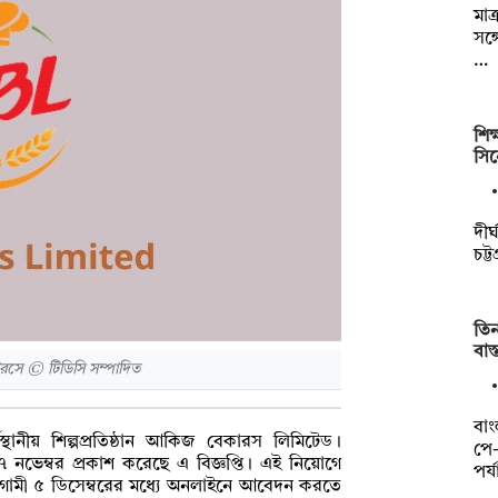
মাত
সঙ্
…
শিক
সিন
দীর
চট্
তি
বাস্
ে © টিডিসি সম্পাদিত
বাং
্থানীয় শিল্পপ্রতিষ্ঠান আকিজ বেকারস লিমিটেড।
পে
৭ নভেম্বর প্রকাশ করেছে এ বিজ্ঞপ্তি। এই নিয়োগে
পর্
রা আগামী ৫ ডিসেম্বরের মধ্যে অনলাইনে আবেদন করতে