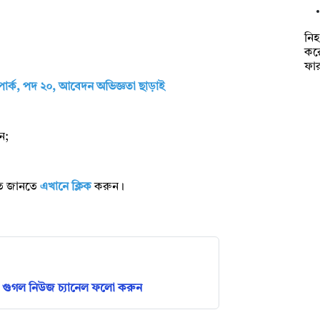
নি
কর
ফা
ার্ক, পদ ২০, আবেদন অভিজ্ঞতা ছাড়াই
ন;
রিত জানতে
এখানে ক্লিক
করুন।
গুগল নিউজ চ্যানেল ফলো করুন