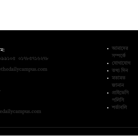
আমাদের
ম:
সম্পর্কে
০৯৯১০৫
,
০১৭৮৫৭১৬২৭৮
যোগাযোগ
thedailycampus.com
তথ্য দিন
মতামত
জানান
ন
প্রাইভেসি
পলিসি
১৩৬৫৯৩
শর্তাবলি
edailycampus.com
© কপিরাইট 2026, দ্য ডেইলি ক্যাম্পাস লিমিটেড