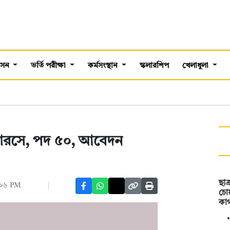
শাসন
ভর্তি পরীক্ষা
কর্মসংস্থান
স্কলারশিপ
খেলাধুলা
কারসে, পদ ৫০, আবেদন
ছাত
৭:০৬ PM
চো
কা