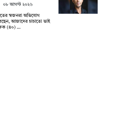
০৮ আগস্ট ২০২৬
হতের স্বজনরা অভিযোগ
েছেন, আজাদের চাচাতো ভাই
রুক (৪০) …