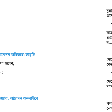
চুয়
প্র
মাম
শুক
ব…
, আবেদন অভিজ্ঞতা ছাড়াই
দেশ
াপ্য হবেন;
কেন
ন;
দেশ
দক্
টওয়্যার, আবেদন অনলাইনে
গলা
নেত