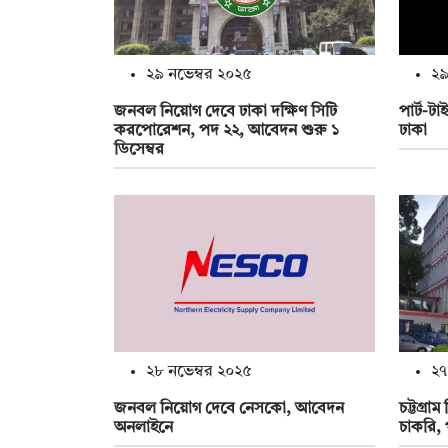
২৯ নভেম্বর ২০২৫
২৯
জনবল নিয়োগ দেবে ঢাকা দক্ষিণ সিটি
পার্ট-ট
করপোরেশন, পদ ২২, আবেদন শুরু ১
ঢাকা
ডিসেম্বর
২৮ নভেম্বর ২০২৫
২৭
জনবল নিয়োগ দেবে নেসকো, আবেদন
চট্টগ্রা
অনলাইনে
চাকরি,