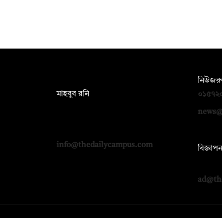
সম্পাদক:
নিউজরু
মাহবুব রনি
০১৫৭২
দ্য ডেইলি ক্যাম্পাস, দ্বিতীয় তলা, হাসান
news@
হোল্ডিংস, ৫২/১ নিউ ইস্কাটন রোড, ঢাকা
১০০০
info@thedailycampus.com
বিজ্ঞাপ
০১৭১২
ad@th