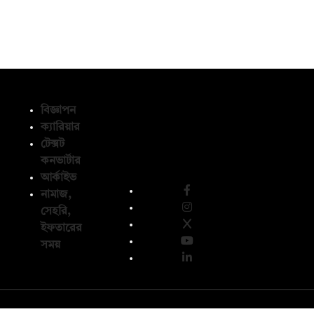
বিজ্ঞাপন
ক্যারিয়ার
টেক্সট
অনুসরণ করুন
কনভার্টার
আর্কাইভ
নামাজ,
সেহরি,
ইফতারের
সময়