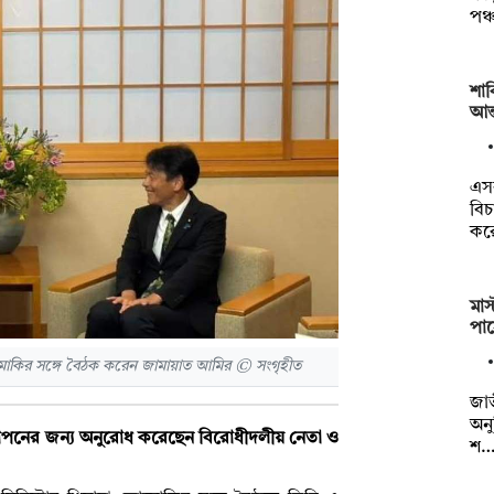
পঞ্চ
শাব
আন্
এস
বিচ
কর
মাস
পা
 তোমোকির সঙ্গে বৈঠক করেন জামায়াত আমির © সংগৃহীত
জাত
অনু
স্থাপনের জন্য অনুরোধ করেছেন বিরোধীদলীয় নেতা ও
শ