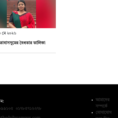
 মে ২০২৬
 তাবাসসুমের বৈধতার তালিকা
আমাদের
ম:
সম্পর্কে
০৯৯১০৫
,
০১৭৮৫৭১৬২৭৮
যোগাযোগ
thedailycampus.com