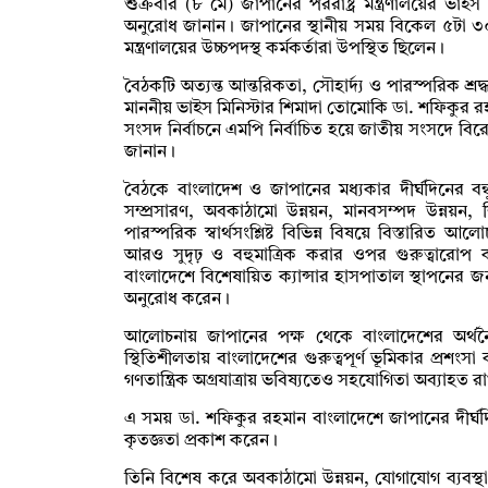
শুক্রবার (৮ মে) জাপানের পররাষ্ট্র মন্ত্রণালয়ের ভা
অনুরোধ জানান। জাপানের স্থানীয় সময় বিকেল ৫টা ৩০
মন্ত্রণালয়ের উচ্চপদস্থ কর্মকর্তারা উপস্থিত ছিলেন।
বৈঠকটি অত্যন্ত আন্তরিকতা, সৌহার্দ্য ও পারস্পরিক শ্র
মাননীয় ভাইস মিনিস্টার শিমাদা তোমোকি ডা. শফিকুর রহম
সংসদ নির্বাচনে এমপি নির্বাচিত হয়ে জাতীয় সংসদে ব
জানান।
বৈঠকে বাংলাদেশ ও জাপানের মধ্যকার দীর্ঘদিনের বন্ধ
সম্প্রসারণ, অবকাঠামো উন্নয়ন, মানবসম্পদ উন্নয়ন, শিক্
পারস্পরিক স্বার্থসংশ্লিষ্ট বিভিন্ন বিষয়ে বিস্তারিত
আরও সুদৃঢ় ও বহুমাত্রিক করার ওপর গুরুত্বারোপ
বাংলাদেশে বিশেষায়িত ক্যান্সার হাসপাতাল স্থাপনের জন্য
অনুরোধ করেন।
আলোচনায় জাপানের পক্ষ থেকে বাংলাদেশের অর্থন
স্থিতিশীলতায় বাংলাদেশের গুরুত্বপূর্ণ ভূমিকার প্রশং
গণতান্ত্রিক অগ্রযাত্রায় ভবিষ্যতেও সহযোগিতা অব্যাহত 
এ সময় ডা. শফিকুর রহমান বাংলাদেশে জাপানের দীর্ঘদিনের
কৃতজ্ঞতা প্রকাশ করেন।
তিনি বিশেষ করে অবকাঠামো উন্নয়ন, যোগাযোগ ব্যবস্থা