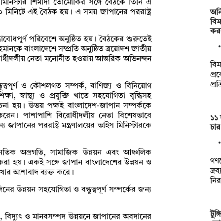
ইস মিনিস্টার শিমাদা তোমোকির সঙ্গে বৈঠকে তিনি এ
 মিনিটে এই বৈঠক হয়। এ সময় জাপানের পররাষ্ট্র
অন
বিম
কর
দ্ধাবোধপূর্ণ পরিবেশে অনুষ্ঠিত হয়। বৈঠকের শুরুতেই
ানকে বাংলাদেশে সম্প্রতি অনুষ্ঠিত ত্রয়োদশ জাতীয়
িরোধীদলীয় নেতা মনোনীত হওয়ায় আন্তরিক অভিনন্দন
বি
প্র
প্রক
ুত্বপূর্ণ ও কৌশলগত সম্পর্ক, বাণিজ্য ও বিনিয়োগ
ষা, স্বাস্থ্য ও প্রযুক্তি খাতে সহযোগিতা বৃদ্ধিসহ
 আলোচনা হয়। উভয় পক্ষই বাংলাদেশ-জাপান সম্পর্ককে
 করেন। পাশাপাশি বিরোধীদলীয় নেতা বিশেষভাবে
১১ 
 জাপানের পররাষ্ট্র মন্ত্রণালয়ের ভাইস মিনিস্টারকে
চার
ৈতিক অগ্রগতি, সামাজিক উন্নয়ন এবং আঞ্চলিক
গণভ
সা করা হয়। একই সঙ্গে জাপান বাংলাদেশের উন্নয়ন ও
দ্র
রাখার আশাবাদ ব্যক্ত করে।
নি
 উন্নয়ন সহযোগিতা ও বন্ধুত্বপূর্ণ সম্পর্কের জন্য
টুঙ
, বিদ্যুৎ ও মানবসম্পদ উন্নয়নে জাপানের অবদানের