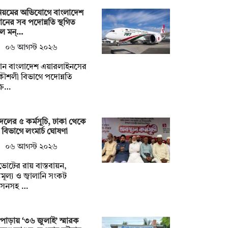
িয়মের অভিযোগে বাংলাদেশ
ানের সব পদোন্নতি স্থগিত
ল মন্…
০৬ আগস্ট ২০২৬
মান বাংলাদেশ এয়ারলাইনসের
কৌশলী বিভাগে পদোন্নতি
্রি…
দলের ৫ কর্মসূচি, ঢাকা থেকে
 বিভাগে লংমার্চ ঘোষণা
০৬ আগস্ট ২০২৬
োটের রায় বাস্তবায়ন,
ব্যমূল্য ও জ্বালানি সংকট
রসনসহ …
্গিপাড়ায় ‘৩৬ জুলাই’ স্মারক