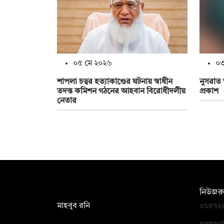
০৫ মে ২০২৬
০৩
শাপলা চত্বর হত্যাকাণ্ডের ঘটনায় স্বাধীন
নুসরাত
তদন্ত কমিশন গঠনের আহবান বিরোধীদলীয়
প্রকাশ
নেতার
সম্পাদক:
নিউজরু
মাহবুব রনি
০১৫৭২
দ্য ডেইলি ক্যাম্পাস, দ্বিতীয় তলা, হাসান
news@