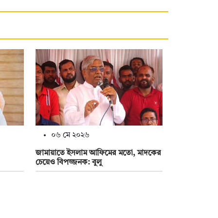
০৬ মে ২০২৬
জামায়াতে ইসলাম আফিমের মতো, মাদকের
চেয়েও বিপজ্জনক: বুলু