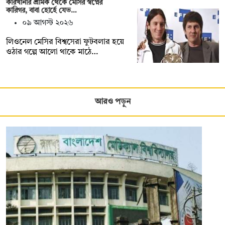
কারখানার শ্রমিক থেকে মেসির স্বপ্নের
কারিগর, বাবা হোর্হে যেভ…
০৯ আগস্ট ২০২৬
লিওনেল মেসির বিশ্বসেরা ফুটবলার হয়ে
ওঠার গল্পে আলো থাকে মাঠে…
আরও পড়ুন