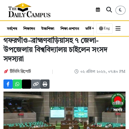
Eng
সর্বশেষ
শিক্ষাঙ্গন
উচ্চশিক্ষা
শিক্ষা প্রশাসন
ভর্তি পরীক্ষা
কর্মসংস্থান
গফরগাঁও-ব্রাহ্মণবাড়িয়াসহ ৭ জেলা-
উপজেলায় বিশ্ববিদ্যালয় চাইলেন সংসদ
সদস্যরা
টিডিসি রিপোর্ট
০২ এপ্রিল ২০২৬, ০৭:৪০ PM