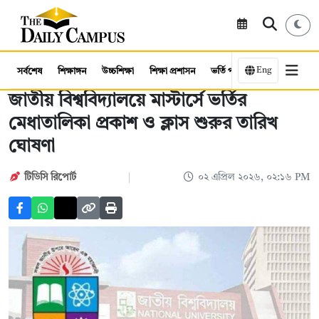
Eng
সর্বশেষ
শিক্ষাঙ্গন
উচ্চশিক্ষা
শিক্ষা প্রশাসন
ভর্তি পরীক্ষা
কর্মসংস্থান
জাতীয় বিশ্ববিদ্যালয়ে মাস্টার্সে ভর্তির
মেধাতালিকা প্রকাশ ও ক্লাস শুরুর তারিখ
ঘোষণা
টিডিসি রিপোর্ট
০২ এপ্রিল ২০২৬, ০২:১৬ PM