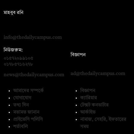
সম্পাদক:
মাহবুব রনি
দ্য ডেইলি ক্যাম্পাস, দ্বিতীয় তলা, হাসান হোল্ডিংস, ৫২/১ নিউ ইস্কাটন
রোড, ঢাকা ১০০০
info@thedailycampus.com
নিউজরুম:
বিজ্ঞাপন
০১৫৭২০৯৯১০৫
,
০১৭১২১৩৬৫৯৩
০১৭৮৫৭১৬২৭৮
ad@thedailycampus.com
news@thedailycampus.com
আমাদের সম্পর্কে
বিজ্ঞাপন
যোগাযোগ
ক্যারিয়ার
তথ্য দিন
টেক্সট কনভার্টার
মতামত জানান
আর্কাইভ
প্রাইভেসি পলিসি
নামাজ, সেহরি, ইফতারের
শর্তাবলি
সময়