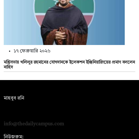
১৭ ফেব্রুয়ারি ২০২৬
মন্ত্রিসভায় খলিলুর রহমানের যোগদানকে ইলেকশন ইঞ্জিনিয়ারিংয়ের প্রমাণ বললেন
নাহিদ
সম্পাদক:
মাহবুব রনি
দ্য ডেইলি ক্যাম্পাস, দ্বিতীয় তলা, হাসান হোল্ডিংস, ৫২/১ নিউ ইস্কাটন
রোড, ঢাকা ১০০০
info@thedailycampus.com
নিউজরুম: