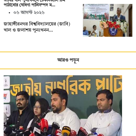
জাবির খাল পুনঃখননে টেকনিক্যাল টিম
পাঠানোর ঘোষণা পানিসম্পদ ম…
০৬ আগস্ট ২০২৬
‎‎জাহাঙ্গীরনগর বিশ্ববিদ্যালয়ের (জাবি)
খাল ও জলাশয় পুনঃখনন…
আরও পড়ুন