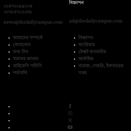
বিজ্ঞাপন
০১৫৭২০৯৯১০৫
,
০১৭১২১৩৬৫৯৩
০১৭৮৫৭১৬২৭৮
ad@thedailycampus.com
news@thedailycampus.com
আমাদের সম্পর্কে
বিজ্ঞাপন
যোগাযোগ
ক্যারিয়ার
তথ্য দিন
টেক্সট কনভার্টার
মতামত জানান
আর্কাইভ
প্রাইভেসি পলিসি
নামাজ, সেহরি, ইফতারের
শর্তাবলি
সময়
অনুসরণ করুন