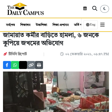
Eng
সর্বশেষ
শিক্ষাঙ্গন
উচ্চশিক্ষা
শিক্ষা প্রশাসন
ভর্তি পরীক্ষা
কর্মসংস্থান
জামায়াত কর্মীর বাড়িতে হামলা, ৬ জনকে
কুপিয়ে জখমের অভিযোগ
টিডিসি রিপোর্ট
০২ ফেব্রুয়ারি ২০২৬, ০৯:৪৭ PM