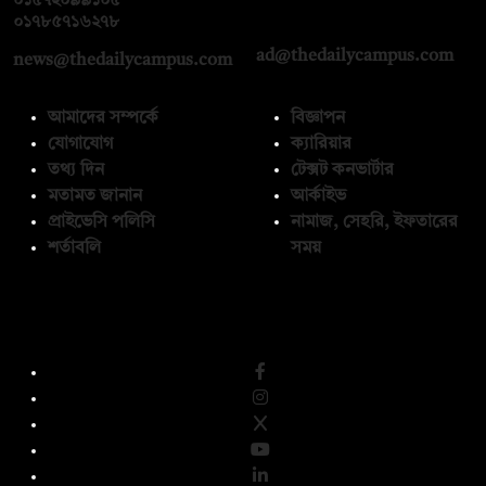
০১৫৭২০৯৯১০৫
,
০১৭১২১৩৬৫৯৩
০১৭৮৫৭১৬২৭৮
ad@thedailycampus.com
news@thedailycampus.com
আমাদের সম্পর্কে
বিজ্ঞাপন
যোগাযোগ
ক্যারিয়ার
তথ্য দিন
টেক্সট কনভার্টার
মতামত জানান
আর্কাইভ
প্রাইভেসি পলিসি
নামাজ, সেহরি, ইফতারের
শর্তাবলি
সময়
অনুসরণ করুন