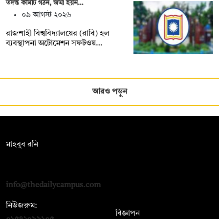
তদন্ত কমিটি গঠন, জমা হয়ন…
০৯ আগস্ট ২০২৬
রাজশাহী বিশ্ববিদ্যালয়ের (রাবি) হল
ব্যবস্থাপনা অটোমেশন সফটওয়…
আরও পড়ুন
সম্পাদক:
মাহবুব রনি
দ্য ডেইলি ক্যাম্পাস, দ্বিতীয় তলা, হাসান হোল্ডিংস, ৫২/১ নিউ ইস্কাটন
রোড, ঢাকা ১০০০
info@thedailycampus.com
নিউজরুম:
বিজ্ঞাপন