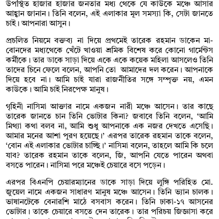
উপস্থিত হাজার হাজার জনতার মধ্য থেকে যে কাউকে মঞ্চে আসার
আহ্বান জানান। তিনি বলেন, এই এলাকার মূল সমস্যা কি, সেটা জানতে
চাই। আপনারা আসুন।
প্রচলিত নিয়মে বক্তব্য না দিয়ে প্রথমেই তারেক রহমান ডাকেন মা-
বোনদের মধ্যথেকে খেঁটে খাওয়া শ্রমিক বিশেষ করে কোনো গার্মেন্টস
কর্মীকে। তার ডাকে সাড়া দিয়ে একে একে কয়েক মহিলা আসলেও তিনি
তাদের চিনে ফেলে বলেন, আপনি তো আমাদের দল করেন। আপনাকে
দিয়ে হবে না। আমি চাই যারা রাজনীতির সঙ্গে সম্পৃক্ত নয়, এমন
কাউকে। আমি চাই নিরপেক্ষ মানুষ।
গৃহিনী নাসিমা আক্তার নামে একজন নারী মঞ্চে আসেন। তার কাছে
তারেক জানতে চান তিনি ভোটার কিনা? জবাবে তিনি বলেন, ‘আমি
মিথ্যা কথা বলব না, আমি শুধু আপনাকে এক নজর দেখতে এসেছি।
আমার মনের আশা পূরণ হয়েছে।’ এরপর তারেক রহমান তাকে বলেন,
‘বোন এই এলাকার ভোটার চাচ্ছি।’ নাসিমা বলেন, তাহলে আমি কি চলে
যাব? তারেক রহমান তাকে বলেন, জি, আপনি যেতে পারেন অথবা
বসতে পারেন। নাসিমা পরে মঞ্চেই চেয়ারে বসে পড়েন।
এরপর বিএনপি চেয়ারম্যানের ডাকে সাড়া দিয়ে লুঙ্গি পরিহিত মো.
জুয়েল নামে একজন সাধারণ মানুষ মঞ্চে আসেন। তিনি ভ্যান চালক।
ভাষানটেকে বেনারশি মাঠে বসবাস করেন। তিনি ঢাকা-১৭ আসনের
ভোটার। তাকে চেয়ারে বসতে দেন তারেক। তার পরিচয় জিজ্ঞাসা করে