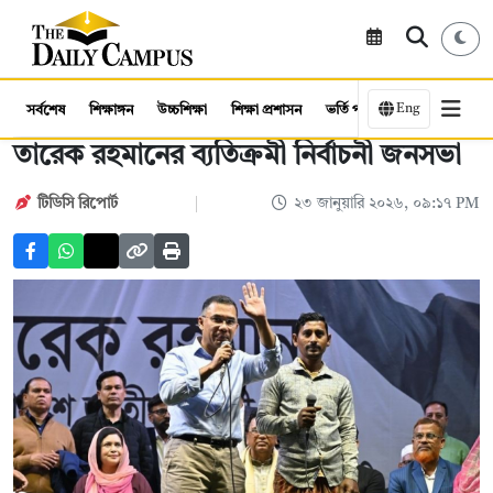
Eng
সর্বশেষ
শিক্ষাঙ্গন
উচ্চশিক্ষা
শিক্ষা প্রশাসন
ভর্তি পরীক্ষা
কর্মসংস্থান
তারেক রহমানের ব্যতিক্রমী নির্বাচনী জনসভা
টিডিসি রিপোর্ট
২৩ জানুয়ারি ২০২৬, ০৯:১৭ PM