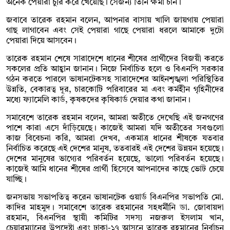
অনেক পেয়ারা চুরি করে খেয়েছি। সেজন্য তিনি ক্ষমা চান।
জবাবে তারেক রহমান বলেন, আপনার বাসায় খালি জায়গায় পেয়ারা
গাছ লাগাবেন এবং সেই পেয়ারা গাছে পেয়ারা ধরলে আমাকে দুটো
পেয়ারা দিয়ে আসবেন।
তারেক রহমান শেষে সারাদেশে ধানের শীষের প্রার্থীদের বিজয়ী করতে
সকলের প্রতি আহ্বান জানান। নিজে নির্বাচিত হলে ও বিএনপি সরকার
গঠন করতে পারলে ভাষানটেকসহ সারাদেশের আইনশৃঙ্খলা পরিস্থিতির
উন্নতি, বেকারত্ব দূর, চারকোটি পরিবারের মা এবং কর্মহীন গৃহিনীদের
মধ্যে ফ্যামেলি কার্ড, কৃষকদের কৃষিকার্ড দেয়ার কথা জানান।
সমাবেশে তারেক রহমান বলেন, আমরা অতীতে দেখেছি এই জনগণের
পাশে কারা এসে দাঁড়িয়েছে। কাজেই আমরা যদি অতীতের সবগুলো
কাজ বিবেচনা করি, আমরা দেখব, একমাত্র ধানের শীষকে যতবার
নির্বাচিত করেছে এই দেশের মানুষ, ততবারই এই দেশের উন্নয়ন হয়েছে।
দেশের মানুষের ভাগ্যের পরিবর্তন হয়েছে, ভালো পরিবর্তন হয়েছে।
কাজেই আমি ধানের শীষের প্রার্থী হিসেবে আপনাদের কাছে ভোট চেয়ে
যাচ্ছি।
জনসভায় সভাপতিত্ব করেন ভাষানটেক ওয়ার্ড বিএনপির সভাপতি মো.
কাদির মাহমুদ। সমাবেশে তারেক রহমানের সহধর্মীনি ডা. জোবায়দা
রহমান, বিএনপির স্থায়ী কমিটির সদস্য নজরুল ইসলাম খান,
চেয়ারম্যানের উপদেষ্টা এবং ঢাকা-১৭ আসনে তারেক রহমানের নির্বাচন