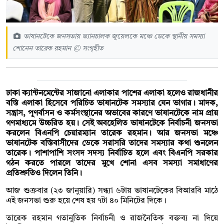
ভাষানটেকে জনসভায় ভ্যানচালক জুয়েলকে মঞ্চে ডেকে স্থানীয় সমস্যা
শোনেন তারেক রহমান © সংগৃহীত
ঢাকা ক্যান্টনমেন্টের সাজানো এলাকার পাশের এলাকা হলেও রাজধানীর
বস্তি এলাকা হিসেবে পরিচিত ভাষানটেক সমস্যার যেন ভাগার। মাদক,
সন্ত্রাস, পূণর্বাসন ও কর্মসংস্থানের অভাবের কারণে ভাষানটেকে নাম প্রায়
গণমাধ্যমে উচ্চরিত হয়। সেই অবহেলিত ভাষানটেকে নির্বাচনী জনসভা
করলেন বিএনপি চেয়ারম্যান তারেক রহমান। আর জনসভা মঞ্চে
ভাষানটেক বস্তিবাসীদের ডেকে সরাসরি তাদের সমস্যার কথা শুনলেন
তারেক। পাশাপাশি সংসদ সদস্য নির্বাচিত হলে এবং বিএনপি সরকার
গঠন করতে পারলে তাদের মুখে শোনা এসব সমস্যা সমাধাণের
প্রতিশ্রুতিও দিলেন তিনি।
আজ শুক্রবার (২৩ জানুয়ারি) সন্ধ্যা ৬টায় ভাষানটেকের বিআরবি মাঠে
এই জনসভা শুরু হয়ে শেষ হয় ৭টা ৪০ মিনিটের দিকে।
তারেক রহমান গতানুতিক নির্বাচনী ও রাজনৈতিক বক্তব্য না দিয়ে