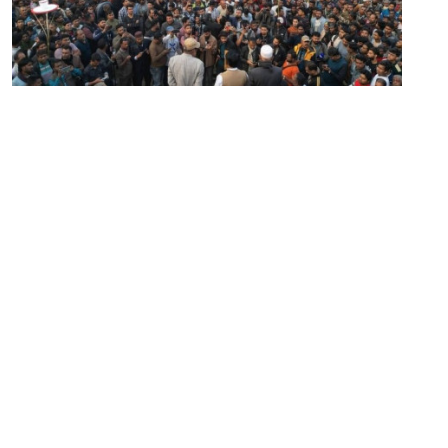
২৩ জানুয়ারি ২০২৬
বাইরের মানুষ কালীগঞ্জকে শোষণ করতে চাইছে: স্বতন্ত্র প্রার্থী ফিরোজ
সম্পাদক:
মাহবুব রনি
দ্য ডেইলি ক্যাম্পাস, দ্বিতীয় তলা, হাসান হোল্ডিংস, ৫২/১ নিউ ইস্কাটন
রোড, ঢাকা ১০০০
info@thedailycampus.com
নিউজরুম:
বিজ্ঞাপন
০১৫৭২০৯৯১০৫
,