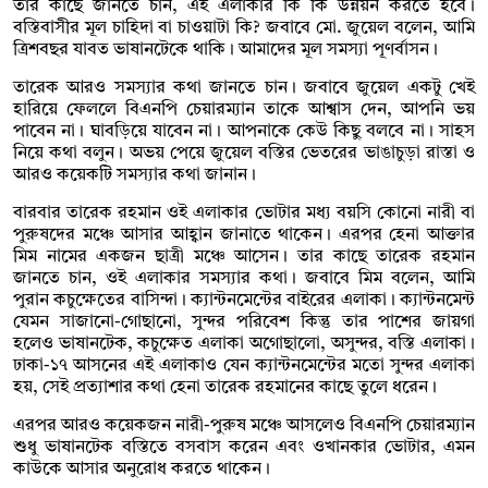
তার কাছে জানতে চান, এই এলাকার কি কি উন্নয়ন করতে হবে।
বস্তিবাসীর মূল চাহিদা বা চাওয়াটা কি? জবাবে মো. জুয়েল বলেন, আমি
ত্রিশবছর যাবত ভাষানটেকে থাকি। আমাদের মূল সমস্যা পূণর্বাসন।
তারেক আরও সমস্যার কথা জানতে চান। জবাবে জুয়েল একটু খেই
হারিয়ে ফেললে বিএনপি চেয়ারম্যান তাকে আশ্বাস দেন, আপনি ভয়
পাবেন না। ঘাবড়িয়ে যাবেন না। আপনাকে কেউ কিছু বলবে না। সাহস
নিয়ে কথা বলুন। অভয় পেয়ে জুয়েল বস্তির ভেতরের ভাঙাচুড়া রাস্তা ও
আরও কয়েকটি সমস্যার কথা জানান।
বারবার তারেক রহমান ওই এলাকার ভোটার মধ্য বয়সি কোনো নারী বা
পুরুষদের মঞ্চে আসার আহ্বান জানাতে থাকেন। এরপর হেনা আক্তার
মিম নামের একজন ছাত্রী মঞ্চে আসেন। তার কাছে তারেক রহমান
জানতে চান, ওই এলাকার সমস্যার কথা। জবাবে মিম বলেন, আমি
পুরান কচুক্ষেতের বাসিন্দা। ক্যান্টনমেন্টের বাইরের এলাকা। ক্যান্টনমেন্ট
যেমন সাজানো-গোছানো, সুন্দর পরিবেশ কিন্তু তার পাশের জায়গা
হলেও ভাষানটেক, কচুক্ষেত এলাকা অগোছালো, অসুন্দর, বস্তি এলাকা।
ঢাকা-১৭ আসনের এই এলাকাও যেন ক্যান্টনমেন্টের মতো সুন্দর এলাকা
হয়, সেই প্রত্যাশার কথা হেনা তারেক রহমানের কাছে তুলে ধরেন।
এরপর আরও কয়েকজন নারী-পুরুষ মঞ্চে আসলেও বিএনপি চেয়ারম্যান
শুধু ভাষানটেক বস্তিতে বসবাস করেন এবং ওখানকার ভোটার, এমন
কাউকে আসার অনুরোধ করতে থাকেন।