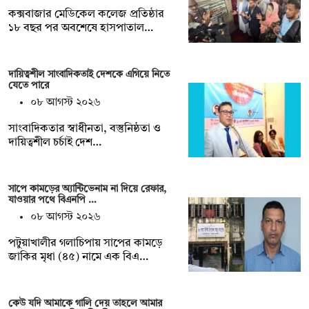
কক্সবাজার মেডিকেল কলেজ প্রতিষ্ঠার
১৮ বছর পর অবশেষে হাসপাতাল…
দায়িত্বশীল সাংবাদিকতাই দেশকে এগিয়ে নিতে
যেতে পারে
০৮ আগস্ট ২০২৬
সাংবাদিকতার স্বাধীনতা, বস্তুনিষ্ঠতা ও
দায়িত্বশীল চর্চাই দেশ…
সাপে কামড়ের অ্যান্টিভেনাম না দিয়ে রেফার,
যাওয়ার পথে বিএনপি …
০৮ আগস্ট ২০২৬
পটুয়াখালীর গলাচিপায় সাপের কামড়ে
জাকির মৃধা (৪৫) নামে এক বিএ…
কেউ যদি আমাকে গালি দেয় তাহলে আমার