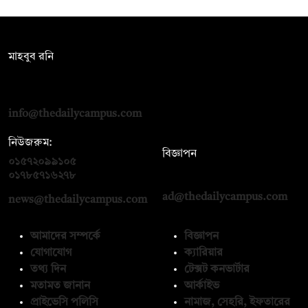
সম্পাদক:
মাহবুব রনি
দ্য ডেইলি ক্যাম্পাস, দ্বিতীয় তলা, হাসান হোল্ডিংস, ৫২/১ নিউ ইস্কাটন
রোড, ঢাকা ১০০০
info@thedailycampus.com
নিউজরুম:
বিজ্ঞাপন
০১৫৭২০৯৯১০৫
,
০১৭১২১৩৬৫৯৩
০১৭৮৫৭১৬২৭৮
ad@thedailycampus.com
news@thedailycampus.com
আমাদের সম্পর্কে
বিজ্ঞাপন
যোগাযোগ
ক্যারিয়ার
তথ্য দিন
টেক্সট কনভার্টার
মতামত জানান
আর্কাইভ
প্রাইভেসি পলিসি
নামাজ, সেহরি, ইফতারের