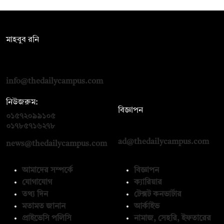
সম্পাদক:
মাহবুব রনি
দ্য ডেইলি ক্যাম্পাস, দ্বিতীয় তলা, হাসান হোল্ডিংস, ৫২/১ নিউ ইস্কাটন
রোড, ঢাকা ১০০০
info@thedailycampus.com
নিউজরুম:
বিজ্ঞাপন
০১৫৭২০৯৯১০৫
,
০১৭১২১৩৬৫৯৩
০১৭৮৫৭১৬২৭৮
ad@thedailycampus.com
news@thedailycampus.com
আমাদের সম্পর্কে
বিজ্ঞাপন
যোগাযোগ
ক্যারিয়ার
তথ্য দিন
টেক্সট কনভার্টার
মতামত জানান
আর্কাইভ
প্রাইভেসি পলিসি
নামাজ, সেহরি, ইফতারের