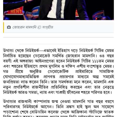
জোহরান মামদানি © সংগৃহীত
উগান্ডা থেকে নিউইয়র্ক—এভাবেই ইতিহাস গড়ে নিউইয়র্ক সিটির মেয়র
নির্বাচিত হয়েছেন ডেমোক্রেট সমর্থিত জোহরান মামদানি। ৩৪ বছর
বয়সী এই অঙ্গরাজ্য আইনপ্রণেতা হবেন নিউইয়র্ক সিটির ১১১তম মেয়র
এবং শহরের ইতিহাসে প্রথম মুসলিম ও দক্ষিণ এশীয় বংশোদ্ভূত মেয়র।
গত গ্রীষ্মে অনুষ্ঠিত ডেমোক্রেটিক প্রাইমারিতে সামাজিক
যোগাযোগমাধ্যমভিত্তিক প্রাণবন্ত প্রচারণার মাধ্যমে অল্প সময়েই
জনপ্রিয়তা লাভ করেন তিনি। তার সমর্থকরা মনে করেন, মামদানি এক
নতুন প্রগতিশীল রাজনীতির প্রতিনিধিত্ব করছেন এবং তার নেতৃত্বে
নিউইয়র্ক আরও সমতা, ন্যায় এবং সাশ্রয়ী জীবনের শহরে পরিণত হবে।
উগান্ডার রাজধানী কাম্পালায় জন্ম নেওয়া মামদানি সাত বছর বয়সে
পরিবারসহ নিউইয়র্কে আসেন। তিনি ব্রঙ্কস হাই স্কুল অব সায়েন্সে
পড়াশোনা শেষে বোউডয়িন কলেজ থেকে আফ্রিকানা স্টাডিজে স্নাতক