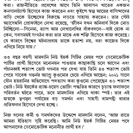
করা। রাজনীতিতে প্রবেশের আগে তিনি আবাসন খাতের একজন
কনসালট্যান্ট হিসেবে কাজ করতেন এবং কুইন্সে স্বল্প আয়ের বাসিন্দাদের
বাড়ি থেকে উচ্ছেদের বিরুদ্ধে লড়তে সাহায্য করতেন। তার স্টেট
অ্যাসেম্বলি প্রোফাইলে লেখা রয়েছে, ‘জীবন যখন অনিবার্য দিকে মোড়
নিচ্ছিলো—সিনেমা, র‍্যাপ আর লেখালেখির বাঁকবদলে—যাই হোক না
কেন, সবসময়ই সংগঠন করা তার মাঝে এক শক্তি হিসেবে কাজ করেছে।
যে কারণে বিশ্বের ঘটনাপ্রবাহ তাকে হতাশা নয়, বরং কাজের দিকে
এগিয়ে নিয়ে যায়।’
৩৩ বছর বয়সী মামদানি নিউ ইয়র্ক সিটির মেয়র পদে ডেমোক্রেটিক
পার্টির প্রার্থী হিসেবে মনোনয়ন পাওয়ার কাছাকাছি চলে আসেন এবং
পঁচানব্বই শতাংশ ভোট গণনার পর দেখা যায় তিনি ৪৩ শতাংশ ভোট
পেয়ে সাবেক গভর্নর অ্যান্ড্রু কুওমোর চেয়ে এগিয়ে আছেন; ২০২১ সালে
যৌন হয়রানির অভিযোগে পদত্যাগ করা কুওমো পেয়েছেন ৩৬ শতাংশ
ভোট। নিউ ইয়র্কের র‍্যাঙ্ক-চয়েস ভোটিং পদ্ধতির কারণে চূড়ান্ত ফলাফলে
পরিবর্তন ঘটতে পারে, তবে মামদানির এগিয়ে থাকা স্পষ্ট। তার এই
জয়কে তৃণমূল পর্যায়ের বড় সমর্থন এবং সাহসী বামপন্থী ধারার
প্রতিফলন হিসেবে দেখা হচ্ছে।
নিজ দলের কর্মী ও সমর্থকদের উদ্দেশে মামদানি বলেন, ‘আজ রাতে
আমরা ইতিহাস সৃষ্টি করেছি। আমি নিউ ইয়র্ক সিটির মেয়র পদে
আপনাদের ডেমোক্রেটিক মনোনীত প্রার্থী হব।’