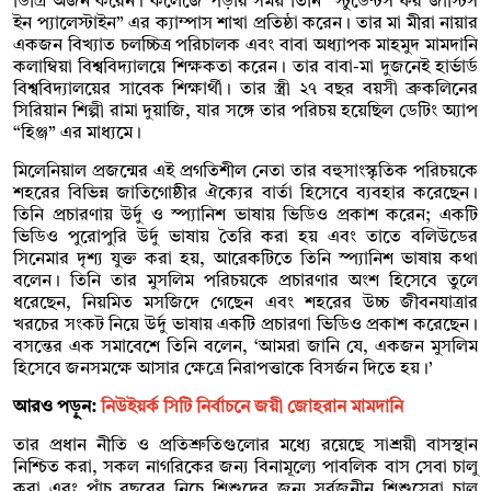
ডিগ্রি অর্জন করেন। কলেজে পড়ার সময় তিনি “স্টুডেন্টস ফর জাস্টিস
ইন প্যালেস্টাইন” এর ক্যাম্পাস শাখা প্রতিষ্ঠা করেন। তার মা মীরা নায়ার
একজন বিখ্যাত চলচ্চিত্র পরিচালক এবং বাবা অধ্যাপক মাহমুদ মামদানি
কলাম্বিয়া বিশ্ববিদ্যালয়ে শিক্ষকতা করেন। তার বাবা-মা দুজনেই হার্ভার্ড
বিশ্ববিদ্যালয়ের সাবেক শিক্ষার্থী। তার স্ত্রী ২৭ বছর বয়সী ব্রুকলিনের
সিরিয়ান শিল্পী রামা দুয়াজি, যার সঙ্গে তার পরিচয় হয়েছিল ডেটিং অ্যাপ
“হিঞ্জ” এর মাধ্যমে।
মিলেনিয়াল প্রজন্মের এই প্রগতিশীল নেতা তার বহুসাংস্কৃতিক পরিচয়কে
শহরের বিভিন্ন জাতিগোষ্ঠীর ঐক্যের বার্তা হিসেবে ব্যবহার করেছেন।
তিনি প্রচারণায় উর্দু ও স্প্যানিশ ভাষায় ভিডিও প্রকাশ করেন; একটি
ভিডিও পুরোপুরি উর্দু ভাষায় তৈরি করা হয় এবং তাতে বলিউডের
সিনেমার দৃশ্য যুক্ত করা হয়, আরেকটিতে তিনি স্প্যানিশ ভাষায় কথা
বলেন। তিনি তার মুসলিম পরিচয়কে প্রচারণার অংশ হিসেবে তুলে
ধরেছেন, নিয়মিত মসজিদে গেছেন এবং শহরের উচ্চ জীবনযাত্রার
খরচের সংকট নিয়ে উর্দু ভাষায় একটি প্রচারণা ভিডিও প্রকাশ করেছেন।
বসন্তের এক সমাবেশে তিনি বলেন, ‘আমরা জানি যে, একজন মুসলিম
হিসেবে জনসমক্ষে আসার ক্ষেত্রে নিরাপত্তাকে বিসর্জন দিতে হয়।’
আরও পড়ুন:
নিউইয়র্ক সিটি নির্বাচনে জয়ী জোহরান মামদানি
তার প্রধান নীতি ও প্রতিশ্রুতিগুলোর মধ্যে রয়েছে সাশ্রয়ী বাসস্থান
নিশ্চিত করা, সকল নাগরিকের জন্য বিনামূল্যে পাবলিক বাস সেবা চালু
করা এবং পাঁচ বছরের নিচে শিশুদের জন্য সর্বজনীন শিশুসেবা চালু