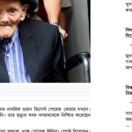
খুস
কফ
শিক
দিয়
জুল
সং
অপ
‎বি
নিয়
েলার নাগরিক হুয়ান ভিসেন্ট পেরেজ মোরার দখলে।
‎সাম
নি। তার মৃত্যুর খবর গণমাধ্যমকে নিশ্চিত করেছেন
অধ
…
কোলা মাদুরো এক্সে (সাবেক টুইটার) পোস্ট দিয়েছেন।