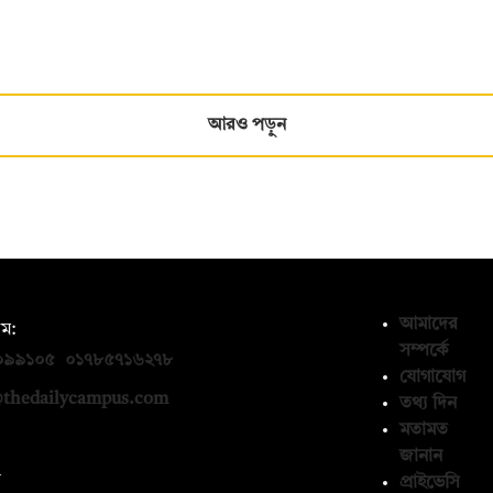
আরও পড়ুন
আমাদের
ম:
সম্পর্কে
০৯৯১০৫
,
০১৭৮৫৭১৬২৭৮
যোগাযোগ
thedailycampus.com
তথ্য দিন
মতামত
জানান
ন
প্রাইভেসি