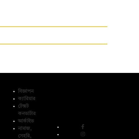
বিজ্ঞাপন
ক্যারিয়ার
টেক্সট
অনুসরণ করুন
কনভার্টার
আর্কাইভ
নামাজ,
সেহরি,