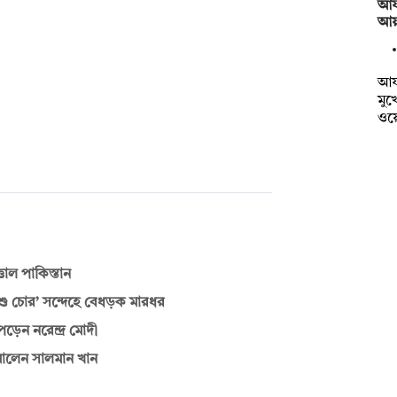
আফগ
আয়া
আফগ
মুখ
ওয়
তাল পাকিস্তান
িশু চোর’ সন্দেহে বেধড়ক মারধর
ড়েন নরেন্দ্র মোদী
ালেন সালমান খান