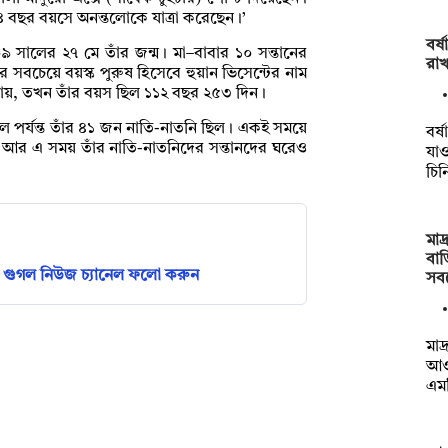
১৪ বছর বয়সে অনন্তলোকে যাত্রা করেছেন।’
বর্
সালের ২৭ মে তাঁর জন্ম। মা–বাবার ১০ সন্তানের
রা
র সবচেয়ে বয়স্ক পুরুষ হিসেবে হুয়ান ভিসেন্টের নাম
জানায়, তখন তাঁর বয়স ছিল ১১২ বছর ২৫৩ দিন।
াল পর্যন্ত তাঁর ৪১ জন নাতি-নাতনি ছিল। একই সময়ে
বর্
৮। আর এ সময় তাঁর নাতি-নাতনিদের সন্তানদের ঘরেও
যাও
চি
মাদ
বাড়
গুগল নিউজ চ্যানেল ফলো করুন
সব
মাদ
আও
এমপ