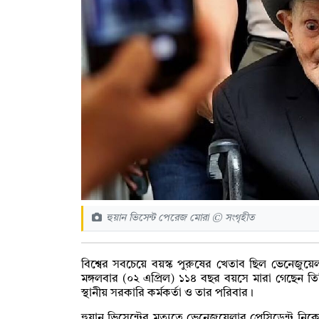
হুয়ান ভিসেন্ট পেরেজ মোরা © সংগৃহীত
বিশ্বের সবচেয়ে বয়স্ক পুরুষের খেতাব ছিল ভেনেজুয়
মঙ্গলবার (০২ এপ্রিল) ১১৪ বছর বয়সে মারা গেছেন তি
স্থানীয় সরকারি কর্মকর্তা ও তার পরিবার।
হুয়ান ভিসেন্টের মৃত্যুতে ভেনেজুয়েলার প্রেসিডেন্ট নি