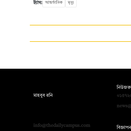
ট্যাগ:
আন্তর্জাতিক
মৃত্যু
সম্পাদক:
নিউজরু
মাহবুব রনি
০১৫৭২
দ্য ডেইলি ক্যাম্পাস, দ্বিতীয় তলা, হাসান
news@
হোল্ডিংস, ৫২/১ নিউ ইস্কাটন রোড, ঢাকা
১০০০
info@thedailycampus.com
বিজ্ঞাপ