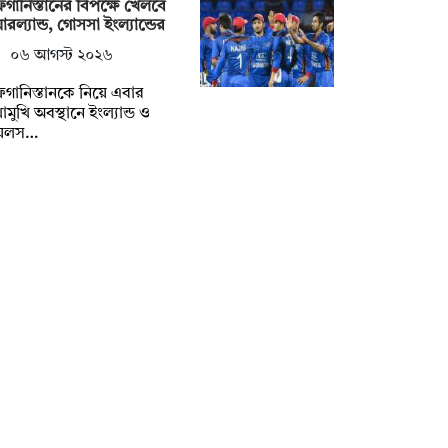
ানিস্তানের বিপক্ষে খেলবে
রল্যান্ড, গোসসা ইংল্যান্ডের
০৬ আগস্ট ২০২৬
ানিস্তানকে নিয়ে এবার
োমুখি অবস্থানে ইংল্যান্ড ও
েলস…