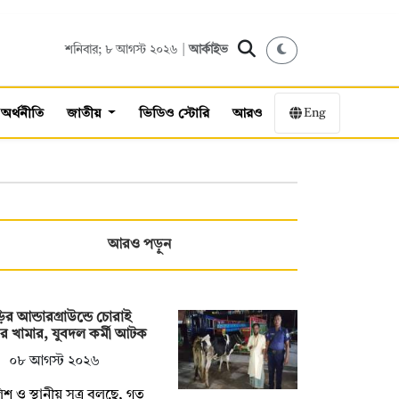
শনিবার; ৮ আগস্ট ২০২৬ |
আর্কাইভ
Eng
অর্থনীতি
জাতীয়
ভিডিও স্টোরি
আরও
আরও পড়ুন
ির আন্ডারগ্রাউন্ডে চোরাই
র খামার, যুবদল কর্মী আটক
০৮ আগস্ট ২০২৬
িশ ও স্থানীয় সূত্র বলছে, গত