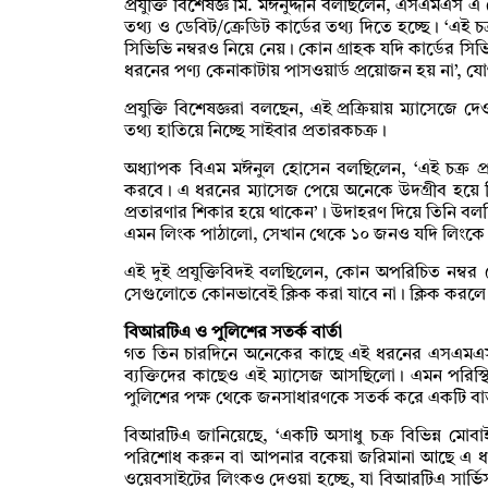
প্রযুক্তি বিশেষজ্ঞ মি. মঈনুদ্দীন বলছিলেন, এসএমএস এ
তথ্য ও ডেবিট/ক্রেডিট কার্ডের তথ্য দিতে হচ্ছে। ‘এই চক
সিভিভি নম্বরও নিয়ে নেয়। কোন গ্রাহক যদি কার্ডের 
ধরনের পণ্য কেনাকাটায় পাসওয়ার্ড প্রয়োজন হয় না’, য
প্রযুক্তি বিশেষজ্ঞরা বলছেন, এই প্রক্রিয়ায় ম্যাসেজে দ
তথ্য হাতিয়ে নিচ্ছে সাইবার প্রতারকচক্র।
অধ্যাপক বিএম মঈনুল হোসেন বলছিলেন, ‘এই চক্র প্র
করবে। এ ধরনের ম্যাসেজ পেয়ে অনেকে উদগ্রীব হয়ে 
প্রতারণার শিকার হয়ে থাকেন’। উদাহরণ দিয়ে তিনি বলছ
এমন লিংক পাঠালো, সেখান থেকে ১০ জনও যদি লিংকে ক
এই দুই প্রযুক্তিবিদই বলছিলেন, কোন অপরিচিত নম্
সেগুলোতে কোনভাবেই ক্লিক করা যাবে না। ক্লিক করলে 
বিআরটিএ ও পুলিশের সতর্ক বার্তা
গত তিন চারদিনে অনেকের কাছে এই ধরনের এসএমএস
ব্যক্তিদের কাছেও এই ম্যাসেজ আসছিলো। এমন পরিস্
পুলিশের পক্ষ থেকে জনসাধারণকে সতর্ক করে একটি বার
বিআরটিএ জানিয়েছে, ‘একটি অসাধু চক্র বিভিন্ন মোবা
পরিশোধ করুন বা আপনার বকেয়া জরিমানা আছে এ ধরনের ব
ওয়েবসাইটের লিংকও দেওয়া হচ্ছে, যা বিআরটিএ সার্ভ