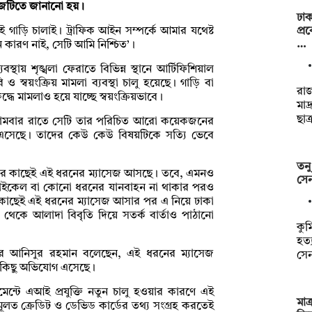
সেজটিতে জানানো হয়।
ঢাক
প্র
 গাড়ি চালাই। ট্রাফিক আইন সম্পর্কে আমার যথেষ্ট
…
ারণ নাই, সেটি আমি নিশ্চিত’।
বস্থায় শৃঙ্খলা ফেরাতে বিভিন্ন স্থানে আর্টিফিশিয়াল
্বয়ংক্রিয় মামলা ব্যবস্থা চালু হয়েছে। গাড়ি বা
রা
ধে মামলাও হয়ে যাচ্ছে স্বয়ংক্রিয়ভাবে।
মাদ
ছাত
সোমবার রাতে সেটি তার পরিচিত আরো কয়েকজনের
এসেছে। তাদের কেউ কেউ বিষয়টিকে সত্যি ভেবে
তনু
তাদের কাছেই এই ধরনের ম্যাসেজ আসছে। তবে, এমনও
সেন
াইকেল বা কোনো ধরনের যানবাহন না থাকার পরও
াছেই এই ধরনের ম্যাসেজ আসার পর এ নিয়ে ঢাকা
থেকে আলাদা বিবৃতি দিয়ে সতর্ক বার্তাও পাঠানো
কুম
হত্
নার আনিসুর রহমান বলেছেন, এই ধরনের ম্যাসেজ
সে
 কিছু অভিযোগ এসেছে।
জমেন্টে এআই প্রযুক্তি নতুন চালু হওয়ার কারণে এই
মাত
মূলত ক্রেডিট ও ডেভিড কার্ডের তথ্য সংগ্রহ করতেই