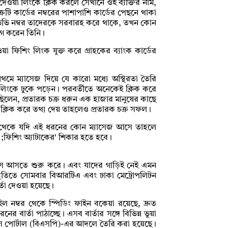
 দেওয়া লিংকে ক্লিক করলে সেখানে ওই ব্যক্তির নাম,
্রটি কার্ডের নম্বরের পাশাপাশি কার্ডের পেছনে থাকা
সিভিভি নম্বর তাদেরকে সরবারহ করে থাকে, তখন কোন
োগ করেন তিনি।
েওয়া ফিশিং লিংক যুক্ত করে গ্রাহকের ব্যাংক কার্ডের
থমে ম্যাসেজ দিয়ে যে কারো মধ্যে অস্থিরতা তৈরি
লিংকে ঢুকে পড়েন। পরবর্তীতে অনেকেই ক্লিক করে
িলেন, প্রতারক চক্র ধরুন এক হাজার মানুষের কাছে
্লিক করে তথ্য দেয় তাহলেও প্রতারক চক্র সফল।
বর থেকে যদি এই ধরনের কোন ম্যাসেজ আসে তাহলে
;ফিশিং অ্যাটাকের' শিকার হতে হবে।
 আসতে শুরু করে। এবং যাদের গাড়িই নেই এমন
থিতিতে সোমবার বিআরটিএ এবং ঢাকা মেট্রোপলিটন
্তা দেওয়া হয়েছে।
ইল নম্বর থেকে স্পিডিং ফাইন বকেয়া রয়েছে, দ্রুত
ার্তা পাঠাচ্ছে। এসব বার্তার সঙ্গে বিভিন্ন ভুয়া
িস পোর্টাল (বিএসপি)-এর আদলে তৈরি করা হয়েছে।