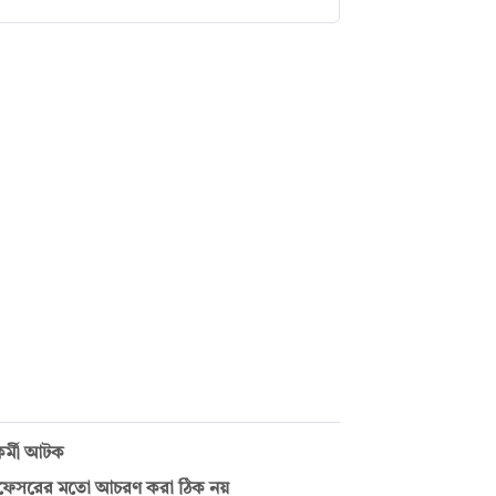
কর্মী আটক
ের প্রফেসরের মতো আচরণ করা ঠিক নয়