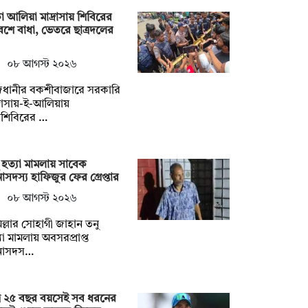
া আলিয়া মাদ্রাসায় শিবিরের
বেশে বাধা, ভেতরে ছাত্রদলের
০৮ আগস্ট ২০২৬
জধানীর বকশীবাজারে সরকারি
্রাসায়-ই-আলিয়ায়
্রশিবিরের …
 হত্যা মামলায় সাবেক
াসদস্য হাফিজুর ফের গ্রেপ্তার
০৮ আগস্ট ২০২৬
িল্লার সোহাগী জাহান তনু
যা মামলায় অবসরপ্রাপ্ত
নাসদস…
্র ২৫ বছর বয়সেই সব ধরনের