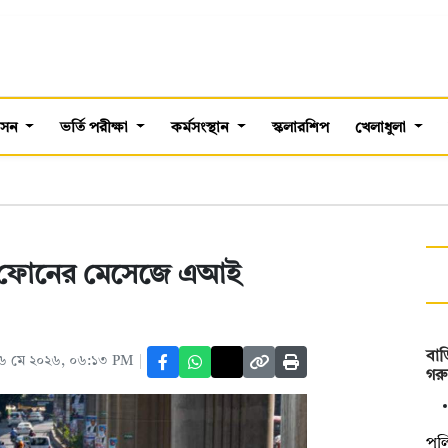
শাসন
ভর্তি পরীক্ষা
কর্মসংস্থান
স্কলারশিপ
খেলাধুলা
ুও ফোনের মেসেজে এআই
বাড়
৬ মে ২০২৬, ০৬:১৩ PM
গরু
পুল