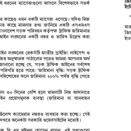
ক্
এই ধরনের ম্যাসেজগুলো আসলে বিশেষভাবে সতর্ক
ইং
নার কাছেও এমন একটি ম্যাসেজ এসেছে। যদিও মিজ
 তার কাছে মামলার তথ্য জানিয়ে একটি এসএমএস
মাত
াংলাদেশ সড়ক পরিবহন কর্তৃপক্ষ ট্রাফিক জরিমানার
ক্র
াফিক আইন লঙ্ঘনের একটি নম্বর ও তারিখ উল্লেখ করা
ইংল
ন লঙ্ঘনের রেকর্ডটি জাতীয় ড্রাইভিং লাইসেন্স ও
ংক্রিয় অনুস্মারক পাঠানোর পরেও আমরা আপনার অর্থ
ানানো হচ্ছে যে, সড়ক ট্রাফিক আইনের সর্বশেষ
পরিণতি হতে পারে: ‘জরিমানা বৃদ্ধি: সড়ক ট্রাফিক
পরিশোধের ফলে জরিমানা ২০০% পর্যন্ত বৃদ্ধি পেতে
ল ৩০ দিনের বেশি হলে মামলাটি নিম্ন আদালতে
 প্রয়োগমূলক ব্যবস্থা (জরিমানা বা যানবাহন
িলেন্স ক্যামেরার নম্বরও ব্যবহার করা হচ্ছে। সেই
টি দেখতে অনেকটা সরকারি ওয়েবসাইটের মতোই।
অধ্যাপক বি এম মঈনুল হোসেন বলেন, এই তথ্যগুলো