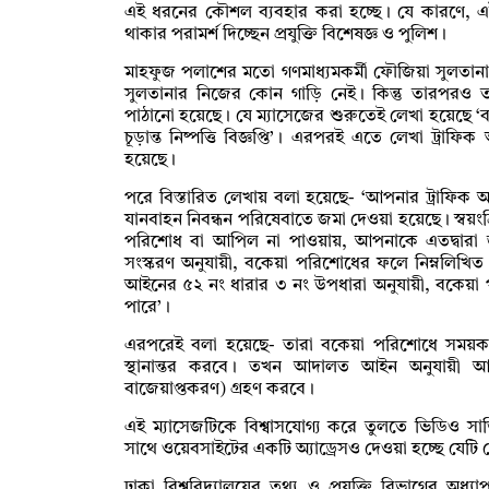
এই ধরনের কৌশল ব্যবহার করা হচ্ছে। যে কারণে, 
থাকার পরামর্শ দিচ্ছেন প্রযুক্তি বিশেষজ্ঞ ও পুলিশ।
মাহফুজ পলাশের মতো গণমাধ্যমকর্মী ফৌজিয়া সুলতা
সুলতানার নিজের কোন গাড়ি নেই। কিন্তু তারপরও
পাঠানো হয়েছে। যে ম্যাসেজের শুরুতেই লেখা হয়েছে ‘ব
চূড়ান্ত নিষ্পত্তি বিজ্ঞপ্তি’। এরপরই এতে লেখা ট্র
হয়েছে।
পরে বিস্তারিত লেখায় বলা হয়েছে- ‘আপনার ট্রাফিক আই
যানবাহন নিবন্ধন পরিষেবাতে জমা দেওয়া হয়েছে। স্বয়
পরিশোধ বা আপিল না পাওয়ায়, আপনাকে এতদ্বারা জ
সংস্করণ অনুযায়ী, বকেয়া পরিশোধের ফলে নিম্নলিখিত 
আইনের ৫২ নং ধারার ৩ নং উপধারা অনুযায়ী, বকেয়া 
পারে’।
এরপরেই বলা হয়েছে- তারা বকেয়া পরিশোধে সময়কা
স্থানান্তর করবে। তখন আদালত আইন অনুযায়ী আইন
বাজেয়াপ্তকরণ) গ্রহণ করবে।
এই ম্যাসেজটিকে বিশ্বাসযোগ্য করে তুলতে ভিডিও সার্ভ
সাথে ওয়েবসাইটের একটি অ্যাড্রেসও দেওয়া হচ্ছে যে
ঢাকা বিশ্ববিদ্যালয়ের তথ্য ও প্রযুক্তি বিভাগের 