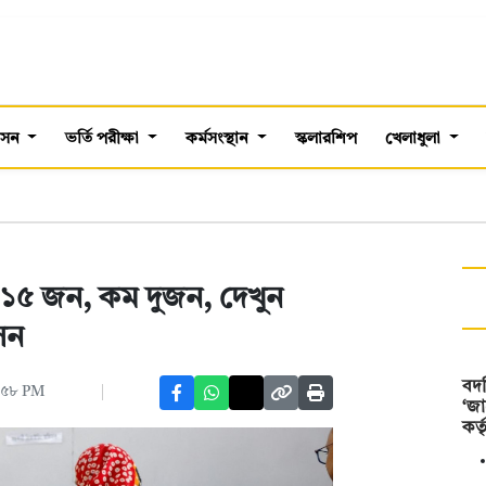
শাসন
ভর্তি পরীক্ষা
কর্মসংস্থান
স্কলারশিপ
খেলাধুলা
 ১৫ জন, কম দুজন, দেখুন
সন
বদ
২:৫৮ PM
‘জা
কর্