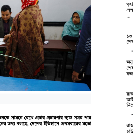
গৃহ
প্র
…
১৩ 
শেষ
অনু
শেষ
ফল
রাজ
আই
নি
কে সামনে রেখে প্রচার প্রচারণায় ব্যস্ত সময় পার
িশনের তথ্য বলছে, দেশের ইতিহাসে প্রথমবারের মতো
রা
হা