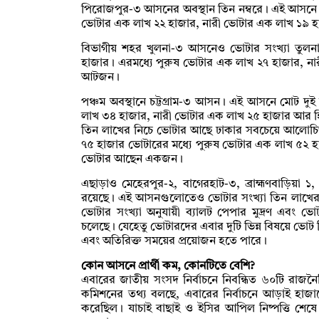
পিরোজপুর-৩ আসনের অবস্থান তিন নম্বরে। এই আসনে 
ভোটার এক লাখ ২২ হাজার, নারী ভোটার এক লাখ ১৯
বিভাগীয় শহর খুলনা-৩ আসনেও ভোটার সংখ্যা তুল
হাজার। এরমধ্যে পুরুষ ভোটার এক লাখ ২৭ হাজার, 
আটজন।
পঞ্চম অবস্থানে চট্টগ্রাম-৩ আসন। এই আসনে মোট দু
লাখ ৩৪ হাজার, নারী ভোটার এক লাখ ২৫ হাজার আর 
তিন লাখের নিচে ভোটার আছে ঢাকার সবচেয়ে আলোচ
৭৫ হাজার ভোটারের মধ্যে পুরুষ ভোটার এক লাখ ৫২ 
ভোটার আছেন একজন।
এছাড়াও মেহেরপুর-২, বাগেরহাট-৩, ব্রাহ্মণবাড়িয়া ১
রয়েছে। এই আসনগুলোতেও ভোটার সংখ্যা তিন লাখের ন
ভোটার সংখ্যা অনুযায়ী ব্যালট পেপার মুদ্রণ এবং ভোট
চলেছে। যেহেতু ভোটারদের এবার দুটি ভিন্ন বিষয়ে ভোট
এবং অতিরিক্ত সময়ের প্রয়োজন হতে পারে।
কোন আসনে প্রার্থী কম, কোনটিতে বেশি?
এবারের জাতীয় সংসদ নির্বাচনে নিবন্ধিত ৬০টি রাজনৈতি
কমিশনের তথ্য বলছে, এবারের নির্বাচনে আড়াই হাজারে
করেছিল। যাচাই বাছাই ও ইসির আপিল নিষ্পত্তি শেষে গত 