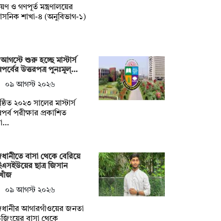
ায়ণ ও গণপূর্ত মন্ত্রণালয়ের
শাসনিক শাখা-৪ (অনুবিভাগ-১)
আগস্টে শুরু হচ্ছে মাস্টার্স
পর্বের উত্তরপত্র পুনঃমূল্…
০৯ আগস্ট ২০২৬
ষ্ঠিত ২০২৩ সালের মাস্টার্স
পর্ব পরীক্ষার প্রকাশিত
া…
ধানীতে বাসা থেকে বেরিয়ে
এসইউয়ের ছাত্র জিসান
খোঁজ
০৯ আগস্ট ২০২৬
জধানীর আগারগাঁওয়ের জনতা
উজিংয়ের বাসা থেকে