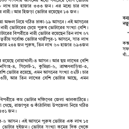
শে ৩০০ সংসদীয় আসনের মধ্যে সবচেয়ে বেশি ভোটার
 লাখ চার হাজার ৩৩৩ জন। এর মধ্যে চার লাখ
র নারী। আর হিজড়া ভোটার রয়েছেন ১৩ জন।
বন্
ুলিয়া অঞ্চল নিয়ে গঠিত ঢাকা-১৯ আসনে। এই আসনের
নতু
ারী ভোটারের চেয়ে পুরুষ ভোটারের সংখ্যা বেশি।
টারের বিপরীতে নারী ভোটার রয়েছেন তিন লাখ ৬৭
তীয় সর্বোচ্চ ভোটার গাজীপুর-১ আসনে, সাত লাখ
কক্
াজার ২৩৪ জন পুরুষ, তিন লাখ ৬০ হাজার ৬৯৩জন
সফর
বাঁ
ার রয়েছে নোয়াখালী-৪ আসন। আর ছয় লাখের বেশি
৪, সিলেট-১, কুমিল্লা-৬, ব্রাহ্মণবাড়িয়া-৩,
বেশি ভোটার রয়েছে, এমন আসনের সংখ্যা ৫২টি। চার
১৩টি, আর তিন লাখের বেশি ভোটার আছে, এমন
 বিপরীতে কম ভোটার দক্ষিণের জেলা ঝালকাঠিতে।
া গেছে, রাজাপুর ও কাঁঠালিয়া উপজেলা নিয়ে গঠিত
 ৪৩১ জন।
যশোর-৬ আসন। এই আসনে পুরুষ ভোটার এক লাখ ১৫
 ভোটার দুইজন। ভোটার সংখ্যা কমের দিক থেকে