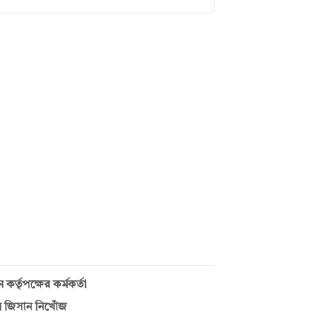
র্তৃপক্ষের কর্মকর্তা
র জিসান নিখোঁজ