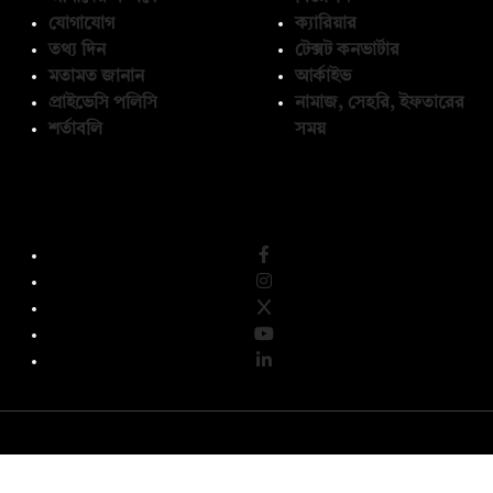
যোগাযোগ
ক্যারিয়ার
তথ্য দিন
টেক্সট কনভার্টার
মতামত জানান
আর্কাইভ
প্রাইভেসি পলিসি
নামাজ, সেহরি, ইফতারের
শর্তাবলি
সময়
অনুসরণ করুন
© কপিরাইট 2026, দ্য ডেইলি ক্যাম্পাস লিমিটেড