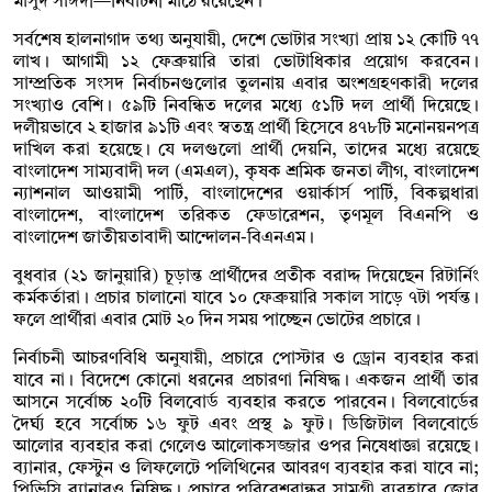
মাসুদ সাঈদী—নির্বাচনী মাঠে রয়েছেন।
সর্বশেষ হালনাগাদ তথ্য অনুযায়ী, দেশে ভোটার সংখ্যা প্রায় ১২ কোটি ৭৭
লাখ। আগামী ১২ ফেব্রুয়ারি তারা ভোটাধিকার প্রয়োগ করবেন।
সাম্প্রতিক সংসদ নির্বাচনগুলোর তুলনায় এবার অংশগ্রহণকারী দলের
সংখ্যাও বেশি। ৫৯টি নিবন্ধিত দলের মধ্যে ৫১টি দল প্রার্থী দিয়েছে।
দলীয়ভাবে ২ হাজার ৯১টি এবং স্বতন্ত্র প্রার্থী হিসেবে ৪৭৮টি মনোনয়নপত্র
দাখিল করা হয়েছে। যে দলগুলো প্রার্থী দেয়নি, তাদের মধ্যে রয়েছে
বাংলাদেশ সাম্যবাদী দল (এমএল), কৃষক শ্রমিক জনতা লীগ, বাংলাদেশ
ন্যাশনাল আওয়ামী পার্টি, বাংলাদেশের ওয়ার্কার্স পার্টি, বিকল্পধারা
বাংলাদেশ, বাংলাদেশ তরিকত ফেডারেশন, তৃণমূল বিএনপি ও
বাংলাদেশ জাতীয়তাবাদী আন্দোলন-বিএনএম।
বুধবার (২১ জানুয়ারি) চূড়ান্ত প্রার্থীদের প্রতীক বরাদ্দ দিয়েছেন রিটার্নিং
কর্মকর্তারা। প্রচার চালানো যাবে ১০ ফেব্রুয়ারি সকাল সাড়ে ৭টা পর্যন্ত।
ফলে প্রার্থীরা এবার মোট ২০ দিন সময় পাচ্ছেন ভোটের প্রচারে।
নির্বাচনী আচরণবিধি অনুযায়ী, প্রচারে পোস্টার ও ড্রোন ব্যবহার করা
যাবে না। বিদেশে কোনো ধরনের প্রচারণা নিষিদ্ধ। একজন প্রার্থী তার
আসনে সর্বোচ্চ ২০টি বিলবোর্ড ব্যবহার করতে পারবেন। বিলবোর্ডের
দৈর্ঘ্য হবে সর্বোচ্চ ১৬ ফুট এবং প্রস্থ ৯ ফুট। ডিজিটাল বিলবোর্ডে
আলোর ব্যবহার করা গেলেও আলোকসজ্জার ওপর নিষেধাজ্ঞা রয়েছে।
ব্যানার, ফেস্টুন ও লিফলেটে পলিথিনের আবরণ ব্যবহার করা যাবে না;
পিভিসি ব্যানারও নিষিদ্ধ। প্রচারে পরিবেশবান্ধব সামগ্রী ব্যবহারে জোর