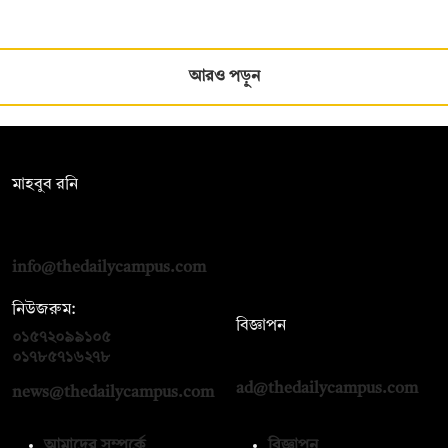
আরও পড়ুন
সম্পাদক:
মাহবুব রনি
দ্য ডেইলি ক্যাম্পাস, দ্বিতীয় তলা, হাসান হোল্ডিংস, ৫২/১ নিউ ইস্কাটন
রোড, ঢাকা ১০০০
info@thedailycampus.com
নিউজরুম:
বিজ্ঞাপন
০১৫৭২০৯৯১০৫
,
০১৭১২১৩৬৫৯৩
০১৭৮৫৭১৬২৭৮
ad@thedailycampus.com
news@thedailycampus.com
আমাদের সম্পর্কে
বিজ্ঞাপন