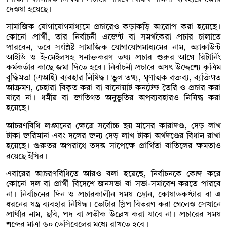
দেওয়া হয়েছে।
সামাজিক যোগাযোগমাধ্যমে প্রচারেও কড়াকড়ি আরোপ করা হয়েছে।
কোনো প্রার্থী, তার নির্বাচনী এজেন্ট বা সমর্থকেরা প্রচার চালাতে
পারবেন, তবে সংশ্লিষ্ট সামাজিক যোগাযোগমাধ্যমের নাম, অ্যাকাউন্ট
আইডি ও ই-মেইলসহ সনাক্তকরণ তথ্য প্রচার শুরুর আগে রিটার্নিং
কর্মকর্তার কাছে জমা দিতে হবে। নির্বাচনী প্রচারে অসৎ উদ্দেশ্যে কৃত্রিম
বুদ্ধিমত্তা (এআই) ব্যবহার নিষিদ্ধ। ভুল তথ্য, ঘৃণাত্মক বক্তব্য, ব্যক্তিগত
আক্রমণ, চেহারা বিকৃত করা বা বানোয়াট কনটেন্ট তৈরি ও প্রচার করা
যাবে না। ধর্মীয় বা জাতিগত অনুভূতির অপব্যবহারও নিষিদ্ধ করা
হয়েছে।
আচরণবিধি লঙ্ঘনের ক্ষেত্রে সর্বোচ্চ ছয় মাসের কারাদণ্ড, দেড় লাখ
টাকা জরিমানা এবং দলের জন্য দেড় লাখ টাকা অর্থদণ্ডের বিধান রাখা
হয়েছে। গুরুতর অপরাধে তদন্ত সাপেক্ষে প্রার্থিতা বাতিলের ক্ষমতাও
রয়েছে ইসির।
এবারের আচরণবিধিতে আরও বলা হয়েছে, নির্বাচনকে কেন্দ্র করে
কোনো দল বা প্রার্থী বিদেশে জনসভা বা সভা-সমাবেশ করতে পারবে
না। নির্বাচনের দিন ও প্রচারকালীন সময় ড্রোন, কোয়াডকপ্টার বা এ
ধরনের যন্ত্র ব্যবহার নিষিদ্ধ। ভোটার স্লিপ বিতরণ করা গেলেও সেখানে
প্রার্থীর নাম, ছবি, পদ বা প্রতীক উল্লেখ করা যাবে না। প্রচারের সময়
শব্দের মাত্রা ৬০ ডেসিবেলের মধ্যে রাখতে হবে।