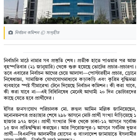
নির্বাচন কমিশন © সংগৃহীত
নির্বাচনি মাঠে নামার সব প্রস্তুতি শেষ। প্রতীক হাতে পাওয়ার পর আজ
বৃহস্পতিবার (২১ জানুয়ারি) থেকে শুরু হয়েছে ভোটের প্রচার-প্রচারণা।
তবে এবারের নির্বাচন আগের চেয়ে আলাদা—পোস্টারহীন প্রচার, ড্রোনে
নিষেধাজ্ঞা, সামাজিক যোগাযোগমাধ্যমে কড়াকড়ি এবং কৃত্রিম বুদ্ধিমত্তা
ব্যবহারে স্পষ্ট সীমারেখা টেনে দিয়েছে নির্বাচন কমিশন। কী করা যাবে,
কী করা যাবে না—এই বিধিনিষেধ মেনেই আগামী ২০ দিন ভোটারদের
কাছে যেতে হবে প্রার্থীদের।
ইসির জনসংযোগ পরিচালক মো. রুহুল আমিন মল্লিক জানিয়েছেন,
মনোনয়নপত্র প্রত্যাহার শেষে ২৯৮ আসনে মোট প্রার্থী সংখ্যা দাঁড়িয়েছে ১
হাজার ৯৭২ জনে। প্রার্থী সংখ্যার দিক থেকে ঢাকা-১২ আসনে সর্বোচ্চ
১৫ জন প্রতিদ্বন্দ্বিতা করছেন। আর পিরোজপুর-১ আসনে সর্বনিম্ন দুজন
প্রার্থী—বিএনপির আলমগীর হোসেন ও বাংলাদেশ জামায়াতে ইসলামীর