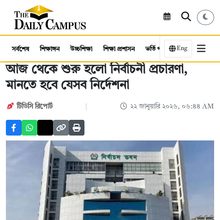
Eng
সর্বশেষ
শিক্ষাঙ্গন
উচ্চশিক্ষা
শিক্ষা প্রশাসন
ভর্তি পরীক্ষা
কর্মসংস্থান
আজ থেকে শুরু হলো নির্বাচনী প্রচারণা,
মানতে হবে যেসব নির্দেশনা
টিডিসি রিপোর্ট
২২ জানুয়ারি ২০২৬, ০৬:৪৪ AM