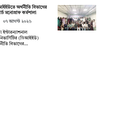
আইইউতে অর্থনীতি বিভাগের
ার্চ মনোগ্রাফ কর্মশালা
০৭ আগস্ট ২০২৬
া ইন্টারন্যাশনাল
িভার্সিটির (ডিআইইউ)
থনীতি বিভাগের…