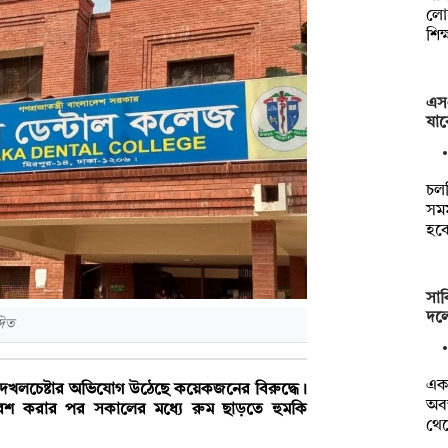
লোগ
শিক
এস
যাব
চল
সমম
হব
সা
দলে
দিত
একজ
ষ দখলচেষ্টার অভিযোগ উঠেছে কয়েকজনের বিরুদ্ধে।
অবস
বেশ করার পর সকালের মধ্যে রুম ছাড়তে হুমকি
থে