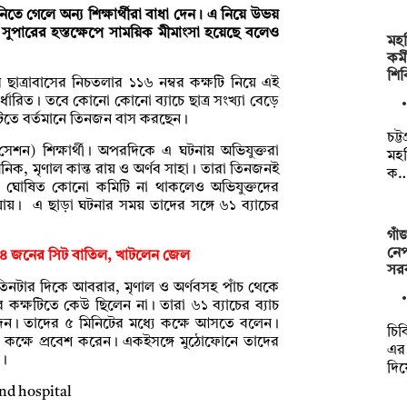
তে গেলে অন্য শিক্ষার্থীরা বাধা দেন। এ নিয়ে উভয়
সুপারের হস্তক্ষেপে সাময়িক মীমাংসা হয়েছে বলেও
মহ
কর্
শি
র ছাত্রাবাসের নিচতলার ১১৬ নম্বর কক্ষটি নিয়ে এই
র্ধারিত। তবে কোনো কোনো ব্যাচে ছাত্র সংখ্যা বেড়ে
টিতে বর্তমানে তিনজন বাস করছেন।
চট্
শন) শিক্ষার্থী। অপরদিকে এ ঘটনায় অভিযুক্তরা
মহ
ক, মৃণাল কান্ত রায় ও অর্ণব সাহা। তারা তিনজনই
ক
ী। ঘোষিত কোনো কমিটি না থাকলেও অভিযুক্তদের
 যায়। এ ছাড়া ঘটনার সময় তাদের সঙ্গে ৬১ ব্যাচের
গাঁ
নেপ
হ ৪ জনের সিট বাতিল, খাটলেন জেল
সর
-তিনটার দিকে আবরার, মৃণাল ও অর্ণবসহ পাঁচ থেকে
কক্ষটিতে কেউ ছিলেন না। তারা ৬১ ব্যাচের ব্যাচ
দেন। তাদের ৫ মিনিটের মধ্যে কক্ষে আসতে বলেন।
চিক
কক্ষে প্রবেশ করেন। একইসঙ্গে মুঠোফোনে তাদের
এর 
ন।
দি