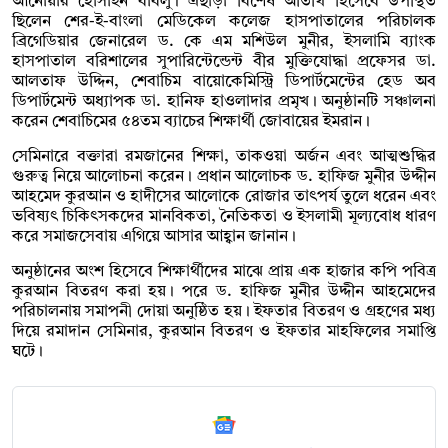
আনোয়ার হোসাইন বাবলু। এছাড়া বিশেষ অতিথি হিসেবে উপস্থিত
ছিলেন শের-ই-বাংলা মেডিকেল কলেজ হাসপাতালের পরিচালক
ব্রিগেডিয়ার জেনারেল ড. কে এম মশিউল মুনীর, ইসলামি ব্যাংক
হাসপাতাল বরিশালের সুপারিন্টেন্ডেন্ট বীর মুক্তিযোদ্ধা প্রফেসর ডা.
আলতাফ উদ্দিন, শেবাচিম বায়োকেমিস্ট্রি ডিপার্টমেন্টের হেড অব
ডিপার্টমেন্ট অধ্যাপক ডা. হানিফ হাওলাদার প্রমৃখ। অনুষ্ঠানটি সঞ্চালনা
করেন শেবাচিমের ৫৪তম ব্যাচের শিক্ষার্থী জোবায়ের ইমরান।
সেমিনারে বক্তারা রমজানের শিক্ষা, তাকওয়া অর্জন এবং আত্মশুদ্ধির
গুরুত্ব নিয়ে আলোচনা করেন। প্রধান আলোচক ড. হাফিজ মুনীর উদ্দীন
আহমেদ কুরআন ও হাদীসের আলোকে রোজার তাৎপর্য তুলে ধরেন এবং
ভবিষ্যৎ চিকিৎসকদের মানবিকতা, নৈতিকতা ও ইসলামী মূল্যবোধ ধারণ
করে সমাজসেবায় এগিয়ে আসার আহ্বান জানান।
অনুষ্ঠানের অংশ হিসেবে শিক্ষার্থীদের মাঝে প্রায় এক হাজার কপি পবিত্র
কুরআন বিতরণ করা হয়। পরে ড. হাফিজ মুনীর উদ্দীন আহমেদের
পরিচালনায় সমাপনী দোয়া অনুষ্ঠিত হয়। ইফতার বিতরণ ও গ্রহণের মধ্য
দিয়ে রমাদান সেমিনার, কুরআন বিতরণ ও ইফতার মাহফিলের সমাপ্তি
ঘটে।