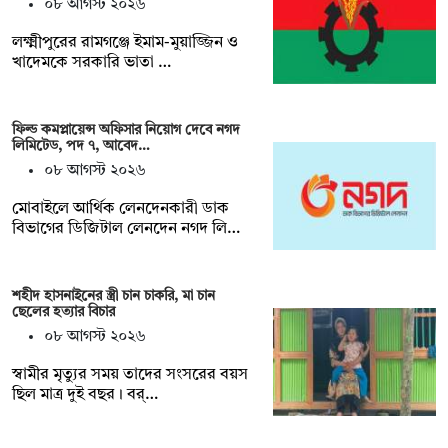
০৮ আগস্ট ২০২৬
লক্ষ্মীপুরের রামগঞ্জে ইমাম-মুয়াজ্জিন ও
খাদেমকে সরকারি ভাতা …
ফিল্ড কমপ্লায়েন্স অফিসার নিয়োগ দেবে নগদ
লিমিটেড, পদ ৭, আবেদ…
০৮ আগস্ট ২০২৬
মোবাইলে আর্থিক লেনদেনকারী ডাক
বিভাগের ডিজিটাল লেনদেন নগদ লি…
শহীদ হাসনাইনের স্ত্রী চান চাকরি, মা চান
ছেলের হত্যার বিচার
০৮ আগস্ট ২০২৬
স্বামীর মৃত্যুর সময় তাদের সংসরের বয়স
ছিল মাত্র দুই বছর। বর্…