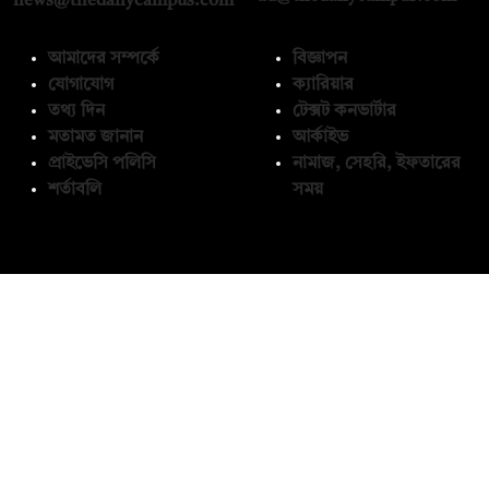
news@thedailycampus.com
আমাদের সম্পর্কে
বিজ্ঞাপন
যোগাযোগ
ক্যারিয়ার
তথ্য দিন
টেক্সট কনভার্টার
মতামত জানান
আর্কাইভ
প্রাইভেসি পলিসি
নামাজ, সেহরি, ইফতারের
শর্তাবলি
সময়
অনুসরণ করুন