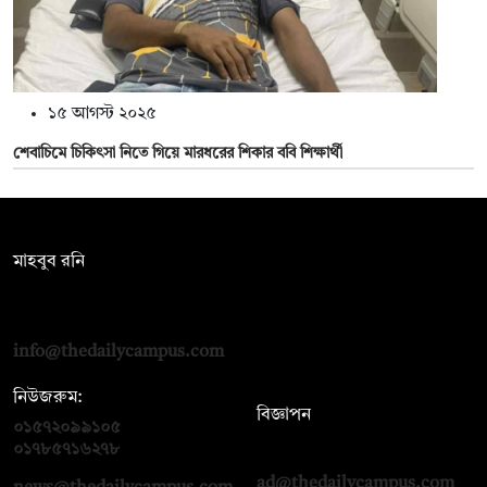
১৫ আগস্ট ২০২৫
শেবাচিমে চিকিৎসা নিতে গিয়ে মারধরের শিকার ববি শিক্ষার্থী
সম্পাদক:
মাহবুব রনি
দ্য ডেইলি ক্যাম্পাস, দ্বিতীয় তলা, হাসান হোল্ডিংস, ৫২/১ নিউ ইস্কাটন
রোড, ঢাকা ১০০০
info@thedailycampus.com
নিউজরুম:
বিজ্ঞাপন
০১৫৭২০৯৯১০৫
,
০১৭১২১৩৬৫৯৩
০১৭৮৫৭১৬২৭৮
ad@thedailycampus.com