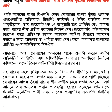
আরও পড়ুন:
আপিলে প্রার্থিতা ফিরে পেলেন কুমিল্লা বিএনপির এক
প্রার্থী
একই আসনের অপর বিএনপি নেতা মোবাশ্বের আলম ভূঁইয়া শুরুতে
ঋণখেলাপির অভিযোগে রিটার্নিং কর্মকর্তা ও ইসির বাছাইয়ে বাদ
পড়েছিলেন। তবে হাইকোর্ট গত ২৫ জানুয়ারি তার প্রার্থিতা বৈধ ঘোষণা
করে ‘ধানের শীষ’ প্রতীক বরাদ্দের নির্দেশ দেন। হাইকোর্টের সেই আদেশ
চ্যালেঞ্জ করে প্রতিপক্ষ হাসান আহমেদ আপিল বিভাগে আবেদন
করলেও আজ আদালত তা খারিজ করে দেন। ফলে মোবাশ্বের আলমের
প্রার্থিতা এখন আইনিভাবে নিষ্কণ্টক।
আদালতে আজ মোবাশ্বের আলমের পক্ষে শুনানি করেন প্রবীণ
আইনজীবী ব্যারিস্টার এম জমিরউদ্দিন সরকার। অন্যদিকে নির্বাচন
কমিশনের পক্ষে ছিলেন আইনজীবী মিজানুর রহমান।
এই রায়ের ফলে কুমিল্লা-১০ আসনে বিএনপির দীর্ঘদিনের অভ্যন্তরীণ
কোন্দল ও আইনি জটিলতার অবসান হলো। এখন একক প্রার্থী হিসেবে
মোবাশ্বের আলম ভূঁইয়া ধানের শীষ প্রতীক নিয়ে লড়াই করবেন। এই
আসনে তার অন্যতম প্রধান প্রতিদ্বন্দ্বী হিসেবে রয়েছেন জামায়াতে
ইসলামী মনোনীত প্রার্থী এবং সাবেক ছাত্রশিবির সভাপতি ইয়াসির
আরাফাত।