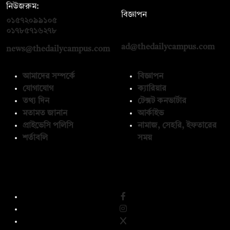
নিউজরুম:
বিজ্ঞাপন
০১৫৭২০৯৯১০৫
,
০১৭১২১৩৬৫৯৩
০১৭৮৫৭১৬২৭৮
ad@thedailycampus.com
news@thedailycampus.com
আমাদের সম্পর্কে
বিজ্ঞাপন
যোগাযোগ
ক্যারিয়ার
তথ্য দিন
টেক্সট কনভার্টার
মতামত জানান
আর্কাইভ
প্রাইভেসি পলিসি
নামাজ, সেহরি, ইফতারের
শর্তাবলি
সময়
অনুসরণ করুন