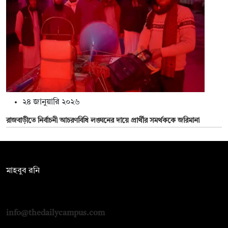
২৪ জানুয়ারি ২০২৬
রাজবাড়ীতে নির্বাচনী আচরণবিধি লঙ্ঘনের দায়ে প্রার্থীর সমর্থককে জরিমানা
সম্পাদক:
মাহবুব রনি
দ্য ডেইলি ক্যাম্পাস, দ্বিতীয় তলা, হাসান হোল্ডিংস, ৫২/১ নিউ ইস্কাটন
রোড, ঢাকা ১০০০
info@thedailycampus.com