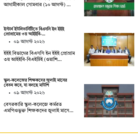
আগামীকাল সোমবার (১০ আগস্ট) …
ইস্টার্ন ইউনিভার্সিটিতে বিএসসি ইন ইইই
প্রোগ্রামের ৩য় আইইবি-…
০৯ আগস্ট ২০২৬
ইইই বিভাগের বিএসসি ইন ইইই প্রোগ্রাম
৩য় আইইবি-বিএইটিই (ওয়াশি…
স্কুল-কলেজের শিক্ষকদের জুলাই মাসের
বেতন কবে, যা বলছে মাউশি
০৯ আগস্ট ২০২৬
বেসরকারি স্কুল-কলেজে কর্মরত
এমপিওভুক্ত শিক্ষকদের জুলাই মাসে…