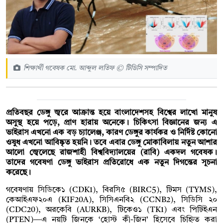
শিক্ষার্থী গবেষক মো. আব্দুল লতিফ © টিডিসি সম্পাদিত
প্রতিবছর ডেঙ্গু জ্বরে আক্রান্ত হয়ে বাংলাদেশসহ বিশ্বের লাখো মানুষ
অসুস্থ হয়ে পড়ে, প্রাণ হারায় অনেকে। চিকিৎসা বিজ্ঞানের জন্য এ
ভাইরাস এখনো এক বড় চ্যালেঞ্জ, কারণ ডেঙ্গুর কার্যকর ও নির্দিষ্ট কোনো
ওষুধ এখনো আবিষ্কৃত হয়নি। তবে এবার ডেঙ্গু মোকাবিলায় নতুন আশার
আলো জ্বেলেছে রাজশাহী বিশ্ববিদ্যালয়ের (রাবি) একদল গবেষক।
তাদের গবেষণা ডেঙ্গু ভাইরাস প্রতিরোধে এক নতুন দিগন্তের সূচনা
করেছে।
গবেষণায় সিডিকে১ (CDK1), বিরসি৫ (BIRC5), টিমস (TYMS),
কেআইএফ২০এ (KIF20A), সিসিএনবি২ (CCNB2), সিডিসি ২০
(CDC20), অরকেবি (AURKB), টিকেও১ (TK1) এবং পিটিইএন
(PTEN)—এ নয়টি জিনকে ‘হোস্ট কী-জিন’ হিসেবে চিহ্নিত করা