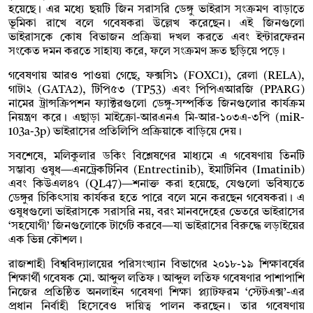
হয়েছে। এর মধ্যে ছয়টি জিন সরাসরি ডেঙ্গু ভাইরাস সংক্রমণ বাড়াতে
ভূমিকা রাখে বলে গবেষকরা উল্লেখ করেছেন। এই জিনগুলো
ভাইরাসকে কোষ বিভাজন প্রক্রিয়া দখল করতে এবং ইন্টারফেরন
সংকেত দমন করতে সাহায্য করে, ফলে সংক্রমণ দ্রুত ছড়িয়ে পড়ে।
গবেষণায় আরও পাওয়া গেছে, ফক্সসি১ (FOXC1), রেলা (RELA),
গাটা২ (GATA2), টিপি৫৩ (TP53) এবং পিপিএআরজি (PPARG)
নামের ট্রান্সক্রিপশন ফ্যাক্টরগুলো ডেঙ্গু-সম্পর্কিত জিনগুলোর কার্যক্রম
নিয়ন্ত্রণ করে। এছাড়া মাইক্রো-আরএনএ মি-আর-১০৩এ-৩পি (miR-
103a-3p) ভাইরাসের প্রতিলিপি প্রক্রিয়াকে বাড়িয়ে দেয়।
সবশেষে, মলিকুলার ডকিং বিশ্লেষণের মাধ্যমে এ গবেষণায় তিনটি
সম্ভাব্য ওষুধ—এনট্রেকটিনিব (Entrectinib), ইমাটিনিব (Imatinib)
এবং কিউএল৪৭ (QL47)—শনাক্ত করা হয়েছে, যেগুলো ভবিষ্যতে
ডেঙ্গুর চিকিৎসায় কার্যকর হতে পারে বলে মনে করছেন গবেষকরা। এ
ওষুধগুলো ভাইরাসকে সরাসরি নয়, বরং মানবদেহের ভেতরে ভাইরাসের
‘সহযোগী’ জিনগুলোকে টার্গেট করবে—যা ভাইরাসের বিরুদ্ধে লড়াইয়ের
এক ভিন্ন কৌশল।
রাজশাহী বিশ্ববিদ্যালয়ের পরিসংখ্যান বিভাগের ২০১৮-১৯ শিক্ষাবর্ষের
শিক্ষার্থী গবেষক মো. আব্দুল লতিফ। আব্দুল লতিফ গবেষণার পাশাপাশি
নিজের প্রতিষ্ঠিত অনলাইন গবেষণা শিক্ষা প্ল্যাটফরম ‘স্টেটএক্স’-এর
প্রধান নির্বাহী হিসেবেও দায়িত্ব পালন করছেন। তার গবেষণায়