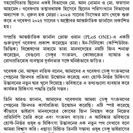
সহযোগিতায় ছিলেন একই বিভাগের মো. আল নোমান ও মো. ফয়সাল
আহমেদ। গবেষণায় তত্ত্বাবধায়ক হিসেবে ছিলেন পরিসংখ্যান বিভাগের
অধ্যাপক ড. নুরুল হক মোল্লা। ২০২৩ সালের ডিসেম্বর মাস থেকে শুরু
করে এ গবেষণা ২০২৫ সালের ৭ অক্টোবর আন্তর্জাতিক জার্নালে প্রকাশিত
হয়।
সম্প্রতি আন্তর্জাতিক জার্নাল প্লোজ ওয়ান (PLoS ONE)-এ একটি
গুরুত্বপূর্ণ গবেষণা প্রকাশ করেছেন তারা। ইন-সিলিকো (কম্পিউটার-
ভিত্তিক) বিশ্লেষণের মাধ্যমে তারা মানবদেহের নয়টি জিন শনাক্ত
করেছেন, যেগুলো ডেঙ্গুর সংক্রমণ, কোষচক্রের ব্যাঘাত ও
রোগপ্রতিরোধ ব্যবস্থার দুর্বলতার সঙ্গে ঘনিষ্ঠভাবে জড়িত।
গবেষক মো. আব্দুল লতিফ বলেন, আমাদের এ গবেষণা ডেঙ্গু সংক্রমণের
পেছনের জিনগত প্রক্রিয়া উন্মোচন করেছে এবং হোস্ট-নির্ভর চিকিৎসা
উদ্ভাবনের নতুন দ্বার খুলে দিয়েছে। ভবিষ্যতে এ তথ্যগুলো ব্যবহার করে
কার্যকর চিকিৎসা পদ্ধতি তৈরি সম্ভব।
তিনি আরও জানান, আমাদের গবেষণায় আমরা ডেঙ্গু সংক্রমণের
পেছনের জিনগত কার্যপ্রক্রিয়া উন্মোচন করেছি। এটি স্পষ্ট করেছে
কীভাবে ভাইরাস মানবদেহের কোষের জিন নিয়ন্ত্রণ করে নিজের
প্রতিলিপি তৈরি করে এবং সংক্রমণ বাড়ায়। এ আবিষ্কার ভবিষ্যতে
হোস্ট-নির্ভর ওষুধ ও চিকিৎসা উদ্ভাবনের এক নতুন পথ দেখাবে বলে
আমরা বিশ্বাস করি। এছাড়া চিহ্নিত তিনটি সম্ভাব্য ওষুধ ডেঙ্গু ভাইরাসের