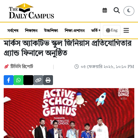
Eng
সর্বশেষ
শিক্ষাঙ্গন
উচ্চশিক্ষা
শিক্ষা প্রশাসন
ভর্তি পরীক্ষা
কর্মসংস্থান
মার্কস অ্যাকটিভ স্কুল জিনিয়াস প্রতিযোগিতার
গ্র্যান্ড ফিনালে অনুষ্ঠিত
টিডিসি রিপোর্ট
০৫ ফেব্রুয়ারি ২০২৬, ১০:১০ PM