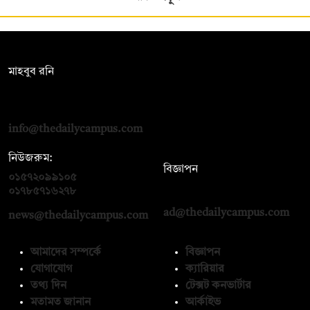
সম্পাদক:
মাহবুব রনি
দ্য ডেইলি ক্যাম্পাস, দ্বিতীয় তলা, হাসান হোল্ডিংস, ৫২/১ নিউ ইস্কাটন
রোড, ঢাকা ১০০০
info@thedailycampus.com
নিউজরুম:
বিজ্ঞাপন
০১৫৭২০৯৯১০৫
,
০১৭১২১৩৬৫৯৩
০১৭৮৫৭১৬২৭৮
ad@thedailycampus.com
news@thedailycampus.com
আমাদের সম্পর্কে
বিজ্ঞাপন
যোগাযোগ
ক্যারিয়ার
তথ্য দিন
টেক্সট কনভার্টার
মতামত জানান
আর্কাইভ