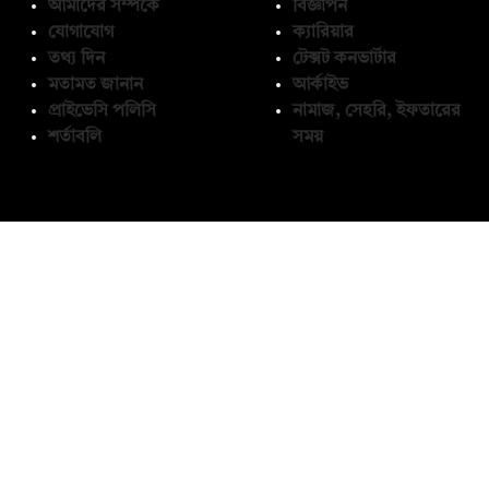
আমাদের সম্পর্কে
বিজ্ঞাপন
যোগাযোগ
ক্যারিয়ার
তথ্য দিন
টেক্সট কনভার্টার
মতামত জানান
আর্কাইভ
প্রাইভেসি পলিসি
নামাজ, সেহরি, ইফতারের
শর্তাবলি
সময়
অনুসরণ করুন
© কপিরাইট 2026, দ্য ডেইলি ক্যাম্পাস লিমিটেড