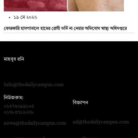
১৯ মে ২০২৬
বেসরকারি হাসপাতালে হামের রোগী ভর্তি না নেয়ার অভিযোগ স্বাস্থ্য অধিদপ্তরে
সম্পাদক:
মাহবুব রনি
দ্য ডেইলি ক্যাম্পাস, দ্বিতীয় তলা, হাসান হোল্ডিংস, ৫২/১ নিউ ইস্কাটন
রোড, ঢাকা ১০০০
info@thedailycampus.com
নিউজরুম:
বিজ্ঞাপন
০১৫৭২০৯৯১০৫
,
০১৭১২১৩৬৫৯৩
০১৭৮৫৭১৬২৭৮
ad@thedailycampus.com
news@thedailycampus.com