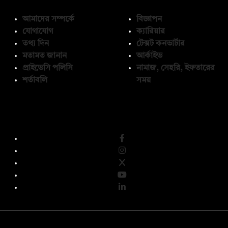
আমাদের সম্পর্কে
বিজ্ঞাপন
যোগাযোগ
ক্যারিয়ার
তথ্য দিন
টেক্সট কনভার্টার
মতামত জানান
আর্কাইভ
প্রাইভেসি পলিসি
নামাজ, সেহরি, ইফতারের
শর্তাবলি
সময়
অনুসরণ করুন
© কপিরাইট 2026, দ্য ডেইলি ক্যাম্পাস লিমিটেড