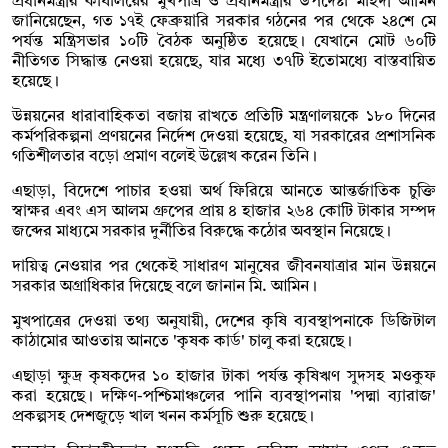
প্রধানমন্ত্রীর কার্যালয়ের মুখপাত্র ও প্রধানমন্ত্রীর উপদেষ্টা মাহদী আমিন
জানিয়েছেন, গত ১৭ই ফেব্রুয়ারি সরকার গঠনের পর থেকে ২৪শে মে
পর্যন্ত মন্ত্রিসভার ১০টি বৈঠক অনুষ্ঠিত হয়েছে। যেখানে মোট ৬০টি
নীতিগত সিদ্ধান্ত নেওয়া হয়েছে, যার মধ্যে ৩৭টি ইতোমধ্যে বাস্তবায়িত
হয়েছে।
উন্নয়নের ধারাবাহিকতা বজায় রাখতে প্রতিটি মন্ত্রণালয়কে ১৮০ দিনের
কর্মপরিকল্পনা প্রণয়নের নির্দেশ দেওয়া হয়েছে, যা সরকারের প্রশাসনিক
গতিশীলতার বড়ো প্রমাণ বলেই উল্লেখ করেন তিনি।
এছাড়া, বিদেশে পাচার হওয়া অর্থ ফিরিয়ে আনতে আন্তর্জাতিক চুক্তি
স্বাক্ষর এবং এস আলম গ্রুপের প্রায় ৪ হাজার ২৬৪ কোটি টাকার সম্পদ
জব্দের মাধ্যমে সরকার দুর্নীতির বিরুদ্ধে কঠোর অবস্থান নিয়েছে।
দায়িত্ব নেওয়ার পর থেকেই সাধারণ মানুষের জীবনযাত্রার মান উন্নয়নে
সরকার অগ্রাধিকার দিয়েছে বলে জানান মি. আমিন।
মুখপাত্রের দেওয়া তথ্য অনুযায়ী, দেশের কৃষি ব্যবস্থাপনাকে ডিজিটাল
কাঠামোর আওতায় আনতে 'কৃষক কার্ড' চালু করা হয়েছে।
এছাড়া ক্ষুদ্র কৃষকদের ১০ হাজার টাকা পর্যন্ত কৃষিঋণ সুদসহ মওকুফ
করা হয়েছে। দক্ষিণ-পশ্চিমাঞ্চলের পানি ব্যবস্থাপনায় 'পদ্মা ব্যারাজ'
প্রকল্পসহ দেশজুড়ে খাল খনন কর্মসূচি শুরু হয়েছে।