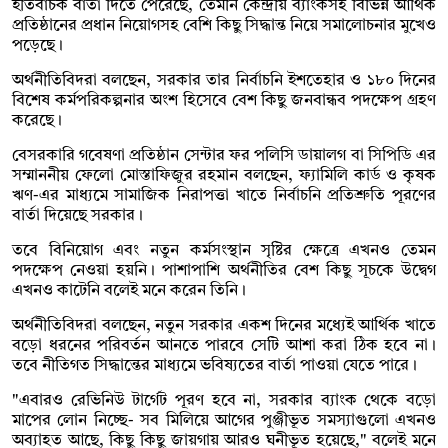
ইতিবাচক বার্তা দিতে পেরেছে, তেমনি কেন্দ্রীয় ব্যাংকসহ বিভিন্ন আর্থিক
প্রতিষ্ঠানের প্রধান নিয়োগসহ বেশি কিছু সিদ্ধান্ত নিয়ে সমালোচনার মুখেও
পড়েছে।
অর্থনীতিবিদরা বলছেন, সরকার তার নির্বাচনি ইশতেহার ও ১৮০ দিনের
বিশেষ কর্মপরিকল্পনার অংশ হিসেবে বেশ কিছু জনবান্ধব পদক্ষেপ গ্রহণ
করেছে।
বেসরকারি গবেষণা প্রতিষ্ঠান সেন্টার ফর পলিসি ডায়ালগ বা সিপিডি এর
সম্মাননীয় ফেলো মোস্তাফিজুর রহমান বলছেন, ফ্যামিলি কার্ড ও কৃষক
ঋণ-এর মাধ্যমে সামাজিক নিরাপত্তা খাতে নির্বাচনি প্রতিশ্রুতি পূরণের
বার্তা দিয়েছে সরকার।
তবে বিনিয়োগ এবং নতুন কর্মসংস্থান সৃষ্টির ক্ষেত্রে এখনও তেমন
পদক্ষেপ নেওয়া হয়নি। পাশাপাশি অর্থনীতির বেশ কিছু সূচকে উদ্বেগ
এখনও কাটেনি বলেই মনে করেন তিনি।
অর্থনীতিবিদরা বলছেন, নতুন সরকার একশ দিনের মধ্যেই আর্থিক খাতে
বড়ো ধরনের পরিবর্তন আনতে পারবে সেটি আশা করা ঠিক হবে না।
তবে নীতিগত সিদ্ধান্তের মাধ্যমে ভবিষ্যতের বার্তা পাওয়া যেতে পারে।
"এবারও রেভিনিউ টার্গেট পূরণ হবে না, সরকার ব্যাংক থেকে বড়ো
মাপের লোন নিচ্ছে- সব মিলিয়ে আগের পুঞ্জীভূত সমস্যাগুলো এখনও
অব্যাহত আছে, কিছু কিছু জায়গায় আরও ঘনীভূত হয়েছে," বলেই মনে