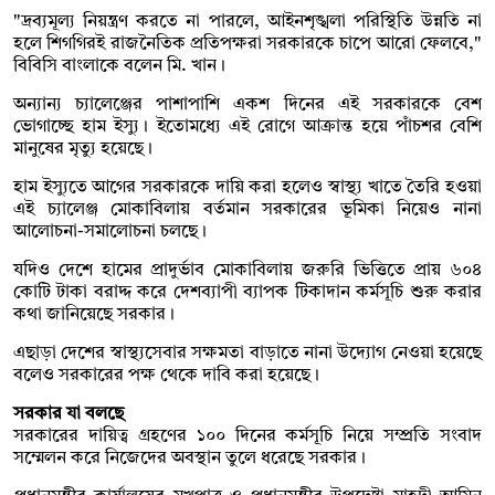
"দ্রব্যমূল্য নিয়ন্ত্রণ করতে না পারলে, আইনশৃঙ্খলা পরিস্থিতি উন্নতি না
হলে শিগগিরই রাজনৈতিক প্রতিপক্ষরা সরকারকে চাপে আরো ফেলবে,"
বিবিসি বাংলাকে বলেন মি. খান।
অন্যান্য চ্যালেঞ্জের পাশাপাশি একশ দিনের এই সরকারকে বেশ
ভোগাচ্ছে হাম ইস্যু। ইতোমধ্যে এই রোগে আক্রান্ত হয়ে পাঁচশর বেশি
মানুষের মৃত্যু হয়েছে।
হাম ইস্যুতে আগের সরকারকে দায়ি করা হলেও স্বাস্থ্য খাতে তৈরি হওয়া
এই চ্যালেঞ্জ মোকাবিলায় বর্তমান সরকারের ভূমিকা নিয়েও নানা
আলোচনা-সমালোচনা চলছে।
যদিও দেশে হামের প্রাদুর্ভাব মোকাবিলায় জরুরি ভিত্তিতে প্রায় ৬০৪
কোটি টাকা বরাদ্দ করে দেশব্যাপী ব্যাপক টিকাদান কর্মসূচি শুরু করার
কথা জানিয়েছে সরকার।
এছাড়া দেশের স্বাস্থ্যসেবার সক্ষমতা বাড়াতে নানা উদ্যোগ নেওয়া হয়েছে
বলেও সরকারের পক্ষ থেকে দাবি করা হয়েছে।
সরকার যা বলছে
সরকারের দায়িত্ব গ্রহণের ১০০ দিনের কর্মসূচি নিয়ে সম্প্রতি সংবাদ
সম্মেলন করে নিজেদের অবস্থান তুলে ধরেছে সরকার।