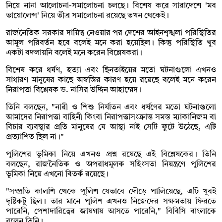
নিয়ে নানা আলোচনা-সমালোচনা চলছে। বিশেষ করে সারাদেশে 'মব
ভায়োলেন্স' নিয়ে তীব্র সমালোচনা রয়েছে তখন থেকেই।
রাজনৈতিক সরকার দায়িত্ব নেওয়ার পর দেশের আইনশৃঙ্খলা পরিস্থিতির
আমূল পরিবর্তন হবে বলেই মনে করা হয়েছিল। কিন্তু পরিস্থিতি খুব
একটা বদলায়নি বলেই মনে করেন বিশ্লেষকরা।
বিশেষ করে ধর্ষণ, হত্যা এবং ছিনতাইয়ের মতো ঘটনাগুলো এখনও
সাধারণ মানুষের কাছে অস্বস্তির কারণ হয়ে রয়েছে বলেই মনে করেন
নিরাপত্তা বিশ্লেষক ড. নাসির উদ্দিন আহাম্মেদ।
তিনি বলছেন, "নারী ও শিশু নির্যাতন এবং ধর্ষণের মতো ঘটনাগুলো
আমাদের নিরাপত্তা বাহিনী কিংবা নিরাপত্তাসংক্রান্ত সমস্ত ম্যাকানিজম বা
বিচার ব্যবস্থার প্রতি মানুষের যে আস্থা নাই সেটি ফুটে উঠেছে, এটি
প্রত্যাশিত ছিল না।"
পুলিশের ভূমিকা নিয়ে এখনও প্রশ্ন রয়েছে এই বিশ্লেষকের। তিনি
বলছেন, রাজনৈতিক ও অপরাধমূলক সহিংসতা নিয়ন্ত্রণে পুলিশের
ভূমিকা নিয়ে এখনো বিতর্ক রয়েছে।
"সম্প্রতি কালশি থেকে পুলিশ যেভাবে দৌড়ে পালিয়েছে, এটি খুবই
দৃষ্টিকটু ছিল। তার মানে পুলিশ এখনও নিজেদের সক্ষমতায় ফিরতে
পারেনি, পেশাদারিত্বের জায়গায় আসতে পারেনি," বিবিসি বাংলাকে
বলেন তিনি।