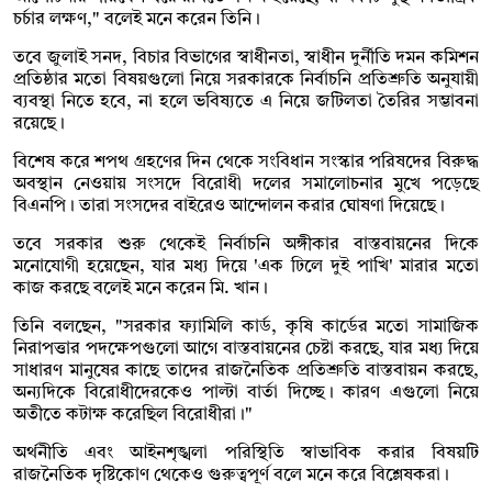
চর্চার লক্ষণ," বলেই মনে করেন তিনি।
তবে জুলাই সনদ, বিচার বিভাগের স্বাধীনতা, স্বাধীন দুর্নীতি দমন কমিশন
প্রতিষ্ঠার মতো বিষয়গুলো নিয়ে সরকারকে নির্বাচনি প্রতিশ্রুতি অনুযায়ী
ব্যবস্থা নিতে হবে, না হলে ভবিষ্যতে এ নিয়ে জটিলতা তৈরির সম্ভাবনা
রয়েছে।
বিশেষ করে শপথ গ্রহণের দিন থেকে সংবিধান সংস্কার পরিষদের বিরুদ্ধ
অবস্থান নেওয়ায় সংসদে বিরোধী দলের সমালোচনার মুখে পড়েছে
বিএনপি। তারা সংসদের বাইরেও আন্দোলন করার ঘোষণা দিয়েছে।
তবে সরকার শুরু থেকেই নির্বাচনি অঙ্গীকার বাস্তবায়নের দিকে
মনোযোগী হয়েছেন, যার মধ্য দিয়ে 'এক ঢিলে দুই পাখি' মারার মতো
কাজ করছে বলেই মনে করেন মি. খান।
তিনি বলছেন, "সরকার ফ্যামিলি কার্ড, কৃষি কার্ডের মতো সামাজিক
নিরাপত্তার পদক্ষেপগুলো আগে বাস্তবায়নের চেষ্টা করছে, যার মধ্য দিয়ে
সাধারণ মানুষের কাছে তাদের রাজনৈতিক প্রতিশ্রুতি বাস্তবায়ন করছে,
অন্যদিকে বিরোধীদেরকেও পাল্টা বার্তা দিচ্ছে। কারণ এগুলো নিয়ে
অতীতে কটাক্ষ করেছিল বিরোধীরা।"
অর্থনীতি এবং আইনশৃঙ্খলা পরিস্থিতি স্বাভাবিক করার বিষয়টি
রাজনৈতিক দৃষ্টিকোণ থেকেও গুরুত্বপূর্ণ বলে মনে করে বিশ্লেষকরা।