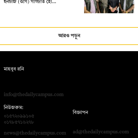
ইনচার্জ (ওসি) সাজ্জাত হো…
আরও পড়ুন
সম্পাদক:
মাহবুব রনি
দ্য ডেইলি ক্যাম্পাস, দ্বিতীয় তলা, হাসান হোল্ডিংস, ৫২/১ নিউ ইস্কাটন
রোড, ঢাকা ১০০০
info@thedailycampus.com
নিউজরুম:
বিজ্ঞাপন
০১৫৭২০৯৯১০৫
,
০১৭১২১৩৬৫৯৩
০১৭৮৫৭১৬২৭৮
ad@thedailycampus.com
news@thedailycampus.com