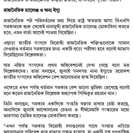
রাজনৈতিক ও কাঠামোগত স্বচ্ছতা জরুরি, যা এখনো পূর্ণতা পায়নি।
রাজনৈতিক চ্যালেঞ্জ ও অন্য ইস্যূ
রাজনৈতিক পট পরিবর্তনের মধ্য দিয়ে রাষ্ট্র ক্ষমতায় আসা বিএনপি
সরকারকে শুরু থেকেই নানামুখী রাজনৈতিক চ্যালেঞ্জ মোকাবিলা করতে
হবে, এমন বার্তা আগেই পাওয়া গিয়েছিল।
এছাড়া জাতীয় সংসদে বিরোধী রাজনৈতিক শক্তিগুলোকে সামাল
দেওয়াও বর্তমান সরকারের জন্য একটি বড়ো পরীক্ষা হবে বলেই আভাস
দিয়েছিলেন বিশ্লেষকরা।
যার নজির সংসদের প্রথম অধিবেশনেই দেখা গেছে বলে মত
বিশ্লেষকদের। তারা বলছেন, জুলাই সনদসহ নানা ইস্যুতে ত্রয়োদশ
জাতীয় সংসদের অধিবেশন বেশ আলোচনার জন্ম দিয়েছিল।
এক্ষেত্রে এখন পর্যন্ত বর্তমান সরকার বেশ ভালো ভূমিকা রেখেছে বলেই
মনে করেন রাজনৈতিক বিশ্লেষক অধ্যাপক সিদ্দিকুর রহমান খান।
তিনি বলছেন, সরকার একদিকে সংহতি বজায় রাখার চেষ্টা করছে,
অন্যদিকে জুলাই আন্দোলনের চেতনা ও দীর্ঘমেয়াদি সংস্কারের মধ্যে
ভারসাম্য তৈরির চ্যালেঞ্জ মোকাবিলা করছে।
"এখন পর্যন্ত সরকার বিরোধী দলগুলোর সাথে সংঘাত এড়িয়ে
আলোচনার পরিবেশ ধরে রাখতে সক্ষম হয়েছে, যা একটি সুস্থ গণতান্ত্রিক