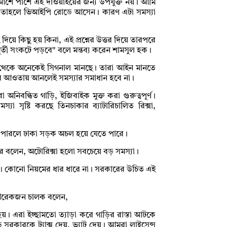
ার আশে পাশে এই দাওয়াইয়ের জন্য উপযুক্ত নয়। আমি
য় তাহলে ভিআইপি রোডে আসেন। কারণ এটা সমস্যা
িয়ে কিছু হয় কিনা, এই প্রশ্নের উত্তর দিয়ে তারপরে
্তী সংকটে পড়বে" বলে মন্তব্য করেন শামসুল হক।
র থেকে অনেকেই সিগনাল মানছে। তারা আইন মানতে
আইনের আওতায় আনলেই সমস্যার সমাধান হবে না।
অনিবন্ধিত গাড়ি, ইজিবাইক মুক্ত করা গুরুত্বপূর্ণ।
যা সৃষ্টি করছে তিনচাকার ব্যাটারিচালিত রিক্সা,
না পারলে ঢাকা সড়ক অচল হয়ে যেতে পারে।
ার বলেন, অটোরিক্সা হলো সবচেয়ে বড় সমস্যা।
েই। কোনো নিয়মের ধার ধারে না। সরকারের উচিত এই
মে আরেকজন চালক বলেন,
য়। এরা ইচ্ছামতো ত্যাড়া করে গাড়ির রাস্তা আটকে
ড়ি সরকারকে ট্যাক্স দেয়, ভ্যাট দেয়। আমরা লাইসেন্স