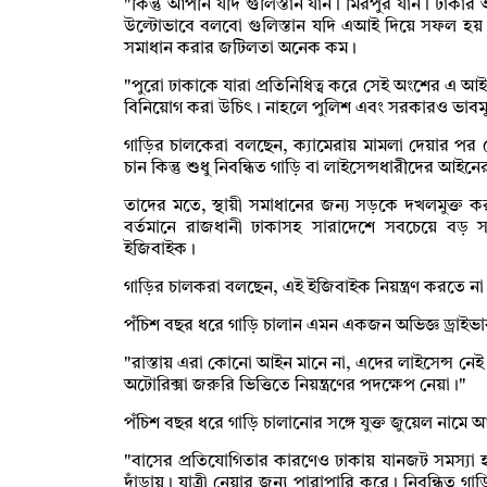
"কিন্তু আপনি যদি গুলিস্তান যান। মিরপুর যান। ঢাক
উল্টোভাবে বলবো গুলিস্তান যদি এআই দিয়ে সফল হ
সমাধান করার জটিলতা অনেক কম।
"পুরো ঢাকাকে যারা প্রতিনিধিত্ব করে সেই অংশের এ আই দ
বিনিয়োগ করা উচিৎ। নাহলে পুলিশ এবং সরকারও ভাবমূর
গাড়ির চালকেরা বলছেন, ক্যামেরায় মামলা দেয়ার প
চান কিন্তু শুধু নিবন্ধিত গাড়ি বা লাইসেন্সধারীদের 
তাদের মতে, স্থায়ী সমাধানের জন্য সড়কে দখলমুক্ত করা 
বর্তমানে রাজধানী ঢাকাসহ সারাদেশে সবচেয়ে বড় সমস্
ইজিবাইক।
গাড়ির চালকরা বলছেন, এই ইজিবাইক নিয়ন্ত্রণ করতে 
পঁচিশ বছর ধরে গাড়ি চালান এমন একজন অভিজ্ঞ ড্রাইভ
"রাস্তায় এরা কোনো আইন মানে না, এদের লাইসেন্স ন
অটোরিক্সা জরুরি ভিত্তিতে নিয়ন্ত্রণের পদক্ষেপ নেয়া।"
পঁচিশ বছর ধরে গাড়ি চালানোর সঙ্গে যুক্ত জুয়েল না
"বাসের প্রতিযোগিতার কারণেও ঢাকায় যানজট সমস্যা হ
দাঁড়ায়। যাত্রী নেয়ার জন্য পারাপারি করে। নিবন্ধিত গা