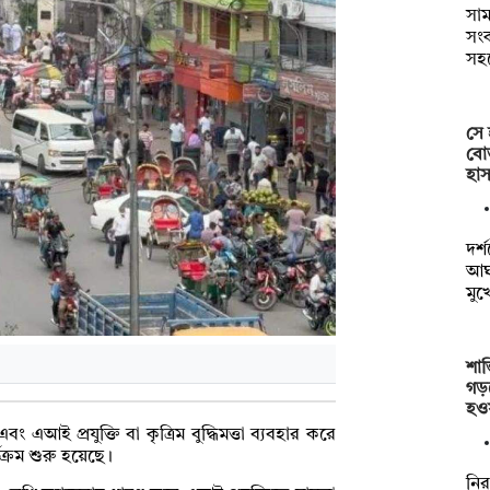
সাম
সংক
সহ
সে 
বোত
হাস
দর্
আঘা
মুখ
শান
গড়
হও
এআই প্রযুক্তি বা কৃত্রিম বুদ্ধিমত্তা ব্যবহার করে
যক্রম শুরু হয়েছে।
নির