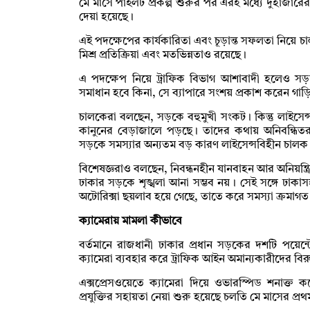
মে মাসে পাইলট প্রকল্প শুরুর পর এরই মধ্যে দুহাজারের
দেয়া হয়েছে।
এই পদক্ষেপের কার্যকারিতা এবং চূড়ান্ত সফলতা নিয়ে চা
মিশ্র প্রতিক্রিয়া এবং মতভিন্নতাও রয়েছে।
এ পদক্ষেপ নিয়ে ট্রাফিক বিভাগ আশাবাদী হলেও সড়ক
সমাধান হবে কিনা, সে ব্যাপারে সংশয় প্রকাশ করেন গা
চালকেরা বলছেন, সড়কে বহুমুখী সংকট। কিন্তু লাইসে
কানুনের বেড়াজালে পড়ছে। তাদের কথায় অনিবন্ধিতর
সড়কে সমস্যার অন্যতম বড় কারণ লাইসেন্সবিহীন চালক
বিশেষজ্ঞরাও বলছেন, নিবন্ধনহীন যানবাহন আর অনিয়ন্ত্রি
ঢাকার সড়কে শৃঙ্খলা আনা সম্ভব নয় । সেই সঙ্গে ঢাকা
অটোরিক্সা ছয়লাব হয়ে গেছে, তাতে করে সমস্যা ক্রমাগত
ক্যামেরায় মামলা কীভাবে
বর্তমানে রাজধানী ঢাকার প্রধান সড়কের দশটি পয়েন
ক্যামেরা ব্যবহার করে ট্রাফিক আইন অমান্যকারীদের বিরু
এক্সপ্রেসওয়েতে ক্যামেরা দিয়ে ওভারস্পিড শনাক
প্রযুক্তির সহায়তা নেয়া শুরু হয়েছে চলতি মে মাসের প্রথ