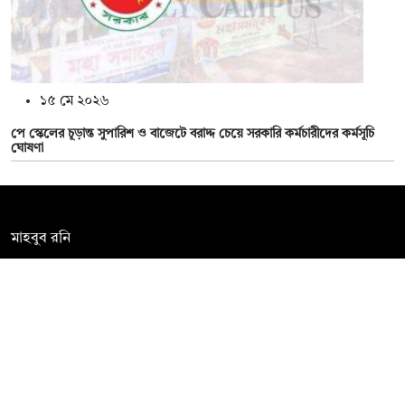
১৫ মে ২০২৬
পে স্কেলের চূড়ান্ত সুপারিশ ও বাজেটে বরাদ্দ চেয়ে সরকারি কর্মচারীদের কর্মসূচি
ঘোষণা
সম্পাদক:
মাহবুব রনি
দ্য ডেইলি ক্যাম্পাস, দ্বিতীয় তলা, হাসান হোল্ডিংস, ৫২/১ নিউ ইস্কাটন
রোড, ঢাকা ১০০০
info@thedailycampus.com
নিউজরুম:
বিজ্ঞাপন
০১৫৭২০৯৯১০৫
,
০১৭১২১৩৬৫৯৩
০১৭৮৫৭১৬২৭৮