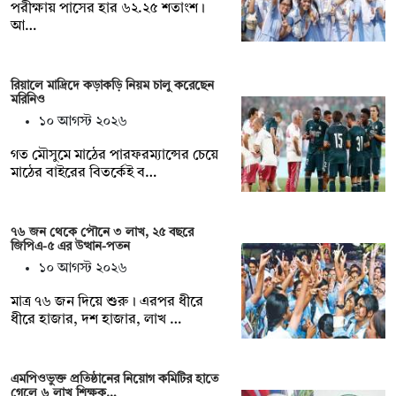
পরীক্ষায় পাসের হার ৬২.২৫ শতাংশ।
আ…
রিয়ালে মাদ্রিদে কড়াকড়ি নিয়ম চালু করেছেন
মরিনিও
১০ আগস্ট ২০২৬
গত মৌসুমে মাঠের পারফরম্যান্সের চেয়ে
মাঠের বাইরের বিতর্কেই ব…
৭৬ জন থেকে পৌনে ৩ লাখ, ২৫ বছরে
জিপিএ-৫ এর উত্থান-পতন
১০ আগস্ট ২০২৬
মাত্র ৭৬ জন দিয়ে শুরু। এরপর ধীরে
ধীরে হাজার, দশ হাজার, লাখ …
এমপিওভুক্ত প্রতিষ্ঠানের নিয়োগ কমিটির হাতে
গেলে ৬ লাখ শিক্ষক…