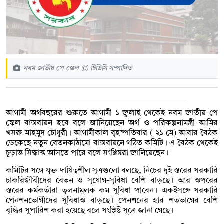
নবম জাতীয় পে স্কেল © টিডিসি সম্পাদিত
আগামী অর্থবছরের শুরুতে আগামী ১ জুলাই থেকেই নবম জাতীয় পে
স্কেল বাস্তবায়ন হবে বলে জানিয়েছেন অর্থ ও পরিকল্পনামন্ত্রী আমির
খসরু মাহমুদ চৌধুরী। আগামীকাল বৃহস্পতিবার ( ২১ মে) আবার বৈঠক
ডেকেছে নতুন বেতনকাঠামো বাস্তবায়নে গঠিত কমিটি। এ বৈঠক থেকেই
চূড়ান্ত সিদ্ধান্ত আসতে পারে বলে সংশ্লিষ্টরা জানিয়েছেন।
কমিটির সঙ্গে যুক্ত দায়িত্বশীল সূত্রগুলো বলছে, নিচের দুই স্তরের সরকারি
চাকরিজীবীদের বেতন ও সুযোগ-সুবিধা বেশি বাড়ছে। আর ওপরের
স্তরের কর্মকর্তারা তুলনামূলক কম সুবিধা পাবেন। একইসঙ্গে সরকারি
পেনশনভোগীদের সুবিধাও বাড়ছে। পেনশনের হার শতভাগের বেশি
বৃদ্ধির সুপারিশ করা হয়েছে বলে সংশ্লিষ্ট সূত্রে জানা গেছে।