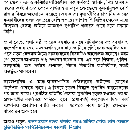
পে স্কেল সংক্রান্ত কমিটির দায়িত্বশীল এক কর্মকর্তা জানান, নিম্ন ও মধ্যম
স্তরের কর্মচারীদের বেতন বৃদ্ধির হার নতুন পে-স্কেলে তুলনামূলক বেশি
রাখার বিষয়ে আলোচনা হয়েছে। এর কারণ মূল্যস্ফীতির চাপ নিম্ন আয়ের
কর্মচারীদের ওপর সবচেয়ে বেশি পড়ছে। পাশাপাশি বিভিন্ন গ্রেডের মধ্যে
বিদ্যমান বৈষম্য কমিয়ে আনারও সুপারিশ থাকতে পারে বলে জানান
তিনি।
জানা গেছে, প্রধানমন্ত্রী তারেক রহমানের সঙ্গে সচিবালয়ে গত বুধবার ও
বৃহস্পতিবার ২০২৬-২৭ অর্থবছরের বাজেট নিয়ে দুটি বৈঠক অনুষ্ঠিত হয়।
এতে নতুন বেতনকাঠামো বাস্তবায়নের বিষয়টিও আলোচনা হয়েছে। নবম
পে-স্কেলের আওতায় শুধু প্রশাসন ক্যাডার নয়, এর সঙ্গে শিক্ষক, পুলিশ,
স্বাস্থ্যকর্মী, মাঠ পর্যায়ে প্রশাসন, বিচার বিভাগীয় কর্মচারীসহ সবাই
অন্তর্ভুক্ত থাকবেন।
স্বায়ত্তশাসিত ও আধা-স্বায়ত্তশাসিত প্রতিষ্ঠানের কর্মীদের ক্ষেত্রেও
নির্দেশনা থাকতে পারে। এ বিষয়ে চূড়ান্ত সিদ্ধান্ত সুপারিশ অনুমোদনের
পর জানা যাবে। পুনর্গঠিত কমিটির বৈঠকে সুপারিশ চূড়ান্ত হওয়ার পর তা
প্রধানমন্ত্রীর কার্যালয়ে পাঠানো হবে। প্রধানমন্ত্রী অনুমোদন দিলে অর্থ
মন্ত্রণালয় প্রজ্ঞাপন জারি করবে। এরপরই নবম জাতীয় পে-স্কেল
বাস্তবায়ন শুরু হবে।
আরও পড়ুন:
জনসংযোগ দপ্তর থাকার পরও মাসিক সোয়া লাখ বেতনে
চুক্তিভিত্তিক ‘কমিউনিকেশন এক্সপার্ট’ নিয়োগ