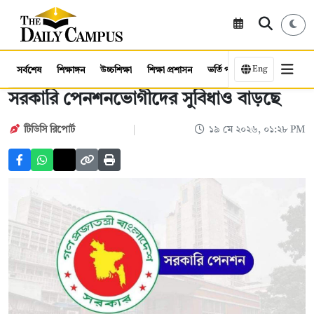
Eng
সর্বশেষ
শিক্ষাঙ্গন
উচ্চশিক্ষা
শিক্ষা প্রশাসন
ভর্তি পরীক্ষা
কর্মসংস্থান
সরকারি পেনশনভোগীদের সুবিধাও বাড়ছে
টিডিসি রিপোর্ট
১৯ মে ২০২৬, ০১:২৮ PM