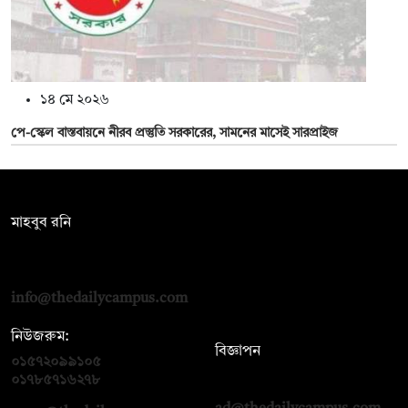
১৪ মে ২০২৬
পে-স্কেল বাস্তবায়নে নীরব প্রস্তুতি সরকারের, সামনের মাসেই সারপ্রাইজ
সম্পাদক:
মাহবুব রনি
দ্য ডেইলি ক্যাম্পাস, দ্বিতীয় তলা, হাসান হোল্ডিংস, ৫২/১ নিউ ইস্কাটন
রোড, ঢাকা ১০০০
info@thedailycampus.com
নিউজরুম:
বিজ্ঞাপন
০১৫৭২০৯৯১০৫
,
০১৭১২১৩৬৫৯৩
০১৭৮৫৭১৬২৭৮