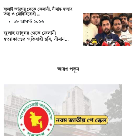
জুলাই জাদুঘর থেকে ফেলানী, সীমান্ত হত্যার
তথ্য ও মোদিবিরোধী …
০৮ আগস্ট ২০২৬
জুলাই জাদুঘর থেকে ফেলানী
হত্যাকাণ্ডের স্মৃতিবাহী ছবি, সীমান…
আরও পড়ুন