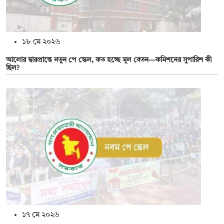
১৮ মে ২০২৬
আলোর দ্বারপ্রান্তে নতুন পে স্কেল, কত হচ্ছে মূল বেতন—কমিশনের সুপারিশ কী
ছিল?
১৭ মে ২০২৬