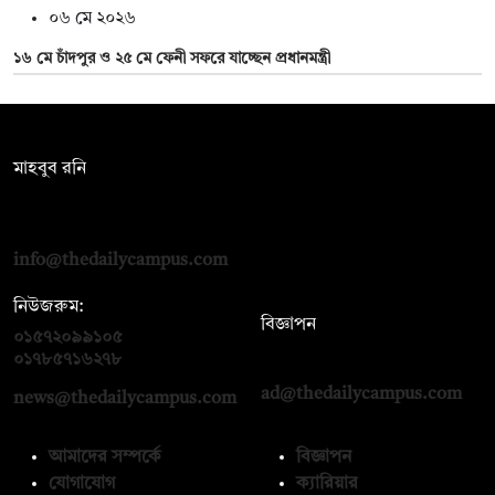
০৬ মে ২০২৬
১৬ মে চাঁদপুর ও ২৫ মে ফেনী সফরে যাচ্ছেন প্রধানমন্ত্রী
সম্পাদক:
মাহবুব রনি
দ্য ডেইলি ক্যাম্পাস, দ্বিতীয় তলা, হাসান হোল্ডিংস, ৫২/১ নিউ ইস্কাটন
রোড, ঢাকা ১০০০
info@thedailycampus.com
নিউজরুম:
বিজ্ঞাপন
০১৫৭২০৯৯১০৫
,
০১৭১২১৩৬৫৯৩
০১৭৮৫৭১৬২৭৮
ad@thedailycampus.com
news@thedailycampus.com
আমাদের সম্পর্কে
বিজ্ঞাপন
যোগাযোগ
ক্যারিয়ার