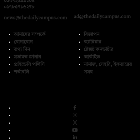
০১৫৭২০৯৯১০৫
,
০১৭১২১৩৬৫৯৩
০১৭৮৫৭১৬২৭৮
ad@thedailycampus.com
news@thedailycampus.com
আমাদের সম্পর্কে
বিজ্ঞাপন
যোগাযোগ
ক্যারিয়ার
তথ্য দিন
টেক্সট কনভার্টার
মতামত জানান
আর্কাইভ
প্রাইভেসি পলিসি
নামাজ, সেহরি, ইফতারের
শর্তাবলি
সময়
অনুসরণ করুন