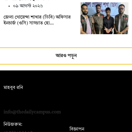
০৯ আগস্ট ২০২৬
জেলা গোয়েন্দা শাখার (ডিবি) অফিসার
ইনচার্জ (ওসি) সাজ্জাত হো…
আরও পড়ুন
সম্পাদক:
মাহবুব রনি
দ্য ডেইলি ক্যাম্পাস, দ্বিতীয় তলা, হাসান হোল্ডিংস, ৫২/১ নিউ ইস্কাটন
রোড, ঢাকা ১০০০
info@thedailycampus.com
নিউজরুম:
বিজ্ঞাপন