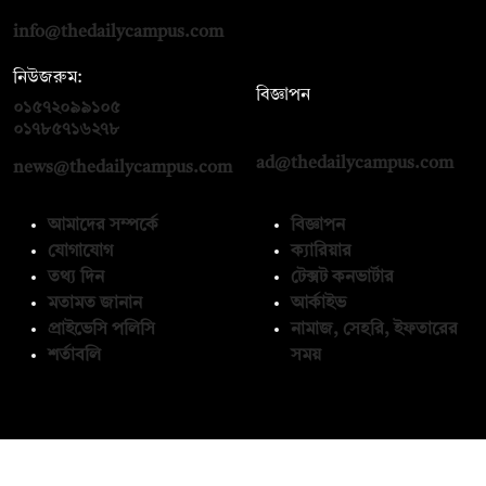
info@thedailycampus.com
নিউজরুম:
বিজ্ঞাপন
০১৫৭২০৯৯১০৫
,
০১৭১২১৩৬৫৯৩
০১৭৮৫৭১৬২৭৮
ad@thedailycampus.com
news@thedailycampus.com
আমাদের সম্পর্কে
বিজ্ঞাপন
যোগাযোগ
ক্যারিয়ার
তথ্য দিন
টেক্সট কনভার্টার
মতামত জানান
আর্কাইভ
প্রাইভেসি পলিসি
নামাজ, সেহরি, ইফতারের
শর্তাবলি
সময়
অনুসরণ করুন