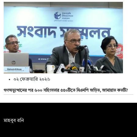
০২ ফেব্রুয়ারি ২০২৬
গণঅভ্যুত্থানের পর ৬০০ সহিংসতার ৫৫০টিতে বিএনপি জড়িত, জামায়াত কতটি?
সম্পাদক:
মাহবুব রনি
দ্য ডেইলি ক্যাম্পাস, দ্বিতীয় তলা, হাসান হোল্ডিংস, ৫২/১ নিউ ইস্কাটন
রোড, ঢাকা ১০০০