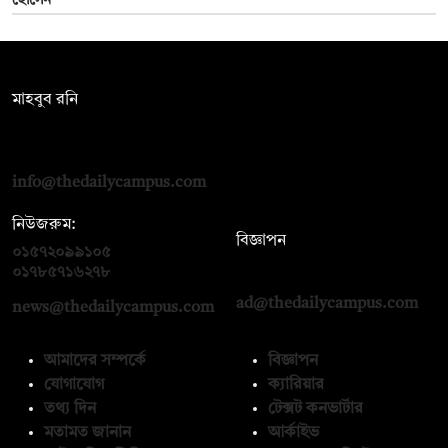
হোসেন
সম্পাদক:
মাহবুব রনি
দ্য ডেইলি ক্যাম্পাস, দ্বিতীয় তলা, হাসান হোল্ডিংস, ৫২/১ নিউ ইস্কাটন
রোড, ঢাকা ১০০০
info@thedailycampus.com
নিউজরুম:
বিজ্ঞাপন
০১৫৭২০৯৯১০৫
,
০১৭১২১৩৬৫৯৩
০১৭৮৫৭১৬২৭৮
ad@thedailycampus.com
news@thedailycampus.com
আমাদের সম্পর্কে
বিজ্ঞাপন
যোগাযোগ
ক্যারিয়ার
তথ্য দিন
টেক্সট কনভার্টার
মতামত জানান
আর্কাইভ