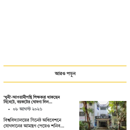
আরও পড়ুন
‘খুনী’-আওয়ামীপন্থি শিক্ষকরা থাকছেন
সিনেটে, বয়কটের ঘোষণা দিল…
০৮ আগস্ট ২০২৬
বিশ্ববিদ্যালয়ের সিনেট অধিবেশনে
যোগদানের আমন্ত্রণ পেয়েও শনিব…