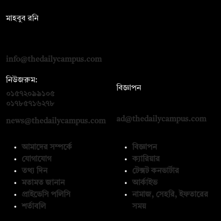
সম্পাদক:
মাহবুব রনি
দ্য ডেইলি ক্যাম্পাস, দ্বিতীয় তলা, হাসান হোল্ডিংস, ৫২/১ নিউ ইস্কাটন
রোড, ঢাকা ১০০০
info@thedailycampus.com
নিউজরুম:
বিজ্ঞাপন
০১৫৭২০৯৯১০৫
,
০১৭১২১৩৬৫৯৩
০১৭৮৫৭১৬২৭৮
ad@thedailycampus.com
news@thedailycampus.com
আমাদের সম্পর্কে
বিজ্ঞাপন
যোগাযোগ
ক্যারিয়ার
তথ্য দিন
টেক্সট কনভার্টার
মতামত জানান
আর্কাইভ
প্রাইভেসি পলিসি
নামাজ, সেহরি, ইফতারের
শর্তাবলি
সময়