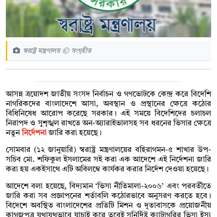
স্বরাষ্ট্র মন্ত্রণালয় © সংগৃহীত
আসন্ন ত্রয়োদশ জাতীয় সংসদ নির্বাচন ও গণভোটকে কেন্দ্র করে বিদেশি
নাগরিকদের বাংলাদেশে আসা, অবস্থান ও প্রস্থানের ক্ষেত্রে কঠোর
বিধিনিষেধ আরোপ করেছে সরকার। এই সময়ে বিদেশিদের চলাচল
নিরাপদ ও সুশৃঙ্খল রাখতে অন-অ্যারাইভালসহ সব ধরনের ভিসার ক্ষেত্রে
নতুন
নির্দেশনা
জারি করা হয়েছে।
সোমবার (১২ জানুয়ারি) স্বরাষ্ট্র মন্ত্রণালয়ের বহিরাগমন-৫ শাখার উপ-
সচিব মো. শফিকুল ইসলামের সই করা এক আদেশে এই নির্দেশনা জারি
করা হয় একইসাথে এটি অবিলম্বে কার্যকর করার নির্দেশ দেওয়া হয়েছে।
আদেশে বলা হয়েছে, বিদ্যমান ‘ভিসা নীতিমালা-২০০৬’ এবং পরবর্তীতে
জারি করা সব প্রজ্ঞাপনের শর্তাবলি কঠোরভাবে অনুসরণ করতে হবে।
বিদেশে অবস্থিত বাংলাদেশের প্রতিটি মিশন ও দূতাবাসকে প্রয়োজনীয়
কাগজপত্র যথাযথভাবে যাচাই করে তবেই সুনির্দিষ্ট ক্যাটাগরির ভিসা ইস্যু