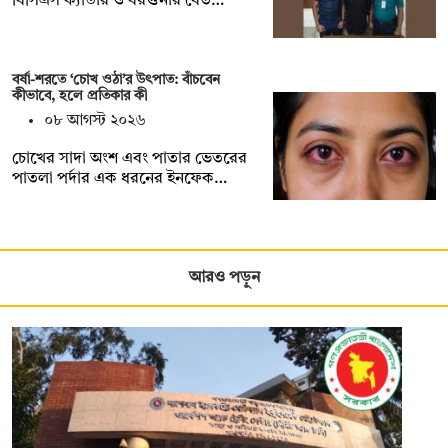
বিসিএস ক্যাডার ও বরগুনার বেত…
বর্ষা-শরতে ‘চোখ ওঠা’র উৎপাত: বাঁচবেন
কীভাবে, হলে প্রতিকার কী
০৮ আগস্ট ২০২৬
চোখের সাদা অংশ এবং পাতার ভেতরের
পাতলা পর্দার এক ধরনের ইনফেক…
আরও পড়ুন