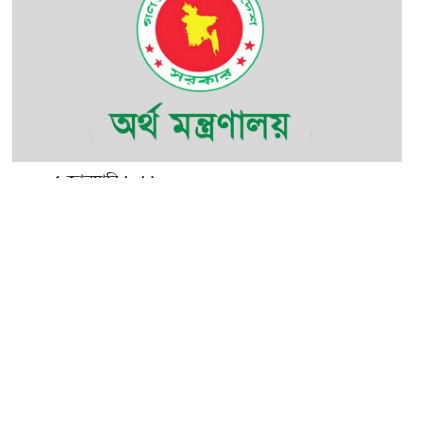
০৫ জানুয়ারি ২০২৬
অর্থ মন্ত্রণালয়ের অধীনে বিভিন্ন গ্রেডে চাকরি, পদ ৫৭, আবেদন শেষ ২৬ জানুয়ারি
সম্পাদক:
মাহবুব রনি
দ্য ডেইলি ক্যাম্পাস, দ্বিতীয় তলা, হাসান হোল্ডিংস, ৫২/১ নিউ ইস্কাটন
রোড, ঢাকা ১০০০
info@thedailycampus.com
নিউজরুম: