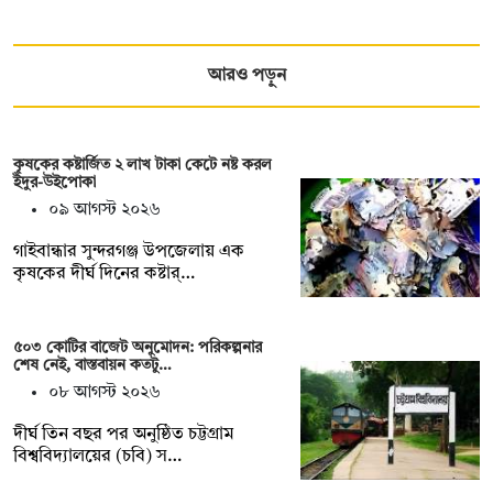
আরও পড়ুন
কৃষকের কষ্টার্জিত ২ লাখ টাকা কেটে নষ্ট করল
ইঁদুর-উইপোকা
০৯ আগস্ট ২০২৬
গাইবান্ধার সুন্দরগঞ্জ উপজেলায় এক
কৃষকের দীর্ঘ দিনের কষ্টার্…
৫০৩ কোটির বাজেট অনুমোদন: পরিকল্পনার
শেষ নেই, বাস্তবায়ন কতটু…
০৮ আগস্ট ২০২৬
দীর্ঘ তিন বছর পর অনুষ্ঠিত চট্টগ্রাম
বিশ্ববিদ্যালয়ের (চবি) স…