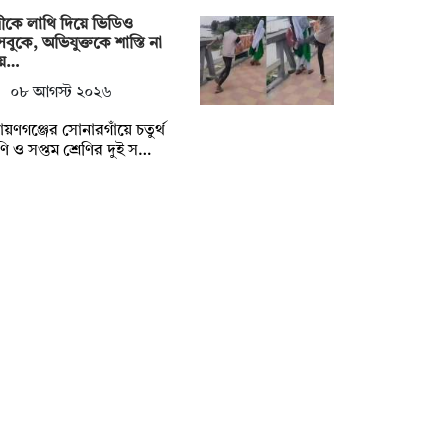
্রীকে লাথি দিয়ে ভিডিও
বুকে, অভিযুক্তকে শাস্তি না
য়ে…
০৮ আগস্ট ২০২৬
ায়ণগঞ্জের সোনারগাঁয়ে চতুর্থ
েণি ও সপ্তম শ্রেণির দুই স…