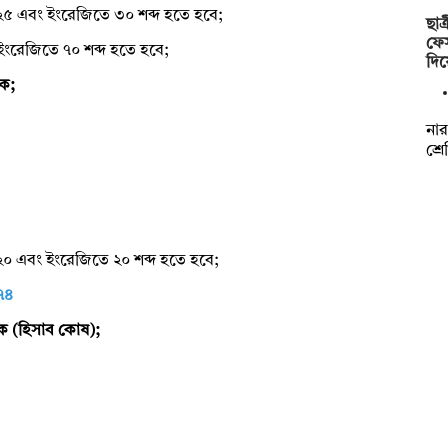
তম ২৫ এবং ইংরেজিতে ৩০ শব্দ হতে হবে;
ছাত
ফেস
 ইংরেজিতে ৭০ শব্দ হতে হবে;
দি
িক;
নার
শ্র
তম ২০ এবং ইংরেজিতে ২০ শব্দ হতে হবে;
৭৪
িক (হিসাব কোষ);