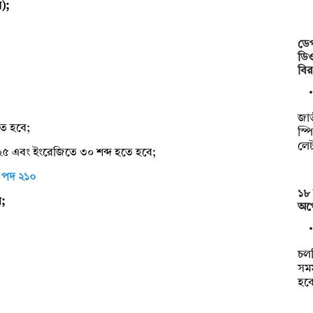
য়);
ডেপ
ডিও
বি
জাত
তে হবে;
স্প
লেট
তম ২৫ এবং ইংরেজিতে ৩০ শব্দ হতে হবে;
, পদ ২১০
১৮ 
র;
অপে
চল
সমম
হব