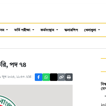
শাসন
ভর্তি পরীক্ষা
কর্মসংস্থান
স্কলারশিপ
খেলাধুলা
াকরি, পদ ৭৪
১ জুন ২০২৫, ১১:৫৩ AM
বিশ
যে
২০২