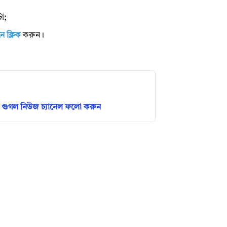
া;
ে ক্লিক
করুন।
গুগল নিউজ চ্যানেল ফলো করুন