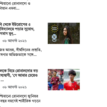
িশ্চিয়ানো রোনালদো ও
লিয়ান এমবা…
বি থেকে ইউরোপের ৫
্ববিদ্যালয়ে পড়ার সুযোগ,
সমাস মুন্…
০৮ আগস্ট ২০২৬
ের আগ্রহ, দীর্ঘদিনের প্রস্তুতি,
ষণার অভিজ্ঞতাকে সঙ্গে…
লেকে নিয়ে রোনালদোর বড়
ষ্যদ্বাণী, ‘সে আমার চেয়েও
় …
০৮ আগস্ট ২০২৬
িশ্চিয়ানো রোনালদো জুনিয়র
বছর বয়সেই শারীরিক গড়নে
…