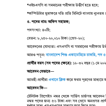
*
এইচএসসি বা সমমানের পরীক্ষায় উত্তীর্ণ হতে হবে;
*
কম্পিউটার মুদ্রাক্ষরে গতি প্রতি মিনিটে বাংলায় ন্যূন
৫. পদের নাম: অফিস সহায়ক;
পদসংখ্যা: ৪০টি;
বেতন: ৮,২৫০-২০,০১০ টাকা (গ্রেড-২০);
আবেদনের যোগ্যতা: এসএসসি বা সমমানের পরীক্ষায় উত্ত
আরও পড়ুন:
বাংলাদেশ শিশু একাডেমিতে চাকরি, পদ ৫
প্রার্থীর বয়স (সব পদের ক্ষেত্রে)
: ১৮-৩২ বছর (১ মে ২০২
আবেদন যেভাবে—
আগ্রহী প্রার্থীরা
এখানে ক্লিক
করে ফরম পূরণের মাধ্যমে
আবেদন ফি—
টেলিটক প্রিপেইড নম্বর থেকে সার্ভিস চার্জসহ আবেদন
নম্বর পদের জন্য ৫৬ টাকা এবং সব গ্রেডে অনগ্রসর প্