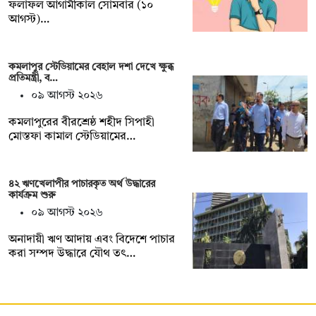
ফলাফল আগামীকাল সোমবার (১০
আগস্ট)…
কমলাপুর স্টেডিয়ামের বেহাল দশা দেখে ক্ষুব্ধ
প্রতিমন্ত্রী, ব…
০৯ আগস্ট ২০২৬
কমলাপুরের বীরশ্রেষ্ঠ শহীদ সিপাহী
মোস্তফা কামাল স্টেডিয়ামের…
৪২ ঋণখেলাপীর পাচারকৃত অর্থ উদ্ধারের
কার্যক্রম শুরু
০৯ আগস্ট ২০২৬
অনাদায়ী ঋণ আদায় এবং বিদেশে পাচার
করা সম্পদ উদ্ধারে যৌথ তৎ…