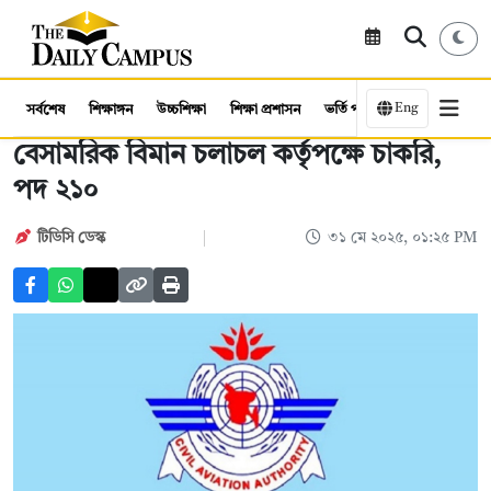
Eng
সর্বশেষ
শিক্ষাঙ্গন
উচ্চশিক্ষা
শিক্ষা প্রশাসন
ভর্তি পরীক্ষা
কর্মসংস্থান
বেসামরিক বিমান চলাচল কর্তৃপক্ষে চাকরি,
পদ ২১০
টিডিসি ডেস্ক
৩১ মে ২০২৫, ০১:২৫ PM