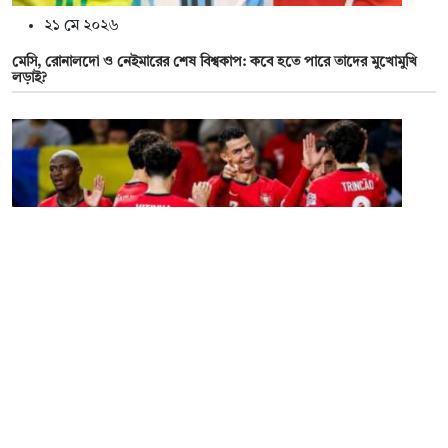
২১ মে ২০২৬
মেসি, রোনালদো ও নেইমারের শেষ বিশ্বকাপ: কবে হতে পারে তাদের মুখোমুখি
লড়াই?
১৯ মে ২০২৬
রোনালদোর নেতৃত্বে পর্তুগালের বিশ্বকাপ দল ঘোষণা, যারা আছেন