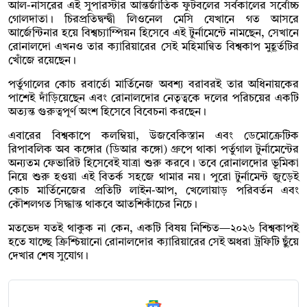
আল-নাসরের এই সুপারস্টার আন্তর্জাতিক ফুটবলের সর্বকালের সর্বোচ্চ
গোলদাতা। চিরপ্রতিদ্বন্দ্বী লিওনেল মেসি যেখানে গত আসরে
আর্জেন্টিনার হয়ে বিশ্বচ্যাম্পিয়ন হিসেবে এই টুর্নামেন্টে নামছেন, সেখানে
রোনালদো এখনও তার ক্যারিয়ারের সেই মহিমান্বিত বিশ্বকাপ মুহূর্তটির
খোঁজে রয়েছেন।
পর্তুগালের কোচ রবার্তো মার্তিনেজ অবশ্য বরাবরই তার অধিনায়কের
পাশেই দাঁড়িয়েছেন এবং রোনালদোর নেতৃত্বকে দলের পরিচয়ের একটি
অত্যন্ত গুরুত্বপূর্ণ অংশ হিসেবে বিবেচনা করছেন।
এবারের বিশ্বকাপে কলম্বিয়া, উজবেকিস্তান এবং ডেমোক্রেটিক
রিপাবলিক অব কঙ্গোর (ডিআর কঙ্গো) গ্রুপে থাকা পর্তুগাল টুর্নামেন্টের
অন্যতম ফেভারিট হিসেবেই যাত্রা শুরু করবে। তবে রোনালদোর ভূমিকা
নিয়ে শুরু হওয়া এই বিতর্ক সহজে থামার নয়। পুরো টুর্নামেন্ট জুড়েই
কোচ মার্তিনেজের প্রতিটি লাইন-আপ, খেলোয়াড় পরিবর্তন এবং
কৌশলগত সিদ্ধান্ত থাকবে আতশিকাঁচের নিচে।
মতভেদ যতই থাকুক না কেন, একটি বিষয় নিশ্চিত—২০২৬ বিশ্বকাপই
হতে যাচ্ছে ক্রিশ্চিয়ানো রোনালদোর ক্যারিয়ারের সেই অধরা ট্রফিটি ছুঁয়ে
দেখার শেষ সুযোগ।