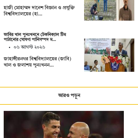
হাজী মোহাম্মদ দানেশ বিজ্ঞান ও প্রযুক্তি
বিশ্ববিদ্যালয়ের (হা…
জাবির খাল পুনঃখননে টেকনিক্যাল টিম
পাঠানোর ঘোষণা পানিসম্পদ ম…
০৬ আগস্ট ২০২৬
‎‎জাহাঙ্গীরনগর বিশ্ববিদ্যালয়ের (জাবি)
খাল ও জলাশয় পুনঃখনন…
আরও পড়ুন