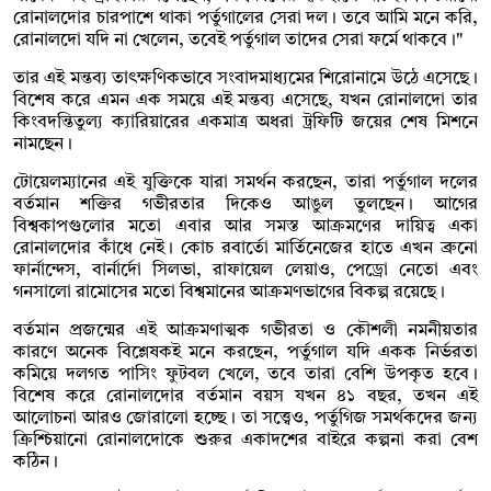
রোনালদোর চারপাশে থাকা পর্তুগালের সেরা দল। তবে আমি মনে করি,
রোনালদো যদি না খেলেন, তবেই পর্তুগাল তাদের সেরা ফর্মে থাকবে।"
তার এই মন্তব্য তাৎক্ষণিকভাবে সংবাদমাধ্যমের শিরোনামে উঠে এসেছে।
বিশেষ করে এমন এক সময়ে এই মন্তব্য এসেছে, যখন রোনালদো তার
কিংবদন্তিতুল্য ক্যারিয়ারের একমাত্র অধরা ট্রফিটি জয়ের শেষ মিশনে
নামছেন।
টোয়েলম্যানের এই যুক্তিকে যারা সমর্থন করছেন, তারা পর্তুগাল দলের
বর্তমান শক্তির গভীরতার দিকেও আঙুল তুলছেন। আগের
বিশ্বকাপগুলোর মতো এবার আর সমস্ত আক্রমণের দায়িত্ব একা
রোনালদোর কাঁধে নেই। কোচ রবার্তো মার্তিনেজের হাতে এখন ব্রুনো
ফার্নান্দেস, বার্নার্দো সিলভা, রাফায়েল লেয়াও, পেড্রো নেতো এবং
গনসালো রামোসের মতো বিশ্বমানের আক্রমণভাগের বিকল্প রয়েছে।
বর্তমান প্রজন্মের এই আক্রমণাত্মক গভীরতা ও কৌশলী নমনীয়তার
কারণে অনেক বিশ্লেষকই মনে করছেন, পর্তুগাল যদি একক নির্ভরতা
কমিয়ে দলগত পাসিং ফুটবল খেলে, তবে তারা বেশি উপকৃত হবে।
বিশেষ করে রোনালদোর বর্তমান বয়স যখন ৪১ বছর, তখন এই
আলোচনা আরও জোরালো হচ্ছে। তা সত্ত্বেও, পর্তুগিজ সমর্থকদের জন্য
ক্রিশ্চিয়ানো রোনালদোকে শুরুর একাদশের বাইরে কল্পনা করা বেশ
কঠিন।