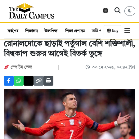
Eng
সর্বশেষ
শিক্ষাঙ্গন
উচ্চশিক্ষা
শিক্ষা প্রশাসন
ভর্তি পরীক্ষা
কর্মসংস্থান
রোনালদোকে ছাড়াই পর্তুগাল বেশি শক্তিশালী,
বিশ্বকাপ শুরুর আগেই বিতর্ক তুঙ্গে
স্পোর্টস ডেস্ক
৩০ মে ২০২৬, ০২:৪২ PM