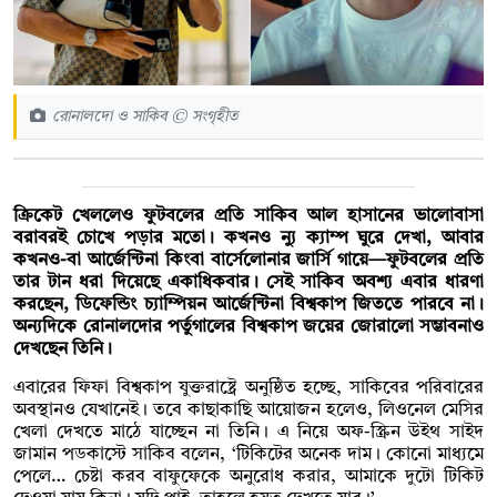
রোনালদো ও সাকিব © সংগৃহীত
ক্রিকেট খেললেও ফুটবলের প্রতি সাকিব আল হাসানের ভালোবাসা
বরাবরই চোখে পড়ার মতো। কখনও ন্যু ক্যাম্প ঘুরে দেখা, আবার
কখনও-বা আর্জেন্টিনা কিংবা বার্সেলোনার জার্সি গায়ে—ফুটবলের প্রতি
তার টান ধরা দিয়েছে একাধিকবার। সেই সাকিব অবশ্য এবার ধারণা
করছেন, ডিফেন্ডিং চ্যাম্পিয়ন আর্জেন্টিনা বিশ্বকাপ জিততে পারবে না।
অন্যদিকে রোনালদোর পর্তুগালের বিশ্বকাপ জয়ের জোরালো সম্ভাবনাও
দেখছেন তিনি।
এবারের ফিফা বিশ্বকাপ যুক্তরাষ্ট্রে অনুষ্ঠিত হচ্ছে, সাকিবের পরিবারের
অবস্থানও যেখানেই। তবে কাছাকাছি আয়োজন হলেও, লিওনেল মেসির
খেলা দেখতে মাঠে যাচ্ছেন না তিনি। এ নিয়ে অফ-স্ক্রিন উইথ সাইদ
জামান পডকাস্টে সাকিব বলেন, ‘টিকিটের অনেক দাম। কোনো মাধ্যমে
পেলে… চেষ্টা করব বাফুফেকে অনুরোধ করার, আমাকে দুটো টিকিট