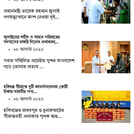
প্রধানমন্ত্রী তারেক রহমান জুলাই
গণঅভ্যুত্থানে অংশ নেওয়া দুই…
জুলাইয়ের শহীদ ও আহত পরিবারের
সদস্যদের চাকরি দিলেন প্রধানমন্…
০৮ আগস্ট ২০২৬
সবার সম্মিলিত প্রচেষ্টায় সুন্দর বাংলাদেশ
গড়ে তোলার প্রত্যয় …
হবিগঞ্জ সীমান্তে দুটি কাভার্ডভ্যানসহ কোটি
টাকার ভারতীয় পণ্য…
০৮ আগস্ট ২০২৬
হবিগঞ্জের মাধবপুর ও চুনারুঘাটের
সীমান্তবর্তী এলাকায় পৃথক অভ…