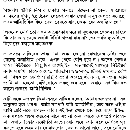
দেওয়া যায় কিনা। যদি পাই, তাহলে হয়ত দেখতে যাব।’
বিশ্বকাপ টিকিট নিজের টাকায় কিনতে চাচ্ছেন না কেন, এ প্রসঙ্গে
সাকিবের যুক্তি, ‘ছোটবেলা থেকেই আমার খেলা মানুষ দেখতে এসেছে।
এখন আমি টিকিট কিনে খেলা দেখতে যাব, কেমন যেন অস্বস্তি লাগে।’
লিওনেল মেসি তো এখন আমেরিকার ঘরোয়া ফুটবলেই খেলেন। চাইলে
কি তার কাছ থেকে একটা টিকিট চাওয়া যায় না? শেষ পর্যন্ত দুজনই তো
নিজেদের অঙ্গনের মহাতারকা।
এ প্রসঙ্গে সাকিবের ভাষ্য, ‘না, এমন কোনো যোগাযোগ নেই। তবে
যেহেতু মায়ামিতে খেলে। এখান থেকে বেশি দূরে না। তাদের খেলাও
থাকে নিউইয়র্কে। কিছু দিন আগেই ছিল। গত মাসেই বোধহয়- নিউইয়র্ক
বনাম মায়ামি। চাইলেই যেতে পারতাম। ওগুলোতে টিকিট দাম এত বেশি
না। বিশ্বকাপে ক্রেজি পরিস্থিতি তৈরি করেছে ইউএসএ, কী-জন্য আমি
জানি না। হয়তো মেক্সিকোতে একটু কম হবে। ওখানে এট্মস্ফিয়ারও
ভালো থাকবে, আমি নিশ্চিত।’
ব্রাজিলকে অপছন্দ কিনা প্রসঙ্গে সাকিব বলেন, ‘আমার অপছন্দ না। এটা
মানুষের ভুল ধারণা। আমি সাপোর্ট করি আর্জেন্টিনা, তার মানে এই না
আমি ব্রাজিলকে অপছন্দ করি। এই চিন্তা থেকে বের হয়ে আসা উচিত।
এক দলকে পছন্দ করবেন মানে এই না অন্য দলকে দেখতেই পারবেন
না। এখানে চিন্তার সংকীর্ণতা আছে। রোনালদো ফ্যান হলে মেসিকে ঘৃণা
করতে হবে এমন না। রোনালদোর খেলাও ভালো লাগে, তবে মেসিকে