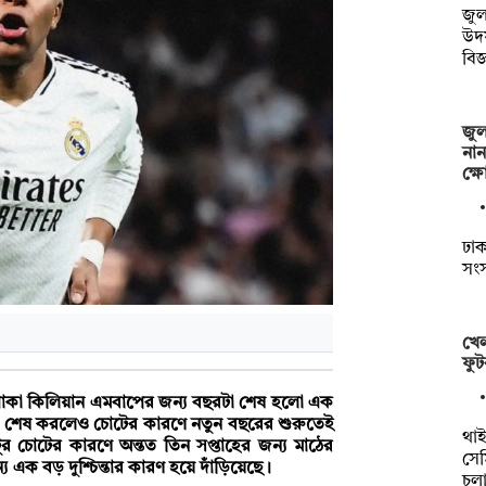
জুল
উদ
বিজ
জুল
নান
ক্
ঢাকা
সংস
খেল
ফুট
্দে থাকা কিলিয়ান এমবাপের জন্য বছরটা শেষ হলো এক
বছর শেষ করলেও চোটের কারণে নতুন বছরের শুরুতেই
থাইল
ঁটুর চোটের কারণে অন্তত তিন সপ্তাহের জন্য মাঠের
সেম
য এক বড় দুশ্চিন্তার কারণ হয়ে দাঁড়িয়েছে।
চল