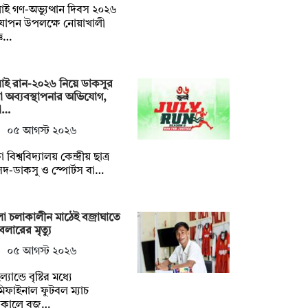
াই গণ-অভ্যুত্থান দিবস ২০২৬
যাপন উপলক্ষে নোয়াখালী
্ঞ…
াই রান-২০২৬ নিয়ে ডাকসুর
া অব্যবস্থাপনার অভিযোগ,
ষো…
০৫ আগস্ট ২০২৬
 বিশ্ববিদ্যালয় কেন্দ্রীয় ছাত্র
দ-ডাকসু ও স্পোর্টস বা…
া চলাকালীন মাঠেই বজ্রাঘাতে
বলারের মৃত্যু
০৫ আগস্ট ২০২৬
্যান্ডে বৃষ্টির মধ্যে
িফাইনাল ফুটবল ম্যাচ
াকালে বজ…