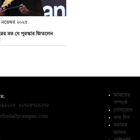
 নভেম্বর ২০২৫
রের মত যে পুরস্কার জিতলেন
ে
আমাদের
ম:
সম্পর্কে
০৯৯১০৫
,
০১৭৮৫৭১৬২৭৮
যোগাযোগ
thedailycampus.com
তথ্য দিন
মতামত
জানান
ন