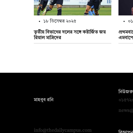
১৮ ডিসেম্বর ২০২৫
০১
তৃতীয় বিভাগের দলের সঙ্গে কষ্টার্জিত জয়
প্রথমবা
রিয়াল মাদ্রিদের
এমবাপ
সম্পাদক:
নিউজরু
মাহবুব রনি
০১৫৭২
দ্য ডেইলি ক্যাম্পাস, দ্বিতীয় তলা, হাসান
news@
হোল্ডিংস, ৫২/১ নিউ ইস্কাটন রোড, ঢাকা
১০০০
info@thedailycampus.com
বিজ্ঞাপ