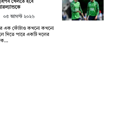
াইপর্ব খেলতে হবে
রল্যান্ডকে
০৫ আগস্ট ২০২৬
্টির এক ফোঁটাও কখনো কখনো
লে দিতে পারে একটি দলের
্বক…