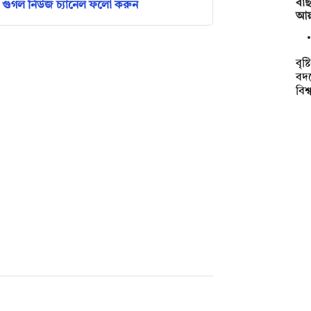
বাছ
গুগল নিউজ চ্যানেল ফলো করুন
আয়া
বৃষ
বদ
বিশ