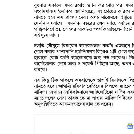
বুধবার সকালে এমআরআই স্ক্যান করানোর পর এমবাপের
সংবাদমাধ্যম ‘লেকিপ’ জানিয়েছে, এই চোটের কারণে ন
নামতে হবে লস ব্লাঙ্কোসদের। অথচ মাঝেমধ্যে হাঁটুতে
দেননি এমবাপে। এমনকি বছরের শেষ ম্যাচে সেভিয়ার
পঞ্জিকাবর্ষে ৫৯ গোলের রেকর্ডও স্পর্শ করেছিলেন তিনি
এই দুঃসংবাদ।
চলতি মৌসুমে রিয়ালের আক্রমণভাগ কতটা এমবাপে-নির্ভ
গোল করার পাশাপাশি চ্যাম্পিয়নস লিগেও ৯টি গোল 
হারানো কোচ জাবি অ্যালোনসো জন্য বড় চ্যালেঞ্জ। বিশেষ
বার্সেলোনার চেয়ে তারা ৪ পয়েন্ট পিছিয়ে আছে, তখন
করবে।
সব কিছু ঠিক থাকলে এমবাপেকে ছাড়াই রিয়ালকে লিগের 
নামতে হবে। আগামী রবিবার বেতিসের বিপক্ষে ম্যাচ
মাদ্রিদ। সেখানে সেমিফাইনালে অ্যাটলেটিকো মাদ্রিদ এবং
ম্যাচে দলের সেরা তারকাকে না পাওয়া মাদ্রিদ শিবির
অনুপস্থিতিতে আক্রমণভাগের হাল কে ধরেন।