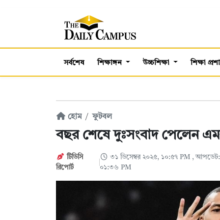
সর্বশেষ
শিক্ষাঙ্গন
উচ্চশিক্ষা
শিক্ষা প্র
হোম
ফুটবল
বছর শেষে দুঃসংবাদ পেলেন এম
টিডিসি
৩১ ডিসেম্বর ২০২৫, ১০:৫৭ PM
, আপডেট: 
রিপোর্ট
০১:৩৬ PM