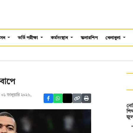
শাসন
ভর্তি পরীক্ষা
কর্মসংস্থান
স্কলারশিপ
খেলাধুলা
বাপে
০১ জানুয়ারি ২০২৬,
নোব
শিক
জু