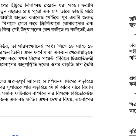
 হাঁটুতে লিগামেন্ট স্প্রেইন ধরা পড়ে। ফরাসি
তুন বছরের প্রায় পুরো এক মাস তাকে ছাড়াই মাঠে
 অস্বস্তি অনুভব করলেও সেটিকে খুব একটা গুরুত্ব
ঢাব
 বিপক্ষে গোল করে ক্রিশ্চিয়ানো রোনালদোর এক
জুলা
। কিন্তু সেই উদ্‌যাপনের রেশ কাটতে না কাটতেই এল
ঢাক
র, তা পরিসংখ্যানেই স্পষ্ট। লিগে ১৮ ম্যাচে ১৮
শহী
করেছেন তিনি। এমন ফর্মে থাকা একজন খেলোয়াড়কে
স্ম
 করে যখন লিগের পয়েন্ট টেবিলে চিরপ্রতিদ্বন্দ্বী
 এমবাপের অনুপস্থিতি দলের ওপর বাড়তি চাপ তৈরি
প্র
গুরুত্বপূর্ণ ম্যাচসহ চ্যাম্পিয়নস লিগের লড়াইয়ে
কর্
ের পর সুপারকোপার লড়াইয়ে সৌদি আরব যাবে রিয়াল
 সম্ভাব্য ফাইনালে বার্সেলোনার বিপক্ষে হাইভোল্টেজ
ের জন্য এক বড় ক্ষতি। এখন দেখার বিষয়, এমবাপের
বিএ
তা
বৃষ