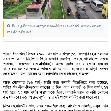
ঈদের ছুটির সময়ে মহাসড়কে স্বাভাবিকের চেয়ে বেশি যানবাহন চলাচল
করে © ফাইল ছবি
পবিত্র ঈদ-উল-ফিতর-২০২৬ উদযাপন উপলক্ষ্যে গণপরিবহন চলাচল
সংক্রান্ত তিনটি নির্দেশনা দিয়ে জরুরি বিজ্ঞপ্তি দিয়েছে বাংলাদেশ সড়ক
পরিবহন কর্তৃপক্ষ (বিআরটিএ)। এতে ছুটির সময়ে কোন ধরনের
যানবাহন চলাচল করতে পারবে তা জানানো হয়েছে। এ ছাড়া বিশেষ
প্রয়োজনে যোগাযোগের জন্য হটলাইন নম্বর দিয়েছে কর্তৃপক্ষ।
আজ সোমবার (১৬ মার্চ) জারি করা জরুরি বিজ্ঞপ্তিতে বলা হয়েছে,
পবিত্র ঈদ-উল-ফিতরের আগের ৩ দিন এবং পরবর্তী ৩ দিন অর্থাৎ ১৭
মার্চ হতে ২৩ মার্চ পর্যন্ত মহাসড়কে ট্রাক, কাভার্ড ভ্যান ও লরী চলাচল
বন্ধ থাকবে। তবে গুরুত্বপূর্ণ রাস্তার দুই পাশে পার্কিং করা যাবে না।
নিত্য প্রয়োজনীয় খাদ্য-দ্রব্য, পচনশীল দ্রব্য, গার্মেন্টস সামগ্রী, ওষুধ, সার