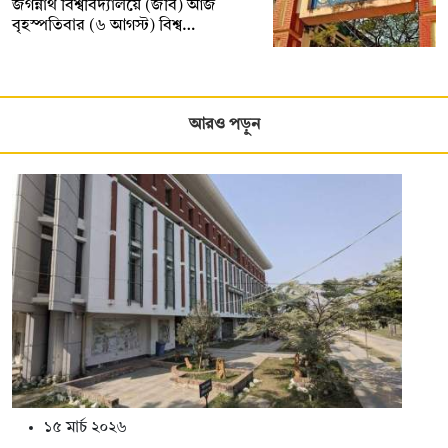
জগন্নাথ বিশ্ববিদ্যালয়ে (জবি) আজ
বৃহস্পতিবার (৬ আগস্ট) বিশ্ব…
আরও পড়ুন
১৫ মার্চ ২০২৬