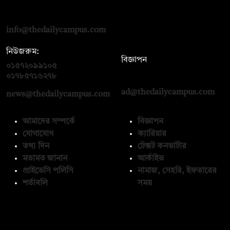
দ্য ডেইলি ক্যাম্পাস, দ্বিতীয় তলা, হাসান হোল্ডিংস, ৫২/১ নিউ ইস্কাটন
রোড, ঢাকা ১০০০
info@thedailycampus.com
নিউজরুম:
বিজ্ঞাপন
০১৫৭২০৯৯১০৫
,
০১৭১২১৩৬৫৯৩
০১৭৮৫৭১৬২৭৮
ad@thedailycampus.com
news@thedailycampus.com
আমাদের সম্পর্কে
বিজ্ঞাপন
যোগাযোগ
ক্যারিয়ার
তথ্য দিন
টেক্সট কনভার্টার
মতামত জানান
আর্কাইভ
প্রাইভেসি পলিসি
নামাজ, সেহরি, ইফতারের
শর্তাবলি
সময়
অনুসরণ করুন