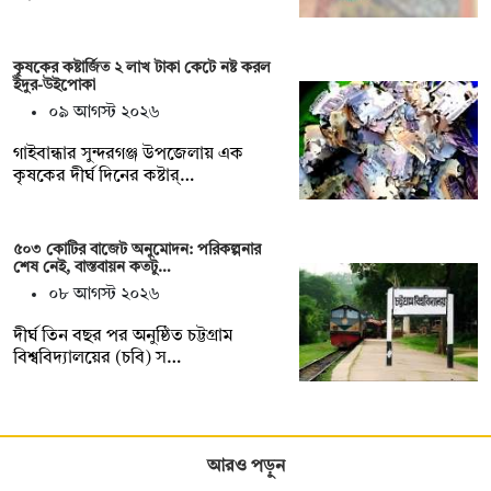
কৃষকের কষ্টার্জিত ২ লাখ টাকা কেটে নষ্ট করল
ইঁদুর-উইপোকা
০৯ আগস্ট ২০২৬
গাইবান্ধার সুন্দরগঞ্জ উপজেলায় এক
কৃষকের দীর্ঘ দিনের কষ্টার্…
৫০৩ কোটির বাজেট অনুমোদন: পরিকল্পনার
শেষ নেই, বাস্তবায়ন কতটু…
০৮ আগস্ট ২০২৬
দীর্ঘ তিন বছর পর অনুষ্ঠিত চট্টগ্রাম
বিশ্ববিদ্যালয়ের (চবি) স…
আরও পড়ুন