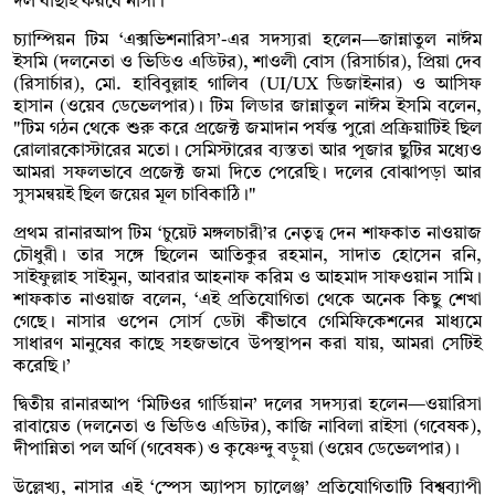
দল বাছাই করবে নাসা।
চ্যাম্পিয়ন টিম ‘এক্সভিশনারিস’-এর সদস্যরা হলেন—জান্নাতুল নাঈম
ইসমি (দলনেতা ও ভিডিও এডিটর), শাওলী বোস (রিসার্চার), প্রিয়া দেব
(রিসার্চার), মো. হাবিবুল্লাহ গালিব (UI/UX ডিজাইনার) ও আসিফ
হাসান (ওয়েব ডেভেলপার)। টিম লিডার জান্নাতুল নাঈম ইসমি বলেন,
"টিম গঠন থেকে শুরু করে প্রজেক্ট জমাদান পর্যন্ত পুরো প্রক্রিয়াটিই ছিল
রোলারকোস্টারের মতো। সেমিস্টারের ব্যস্ততা আর পূজার ছুটির মধ্যেও
আমরা সফলভাবে প্রজেক্ট জমা দিতে পেরেছি। দলের বোঝাপড়া আর
সুসমন্বয়ই ছিল জয়ের মূল চাবিকাঠি।"
প্রথম রানারআপ টিম ‘চুয়েট মঙ্গলচারী’র নেতৃত্ব দেন শাফকাত নাওয়াজ
চৌধুরী। তার সঙ্গে ছিলেন আতিকুর রহমান, সাদাত হোসেন রনি,
সাইফুল্লাহ সাইমুন, আবরার আহনাফ করিম ও আহমাদ সাফওয়ান সামি।
শাফকাত নাওয়াজ বলেন, ‘এই প্রতিযোগিতা থেকে অনেক কিছু শেখা
গেছে। নাসার ওপেন সোর্স ডেটা কীভাবে গেমিফিকেশনের মাধ্যমে
সাধারণ মানুষের কাছে সহজভাবে উপস্থাপন করা যায়, আমরা সেটিই
করেছি।’
দ্বিতীয় রানারআপ ‘মিটিওর গার্ডিয়ান’ দলের সদস্যরা হলেন—ওয়ারিসা
রাবায়েত (দলনেতা ও ভিডিও এডিটর), কাজি নাবিলা রাইসা (গবেষক),
দীপান্নিতা পল অর্ণি (গবেষক) ও কৃষ্ণেন্দু বড়ুয়া (ওয়েব ডেভেলপার)।
উল্লেখ্য, নাসার এই ‘স্পেস অ্যাপস চ্যালেঞ্জ’ প্রতিযোগিতাটি বিশ্বব্যাপী