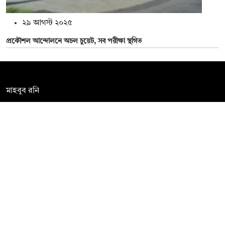
২৯ আগস্ট ২০২৫
প্রকৌশল আন্দোলনে অচল চুয়েট, সব পরীক্ষা স্থগিত
সম্পাদক:
মাহবুব রনি
দ্য ডেইলি ক্যাম্পাস, দ্বিতীয় তলা, হাসান হোল্ডিংস, ৫২/১ নিউ ইস্কাটন
রোড, ঢাকা ১০০০
info@thedailycampus.com
নিউজরুম:
বিজ্ঞাপন
০১৫৭২০৯৯১০৫
,
০১৭১২১৩৬৫৯৩
০১৭৮৫৭১৬২৭৮
ad@thedailycampus.com
news@thedailycampus.com
আমাদের সম্পর্কে
বিজ্ঞাপন