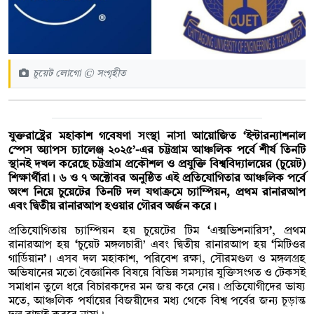
চুয়েট লোগো © সংগৃহীত
যুক্তরাষ্ট্রের মহাকাশ গবেষণা সংস্থা নাসা আয়োজিত ‘ইন্টারন্যাশনাল
স্পেস অ্যাপস চ্যালেঞ্জ ২০২৫’-এর চট্টগ্রাম আঞ্চলিক পর্বে শীর্ষ তিনটি
স্থানই দখল করেছে চট্টগ্রাম প্রকৌশল ও প্রযুক্তি বিশ্ববিদ্যালয়ের (চুয়েট)
শিক্ষার্থীরা। ৬ ও ৭ অক্টোবর অনুষ্ঠিত এই প্রতিযোগিতার আঞ্চলিক পর্বে
অংশ নিয়ে চুয়েটের তিনটি দল যথাক্রমে চ্যাম্পিয়ন, প্রথম রানারআপ
এবং দ্বিতীয় রানারআপ হওয়ার গৌরব অর্জন করে।
প্রতিযোগিতায় চ্যাম্পিয়ন হয় চুয়েটের টিম
‘
এক্সভিশনারিস
’
, প্রথম
রানারআপ হয়
‘
চুয়েট
মঙ্গলচারী’ এবং দ্বিতীয় রানারআপ হয়
‘
মিটিওর
গার্ডিয়ান
’
। এসব দল মহাকাশ, পরিবেশ রক্ষা, সৌরমণ্ডল ও মঙ্গলগ্রহ
অভিযানের মতো বৈজ্ঞানিক বিষয়ে বিভিন্ন সমস্যার যুক্তিসংগত ও টেকসই
সমাধান তুলে ধরে বিচারকদের মন জয় করে নেয়। প্রতিযোগীদের ভাষ্য
মতে, আঞ্চলিক পর্যায়ের বিজয়ীদের মধ্য থেকে বিশ্ব পর্বের জন্য চূড়ান্ত