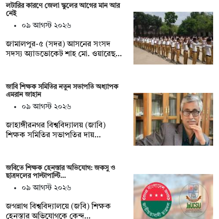
লটারির কারণে জেলা স্কুলের আগের মান আর
নেই
০৯ আগস্ট ২০২৬
জামালপুর-৫ (সদর) আসনের সংসদ
সদস্য অ্যাডভোকেট শাহ মো. ওয়ারেছ…
জাবি শিক্ষক সমিতির নতুন সভাপতি অধ্যাপক
এমরান জাহান
০৯ আগস্ট ২০২৬
জাহাঙ্গীরনগর বিশ্ববিদ্যালয় (জাবি)
শিক্ষক সমিতির সভাপতির দায়…
জবিতে শিক্ষক হেনস্তার অভিযোগ: জকসু ও
ছাত্রদলের পাল্টাপাল্টি…
০৯ আগস্ট ২০২৬
জগন্নাথ বিশ্ববিদ্যালয়ে (জবি) শিক্ষক
হেনস্তার অভিযোগকে কেন্দ…