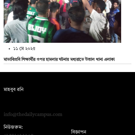
১১ মে ২০২৫
মাভাবিপ্রবি শিক্ষার্থীর ওপর হামলার ঘটনায় মধ্যরাতে উত্তাল থানা এলাকা
সম্পাদক:
মাহবুব রনি
দ্য ডেইলি ক্যাম্পাস, দ্বিতীয় তলা, হাসান হোল্ডিংস, ৫২/১ নিউ ইস্কাটন
রোড, ঢাকা ১০০০
info@thedailycampus.com
নিউজরুম:
বিজ্ঞাপন