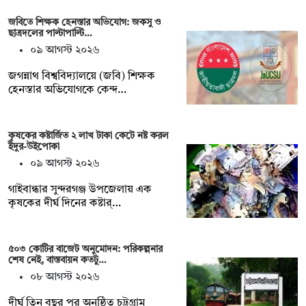
জবিতে শিক্ষক হেনস্তার অভিযোগ: জকসু ও
ছাত্রদলের পাল্টাপাল্টি…
০৯ আগস্ট ২০২৬
জগন্নাথ বিশ্ববিদ্যালয়ে (জবি) শিক্ষক
হেনস্তার অভিযোগকে কেন্দ…
কৃষকের কষ্টার্জিত ২ লাখ টাকা কেটে নষ্ট করল
ইঁদুর-উইপোকা
০৯ আগস্ট ২০২৬
গাইবান্ধার সুন্দরগঞ্জ উপজেলায় এক
কৃষকের দীর্ঘ দিনের কষ্টার্…
৫০৩ কোটির বাজেট অনুমোদন: পরিকল্পনার
শেষ নেই, বাস্তবায়ন কতটু…
০৮ আগস্ট ২০২৬
দীর্ঘ তিন বছর পর অনুষ্ঠিত চট্টগ্রাম