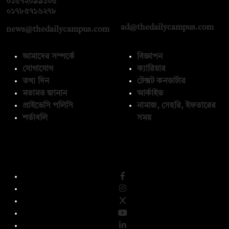
০১৫৭২০৯৯১০৫
,
০১৭১২১৩৬৫৯৩
০১৭৮৫৭১৬২৭৮
ad@thedailycampus.com
news@thedailycampus.com
আমাদের সম্পর্কে
বিজ্ঞাপন
যোগাযোগ
ক্যারিয়ার
তথ্য দিন
টেক্সট কনভার্টার
মতামত জানান
আর্কাইভ
প্রাইভেসি পলিসি
নামাজ, সেহরি, ইফতারের
শর্তাবলি
সময়
অনুসরণ করুন