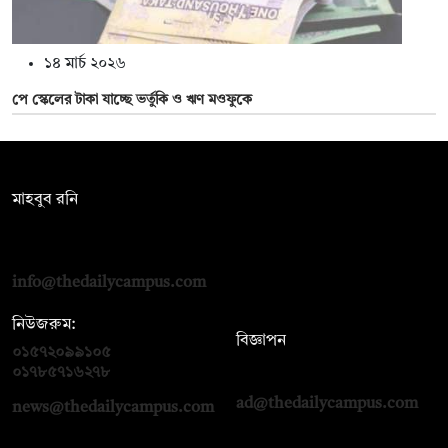
১৪ মার্চ ২০২৬
পে স্কেলের টাকা যাচ্ছে ভর্তুকি ও ঋণ মওফুকে
সম্পাদক:
মাহবুব রনি
দ্য ডেইলি ক্যাম্পাস, দ্বিতীয় তলা, হাসান হোল্ডিংস, ৫২/১ নিউ ইস্কাটন
রোড, ঢাকা ১০০০
info@thedailycampus.com
নিউজরুম:
বিজ্ঞাপন
০১৫৭২০৯৯১০৫
,
০১৭১২১৩৬৫৯৩
০১৭৮৫৭১৬২৭৮
ad@thedailycampus.com
news@thedailycampus.com