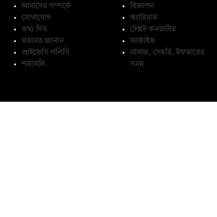
আমাদের সম্পর্কে
বিজ্ঞাপন
যোগাযোগ
ক্যারিয়ার
তথ্য দিন
টেক্সট কনভার্টার
মতামত জানান
আর্কাইভ
প্রাইভেসি পলিসি
নামাজ, সেহরি, ইফতারের
শর্তাবলি
সময়
অনুসরণ করুন
© কপিরাইট 2026, দ্য ডেইলি ক্যাম্পাস লিমিটেড