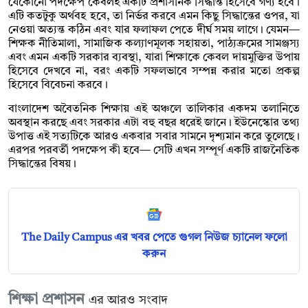
যেকোনো পদক্ষেপ কেবলই একটি প্রশাসনিক সিদ্ধান্ত হিসেবে গণ্য হবে।
এটি কতটুকু অর্থবহ হবে, তা নির্ভর করবে এমন কিছু সিদ্ধান্তের ওপর, যা
নেওয়া অত্যন্ত কঠিন এবং যার ফলাফল পেতে দীর্ঘ সময় লাগে। যেমন—
শিক্ষক নীতিমালা, সামাজিক কল্যাণমূলক সহায়তা, পাঠ্যক্রমের সামঞ্জস্য
এবং এমন একটি সরকার ব্যবস্থা, যারা শিক্ষাকে কেবল দায়মুক্তির উপায়
হিসেবে দেখবে না, বরং একটি সফলভাবে সম্পন্ন করার মতো প্রকল্প
হিসেবে বিবেচনা করবে।
বাংলাদেশ অবৈতনিক শিক্ষায় এই অঞ্চলে তালিকার একদম তলানিতে
অবস্থান করছে এবং সরকার এটা বহু বছর ধরেই জানে। ইউনেস্কোর তথ্য
উপাত্ত এই সত্যটিকে আরও একবার সবার সামনে দৃশ্যমান করে তুলেছে।
এরপর পরবর্তী পদক্ষেপ কী হবে— সেটি এখন সম্পূর্ণ একটি রাজনৈতিক
সিদ্ধান্তের বিষয়।
The Daily Campus এর খবর পেতে গুগল নিউজ চ্যানেল ফলো
করুন
শিক্ষা প্রশাসন
এর আরও সংবাদ