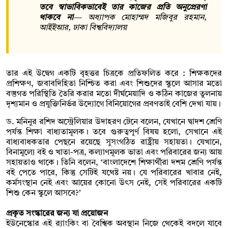
তবে স্বাভাবিকভাবেই তার কাজের প্রতি অনুপ্রেরণা
থাকবে না
—
অধ্যাপক মোহাম্মদ মজিবুর রহমান,
আইইআর, ঢাকা বিশ্ববিদ্যালয়
তার এই উদ্বেগ একটি বৃহত্তর চিত্রকে প্রতিফলিত করে : শিক্ষকদের
প্রশিক্ষণ, জবাবদিহিতা নিশ্চিত করা এবং শিশুদের স্কুলে আসার মতো
বস্তুগত পরিস্থিতি তৈরি করার মতো দীর্ঘমেয়াদি ও কঠিন কাজের তুলনায়
দৃশ্যমান ও প্রযুক্তিনির্ভর উদ্যোগে বিনিয়োগের প্রবণতাই বেশি দেখা যায়।
ড. মনিনুর রশিদ অস্ট্রেলিয়ার উদাহরণ টেনে বলেন, যেখানে দ্বাদশ শ্রেণি
পর্যন্ত শিক্ষা বাধ্যতামূলক। তবে গুরুত্বপূর্ণ বিষয় হলো, সেখানে এই
বাধ্যবাধকতার পেছনে রয়েছে সুসংগঠিত রাষ্ট্রীয় সহায়তা। যেখানে,
বিনামূল্যে বই ও খাতা-পত্র, কল্যাণমূলক ভাতা এবং পরিবারের জন্য আয়
সহায়তাও থাকে। তিনি বলেন, ‘বাংলাদেশে শিক্ষার্থীরা দশম শ্রেণি পর্যন্ত
বই পেতে পারে, কিন্তু সেটিই যথেষ্ট নয়। যে পরিবারের খাবার নেই,
কর্মসংস্থান নেই এবং আয়ের কোনো উৎস নেই, সেই পরিবারের একটি
শিশু কেন স্কুলে আসবে?’
প্রকৃত সংস্কারের জন্য যা প্রয়োজন
ইউনেস্কোর এই র‍্যাংকিং বা বৈশ্বিক অবস্থান নিজে থেকেই বদলে যাবে