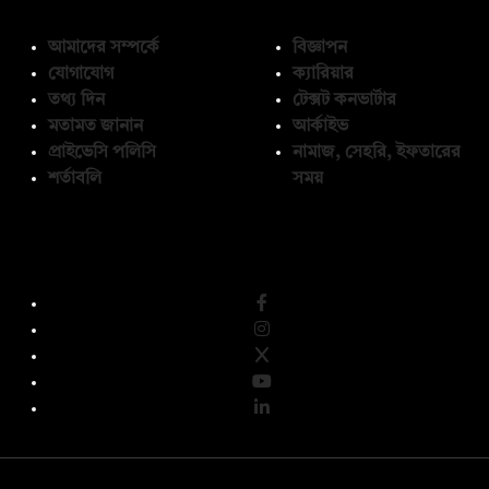
আমাদের সম্পর্কে
বিজ্ঞাপন
যোগাযোগ
ক্যারিয়ার
তথ্য দিন
টেক্সট কনভার্টার
মতামত জানান
আর্কাইভ
প্রাইভেসি পলিসি
নামাজ, সেহরি, ইফতারের
শর্তাবলি
সময়
অনুসরণ করুন