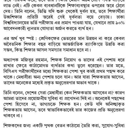
স্তরে পারফর্ম করে, তবে তার শিক্ষার মেয়াদ অষ্টম শ্রেণি পর্যন্ত বাড়িয়ে
লাভ নেই। এটি কেবল ব্যবধানটিকে শিক্ষাব্যবস্থার ওপরের স্তরে ঠেলে
দেয়। তিনি বলেন, ভিত্তি যদি শুরু থেকেই দুর্বল হয়, তবে শিক্ষার্থীরা
উচ্চশিক্ষার প্রতিটি স্তরেই সেই দুর্বলতা বয়ে বেড়ায়। ঢাকা
বিশ্ববিদ্যালয়ের ভর্তি পরীক্ষায় এর প্রমাণ পাওয়া যায়, যেখানে প্রায় ৯০%
আবেদনকারী ন্যূনতম যোগ্যতা অর্জন করতে ব্যর্থ হন।
এর অর্থ খুব স্পষ্ট : শ্রেণিকক্ষের ভেতরের মান উন্নয়ন না করে কেবল
অবৈতনিক শিক্ষার বছর বাড়িয়ে আন্তর্জাতিক র‍্যাংকিংয়ে উন্নতি করা
সম্ভব, কিন্তু শিক্ষার আসল সমস্যার সমাধান হবে না।
অধ্যাপক মজিবুর রহমান, শিক্ষক নিয়োগ ও তাদের এই পেশায় ধরে
রাখার ক্ষেত্রে কাঠামোগত ব্যর্থতার কথা তুলে ধরেছেন। তার মতে,
বিসিএস পরীক্ষার্থীদের মধ্যে শিক্ষকতা পেশা খুব কমই প্রথম পছন্দ করে
থাকে। মেধাবীরা অন্য পেশায় চলে যান। আর যারা শিক্ষকতায় আসেন,
তাদের অনেকের মধ্যেই প্রকৃত অনুপ্রেরণার অভাব থাকে।
তিনি বলেন, দেশের সেরা মেধাবীরা কেন শিক্ষকতায় আসবেন না? কারণ
আমরা তাদের প্রয়োজনীয় সুবিধা বা প্রণোদনা দিই না। অনেকেই পছন্দের
পেশা হিসেবে না, ভাগ্যচক্রে শিক্ষক হন। কেউ যদি অনিচ্ছাকৃত
শিক্ষকতায় আসেন, তবে স্বাভাবিকভাবেই তার কাজের প্রতি অনুপ্রেরণা
থাকবে না।
শিক্ষকদের জন্য একটি পৃথক বেতন কাঠামো তৈরি করা, সুযোগ-সুবিধা