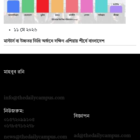
১১ মে ২০২৬
মাস্টার্স বা উচ্চতর ডিগ্রি অর্জনে দক্ষিণ এশিয়ায় শীর্ষে বাংলাদেশ
সম্পাদক:
মাহবুব রনি
দ্য ডেইলি ক্যাম্পাস, দ্বিতীয় তলা, হাসান হোল্ডিংস, ৫২/১ নিউ ইস্কাটন
রোড, ঢাকা ১০০০
info@thedailycampus.com
নিউজরুম:
বিজ্ঞাপন
০১৫৭২০৯৯১০৫
,
০১৭১২১৩৬৫৯৩
০১৭৮৫৭১৬২৭৮
ad@thedailycampus.com
news@thedailycampus.com