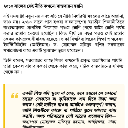
২০১০ সালের যেই নীতি কখনো বাস্তবায়ন হয়নি
এই সমস্যাটি নতুন নয় এবং এটি যে নীতি নির্ধারণী মহলের কাছে অজানা,
তাও নয়। ২০১০ সালে পাস হওয়া বাংলাদেশের 'জাতীয় শিক্ষানীতিতে
বাধ্যতামূলক প্রাথমিক শিক্ষাকে পঞ্চম শ্রেণি থেকে অষ্টম শ্রেণি পর্যন্ত
করার প্রস্তাব দেওয়া হয়েছিল। কিন্তু দীর্ঘ ১৫ বছর পরও সেই প্রস্তাব
কেবল কাগজেই সীমাবদ্ধ রয়েছে। ঢাকা বিশ্ববিদ্যালয়ের শিক্ষা ও গবেষণা
ইনস্টিটিউটের (আইইআর) ড. মোহাম্মদ মনিনুর রশিদ সরকারের
সমালোচনা করে একটি মূল্যায়ন তুলে ধরেছেন।
তিনি বলেন, সরকারের কাছে শিক্ষা কখনোই প্রকৃত অগ্রাধিকার পায়নি।
তারা কেবল বাধ্যবাধকতা থেকে কাজ করে, সঠিক বাস্তবায়নের সদিচ্ছা
থেকে নয়।
একটি শিশু যদি স্কুলে না যেত, তবে হয়তো সে কোনো
চায়ের দোকানে বা কৃষিকাজে শ্রম দিয়ে টাকা আয়
করত। সেই হারিয়ে যাওয়া আয়টাও গুরুত্বপূর্ণ। কারণ,
আমি শিশুটিকে কাজে না পাঠিয়ে স্কুলে আসতে বাধ্য
করছি। অথচ পরিবারের সেই আয়ের প্রয়োজন ছিল
—
অধ্যাপক মোহাম্মদ মজিবুর রহমান, আইইআর, ঢাকা
বিশ্ববিদ্যালয়