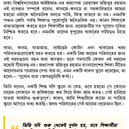
ঢাকা বিশ্ববিদ্যালয়ের আইইআর-এর অধ্যাপক মোহাম্মদ মজিবুর রহমান
এই ব্যবধান সম্পর্কে বলেন, কাগজে-কলমে বা সরকারিভাবে আমরা
হয়তো এটাকে অবৈতনিক বলতে পারি, কিন্তু বাস্তবে তা নয়। এমনকি
পঞ্চম শ্রেণি পর্যন্ত শিক্ষাও পুরোপুরি অবৈতনিক নয়। কারণ শিক্ষাকে
বাধ্যতামূলক করতে হলে শিক্ষার্থীর জন্য প্রয়োজনীয় সব সুযোগ-সুবিধা
নিশ্চিত করতে হবে। এমনকি তাদের দুপুরের খাবারের দায়িত্বও নিতে
হবে।
খাতা, কলম, যাতায়াত, প্রাইভেট কোচিং এবং খাবারের খরচ
পরিবারগুলোকেই বহন করতে হয়। একটি নিম্ন আয়ের পরিবারের জন্য
এই খরচগুলো বহন করা অসম্ভব। তবে সমস্যাটি কেবল এই খরচের
মধ্যেই সীমাবদ্ধ নয়। অধ্যাপক মজিবুর রহমান বাংলাদেশের শিক্ষা নীতির
আলোচনায় সচরাচর দেখা যায় না, এমন একটি ধারণা তুলে ধরেছেন, তা
হলো— 'সুযোগ ব্যয়' (অপরচুনিটি কস্ট)।
তিনি বলেন, একটি শিশু যদি স্কুলে না যেত, তবে হয়তো সে কোনো
চায়ের দোকানে বা কৃষিকাজে শ্রম দিয়ে টাকা আয় করত। সেই হারিয়ে
যাওয়া আয়টাও গুরুত্বপূর্ণ। কারণ, আমি শিশুটিকে কাজে না পাঠিয়ে
স্কুলে আসতে বাধ্য করছি। অথচ পরিবারের সেই আয়ের প্রয়োজন ছিল।
ভিত্তি যদি শুরু থেকেই দুর্বল হয়, তবে শিক্ষার্থীরা