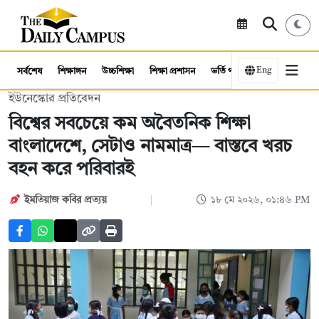
Eng
সর্বশেষ
শিক্ষাঙ্গন
উচ্চশিক্ষা
শিক্ষা প্রশাসন
ভর্তি পরীক্ষা
কর্মসংস্থান
ইউনেস্কোর প্রতিবেদন
বিশ্বের সবচেয়ে কম অবৈতনিক শিক্ষা
বাংলাদেশে, সেটাও নামমাত্র— বাস্তবে খরচ
বহন করে পরিবারই
ইমতিয়াজ কবির প্রত্যয়
১৮ মে ২০২৬, ০১:৪৬ PM