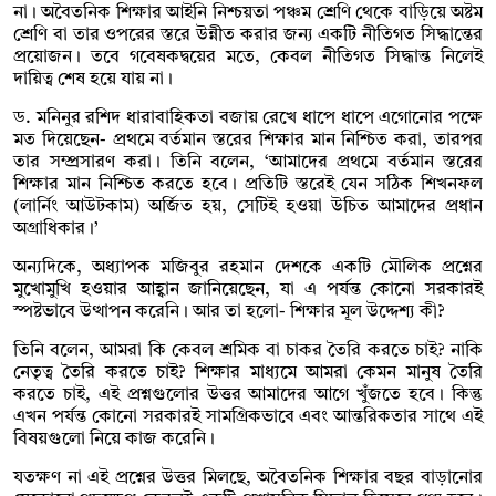
না। অবৈতনিক শিক্ষার আইনি নিশ্চয়তা পঞ্চম শ্রেণি থেকে বাড়িয়ে অষ্টম
শ্রেণি বা তার ওপরের স্তরে উন্নীত করার জন্য একটি নীতিগত সিদ্ধান্তের
প্রয়োজন। তবে গবেষকদ্বয়ের মতে, কেবল নীতিগত সিদ্ধান্ত নিলেই
দায়িত্ব শেষ হয়ে যায় না।
ড. মনিনুর রশিদ ধারাবাহিকতা বজায় রেখে ধাপে ধাপে এগোনোর পক্ষে
মত দিয়েছেন- প্রথমে বর্তমান স্তরের শিক্ষার মান নিশ্চিত করা, তারপর
তার সম্প্রসারণ করা। তিনি বলেন, ‘আমাদের প্রথমে বর্তমান স্তরের
শিক্ষার মান নিশ্চিত করতে হবে। প্রতিটি স্তরেই যেন সঠিক শিখনফল
(লার্নিং আউটকাম) অর্জিত হয়, সেটিই হওয়া উচিত আমাদের প্রধান
অগ্রাধিকার।’
অন্যদিকে, অধ্যাপক মজিবুর রহমান দেশকে একটি মৌলিক প্রশ্নের
মুখোমুখি হওয়ার আহ্বান জানিয়েছেন, যা এ পর্যন্ত কোনো সরকারই
স্পষ্টভাবে উত্থাপন করেনি। আর তা হলো- শিক্ষার মূল উদ্দেশ্য কী?
তিনি বলেন, আমরা কি কেবল শ্রমিক বা চাকর তৈরি করতে চাই? নাকি
নেতৃত্ব তৈরি করতে চাই? শিক্ষার মাধ্যমে আমরা কেমন মানুষ তৈরি
করতে চাই, এই প্রশ্নগুলোর উত্তর আমাদের আগে খুঁজতে হবে। কিন্তু
এখন পর্যন্ত কোনো সরকারই সামগ্রিকভাবে এবং আন্তরিকতার সাথে এই
বিষয়গুলো নিয়ে কাজ করেনি।
যতক্ষণ না এই প্রশ্নের উত্তর মিলছে, অবৈতনিক শিক্ষার বছর বাড়ানোর