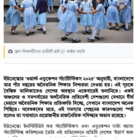
স্কুল শিক্ষার্থীদের প্রতীকী ছবি © ফাইল ফটো
ইউনেস্কোর 'ওয়ার্ল্ড এডুকেশন স্ট্যাটিস্টিকস ২০২৫' অনুযায়ী, বাংলাদেশে
মাত্র পাঁচ বছরের অবৈতনিক শিক্ষার নিশ্চয়তা দেওয়া হয়। এই সূচকে
বৈশ্বিক তালিকাতেও দেশের অবস্থান একেবারেই তলানিতে। একই
অঞ্চলের ও সমপর্যায়ের অর্থনৈতিক প্রতিবেশী দেশগুলো যেখানে দীর্ঘ
মেয়াদে অবৈতনিক শিক্ষার প্রতিশ্রুতি দিচ্ছে, সেখানে বাংলাদেশ অনেক
পিছিয়ে। গবেষকদের মতে, এই সমস্যার পেছনের কারণগুলো স্পষ্ট
হলেও তা সমাধানে প্রয়োজনীয় রাজনৈতিক সদিচ্ছার অভাব রয়েছে।
ইউনেস্কো ইনস্টিটিউট ফর স্ট্যাটিস্টিকস এবং এডুকেশন ডাটা অ্যান্ড
স্ট্যাটিস্টিক্স কমিশনের তৈরি এই প্রতিবেদনে প্রতিটি দেশের 'ইয়ার্স অফ