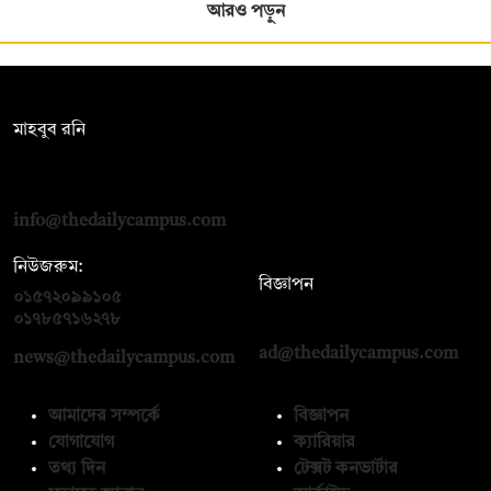
আরও পড়ুন
সম্পাদক:
মাহবুব রনি
দ্য ডেইলি ক্যাম্পাস, দ্বিতীয় তলা, হাসান হোল্ডিংস, ৫২/১ নিউ ইস্কাটন
রোড, ঢাকা ১০০০
info@thedailycampus.com
নিউজরুম:
বিজ্ঞাপন
০১৫৭২০৯৯১০৫
,
০১৭১২১৩৬৫৯৩
০১৭৮৫৭১৬২৭৮
ad@thedailycampus.com
news@thedailycampus.com
আমাদের সম্পর্কে
বিজ্ঞাপন
যোগাযোগ
ক্যারিয়ার
তথ্য দিন
টেক্সট কনভার্টার