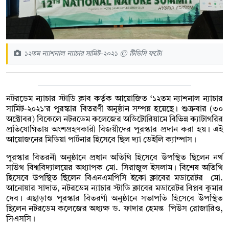
১২তম ন্যাশনাল ন্যাচার সামিট-২০২১ © টিডিসি ফটো
নটরডেম ন্যাচার স্টাডি ক্লাব কর্তৃক আয়োজিত ‘১২তম ন্যাশনাল ন্যাচার
সামিট-২০২১’র পুরস্কার বিতরণী অনুষ্ঠান সম্পন্ন হয়েছে। শুক্রবার (৩০
অক্টোবর) বিকেলে নটরডেম কলেজের অডিটোরিয়ামে বিভিন্ন ক্যাটাগরির
প্রতিযোগিতায় অংশগ্রহণকারী বিজয়ীদের পুরস্কার প্রদান করা হয়। এই
আয়োজনের মিডিয়া পার্টনার হিসেবে ছিল দ্যা ডেইলি ক্যাম্পাস।
পুরস্কার বিতরনী অনুষ্ঠানে প্রধান অতিথি হিসেবে উপস্থিত ছিলেন নর্থ
সাউথ বিশ্ববিদ্যালয়ের অধ্যাপক মো. সিরাজুল ইসলাম। বিশেষ অতিথি
হিসেবে উপস্থিত ছিলেন বিএনএমপিসি ইকো ক্লাবের মডারেটর মো.
আনোয়ার সাদাত, নটরডেম ন্যাচার স্টাডি ক্লাবের মডারেটর বিপ্লব কুমার
দেব। এছাড়াও পুরস্কার বিতরণী অনুষ্ঠানে সভাপতি হিসেবে উপস্থিত
ছিলেন নটরডেম কলেজের অধ্যক্ষ ড. ফাদার হেমন্ত পিউস রোজারিও,
সিএসসি।