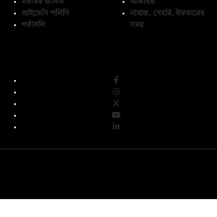
মতামত জানান
আর্কাইভ
প্রাইভেসি পলিসি
নামাজ, সেহরি, ইফতারের
শর্তাবলি
সময়
অনুসরণ করুন
© কপিরাইট 2026, দ্য ডেইলি ক্যাম্পাস লিমিটেড