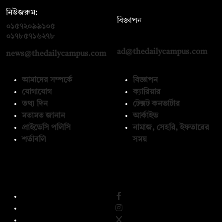
নিউজরুম:
বিজ্ঞাপন
০১৫৭২০৯৯১০৫
,
০১৭১২১৩৬৫৯৩
০১৭৮৫৭১৬২৭৮
ad@thedailycampus.com
news@thedailycampus.com
আমাদের সম্পর্কে
বিজ্ঞাপন
যোগাযোগ
ক্যারিয়ার
তথ্য দিন
টেক্সট কনভার্টার
মতামত জানান
আর্কাইভ
প্রাইভেসি পলিসি
নামাজ, সেহরি, ইফতারের
শর্তাবলি
সময়
অনুসরণ করুন