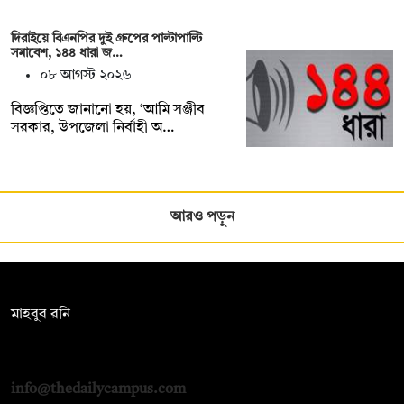
দিরাইয়ে বিএনপির দুই গ্রুপের পাল্টাপাল্টি
সমাবেশ, ১৪৪ ধারা জ…
০৮ আগস্ট ২০২৬
বিজ্ঞপ্তিতে জানানো হয়, ‘আমি সঞ্জীব
সরকার, উপজেলা নির্বাহী অ…
আরও পড়ুন
সম্পাদক:
মাহবুব রনি
দ্য ডেইলি ক্যাম্পাস, দ্বিতীয় তলা, হাসান হোল্ডিংস, ৫২/১ নিউ ইস্কাটন
রোড, ঢাকা ১০০০
info@thedailycampus.com