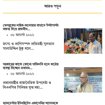
আরও পড়ুন
ফেসবুকের লাইক-ফলোয়ার বাড়াতে উল্টাপাল্টা
বক্তব্য দিয়ে রাজনীত…
০৮ আগস্ট ২০২৬
মৎস্য ও প্রাণিসম্পদ প্রতিমন্ত্রী সুলতান
সালাউদ্দিন টুকু বলে…
সরকারের কাজে কোনো গাফিলতি হলে কঠোর
ব্যবস্থা নিচ্ছেন প্রধানম…
০৮ আগস্ট ২০২৬
প্রধানমন্ত্রীর রাজনৈতিক উপদেষ্টা ও
বিএনপির সিনিয়র যুগ্ম মহা…
ম্যানচেস্টার ইউনাইটেড একাডেমির অ্যাডামকে