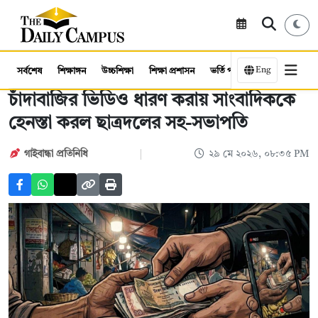
Eng
সর্বশেষ
শিক্ষাঙ্গন
উচ্চশিক্ষা
শিক্ষা প্রশাসন
ভর্তি পরীক্ষা
কর্মসংস্থান
চাঁদাবাজির ভিডিও ধারণ করায় সাংবাদিককে
হেনস্তা করল ছাত্রদলের সহ-সভাপতি
গাইবান্ধা প্রতিনিধি
২৯ মে ২০২৬, ০৮:৩৫ PM