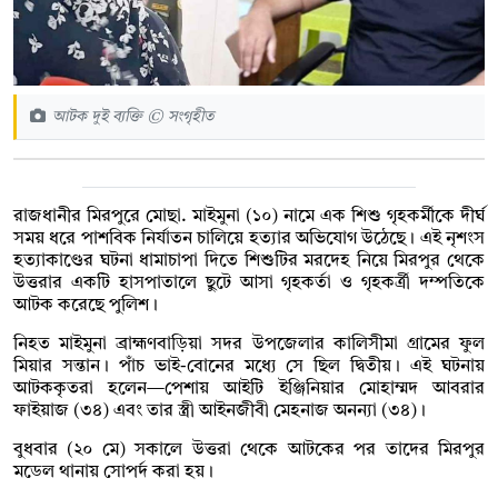
আটক দুই ব্যক্তি © সংগৃহীত
রাজধানীর মিরপুরে মোছা. মাইমুনা (১০) নামে এক শিশু গৃহকর্মীকে দীর্ঘ
সময় ধরে পাশবিক নির্যাতন চালিয়ে হত্যার অভিযোগ উঠেছে। এই নৃশংস
হত্যাকাণ্ডের ঘটনা ধামাচাপা দিতে শিশুটির মরদেহ নিয়ে মিরপুর থেকে
উত্তরার একটি হাসপাতালে ছুটে আসা গৃহকর্তা ও গৃহকর্ত্রী দম্পতিকে
আটক করেছে পুলিশ।
নিহত মাইমুনা ব্রাহ্মণবাড়িয়া সদর উপজেলার কালিসীমা গ্রামের ফুল
মিয়ার সন্তান। পাঁচ ভাই-বোনের মধ্যে সে ছিল দ্বিতীয়। এই ঘটনায়
আটককৃতরা হলেন—পেশায় আইটি ইঞ্জিনিয়ার মোহাম্মদ আবরার
ফাইয়াজ (৩৪) এবং তার স্ত্রী আইনজীবী মেহনাজ অনন্যা (৩৪)।
বুধবার (২০ মে) সকালে উত্তরা থেকে আটকের পর তাদের মিরপুর
মডেল থানায় সোপর্দ করা হয়।