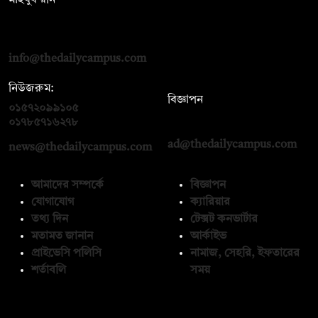
দ্য ডেইলি ক্যাম্পাস, দ্বিতীয় তলা, হাসান হোল্ডিংস, ৫২/১ নিউ ইস্কাটন
রোড, ঢাকা ১০০০
info@thedailycampus.com
নিউজরুম:
বিজ্ঞাপন
০১৫৭২০৯৯১০৫
,
০১৭১২১৩৬৫৯৩
০১৭৮৫৭১৬২৭৮
ad@thedailycampus.com
news@thedailycampus.com
আমাদের সম্পর্কে
বিজ্ঞাপন
যোগাযোগ
ক্যারিয়ার
তথ্য দিন
টেক্সট কনভার্টার
মতামত জানান
আর্কাইভ
প্রাইভেসি পলিসি
নামাজ, সেহরি, ইফতারের
শর্তাবলি
সময়