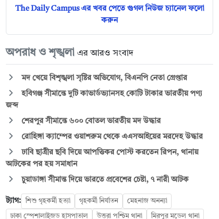
The Daily Campus এর খবর পেতে গুগল নিউজ চ্যানেল ফলো
করুন
অপরাধ ও শৃঙ্খলা
এর আরও সংবাদ
মদ খেয়ে বিশৃঙ্খলা সৃষ্টির অভিযোগ, বিএনপি নেতা গ্রেপ্তার
হবিগঞ্জ সীমান্তে দুটি কাভার্ডভ্যানসহ কোটি টাকার ভারতীয় পণ্য
জব্দ
শেরপুর সীমান্তে ৬০০ বোতল ভারতীয় মদ উদ্ধার
রোহিঙ্গা ক্যাম্পের ওয়াশরুম থেকে এএসআইয়ের মরদেহ উদ্ধার
ঢাবি ছাত্রীর ছবি দিয়ে আপত্তিকর পোস্ট করতেন রিপন, থানায়
আটকের পর হয় সমাধান
চুয়াডাঙ্গা সীমান্ত দিয়ে ভারতে প্রবেশের চেষ্টা, ৭ নারী আটক
ট্যাগ:
শিশু গৃহকর্মী হত্যা
গৃহকর্মী নির্যাতন
মেহনাজ অনন্যা
ঢাকা স্পেশালাইজড হাসপাতাল
উত্তরা পশ্চিম থানা
মিরপুর মডেল থানা