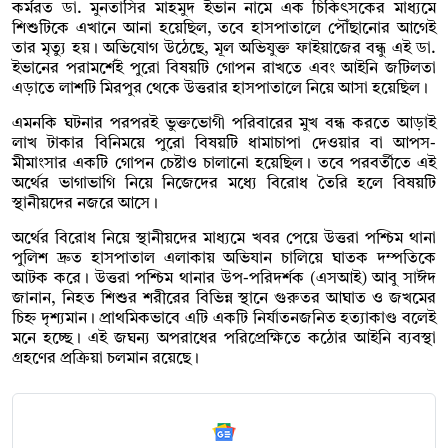
কর্মরত ডা. মুনতাসির মাহমুদ ইভান নামে এক চিকিৎসকের মাধ্যমে
শিশুটিকে এখানে আনা হয়েছিল, তবে হাসপাতালে পৌঁছানোর আগেই
তার মৃত্যু হয়। অভিযোগ উঠেছে, মূল অভিযুক্ত ফাইয়াজের বন্ধু এই ডা.
ইভানের পরামর্শেই পুরো বিষয়টি গোপন রাখতে এবং আইনি জটিলতা
এড়াতে লাশটি মিরপুর থেকে উত্তরার হাসপাতালে নিয়ে আসা হয়েছিল।
এমনকি ঘটনার পরপরই ভুক্তভোগী পরিবারের মুখ বন্ধ করতে আড়াই
লাখ টাকার বিনিময়ে পুরো বিষয়টি ধামাচাপা দেওয়ার বা আপস-
মীমাংসার একটি গোপন চেষ্টাও চালানো হয়েছিল। তবে পরবর্তীতে এই
অর্থের ভাগাভাগি নিয়ে নিজেদের মধ্যে বিরোধ তৈরি হলে বিষয়টি
স্থানীয়দের নজরে আসে।
অর্থের বিরোধ নিয়ে স্থানীয়দের মাধ্যমে খবর পেয়ে উত্তরা পশ্চিম থানা
পুলিশ দ্রুত হাসপাতাল এলাকায় অভিযান চালিয়ে ঘাতক দম্পতিকে
আটক করে। উত্তরা পশ্চিম থানার উপ-পরিদর্শক (এসআই) আবু সাঈদ
জানান, নিহত শিশুর শরীরের বিভিন্ন স্থানে গুরুতর আঘাত ও জখমের
চিহ্ন দৃশ্যমান। প্রাথমিকভাবে এটি একটি নির্যাতনজনিত হত্যাকাণ্ড বলেই
মনে হচ্ছে। এই জঘন্য অপরাধের পরিপ্রেক্ষিতে কঠোর আইনি ব্যবস্থা
গ্রহণের প্রক্রিয়া চলমান রয়েছে।