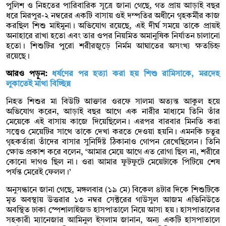
পুলিশ ও নিহতের পারিবারিক সূত্রে জানা গেছে, গত প্রায় আড়াই বছর
ধরে মিরপুর-২ নম্বরের একটি বাসায় ওই দম্পতির অধীনে গৃহকর্মীর কাজ
করছিল শিশু মাইমুনা। অভিযোগ রয়েছে, এই দীর্ঘ সময়ে তাকে প্রায়ই
অনাহারে রাখা হতো এবং তার ওপর নিয়মিত অমানুষিক নির্যাতন চালানো
হতো। শিশুটির পুরো শরীরজুড়ে নির্মম আঘাতের অসংখ্য ক্ষতচিহ্ন
রয়েছে।
আরও পড়ুন:
ধর্ষণের পর হত্যা করা হয় শিশু রামিসাকে, মরদেহ
লুকাতেই মাথা বিচ্ছিন্ন
নিহত শিশুর মা বিউটি আক্তার ওরফে সালমা অত্যন্ত আকুল হয়ে
অভিযোগ করেন, আড়াই বছর আগে এক নারীর মাধ্যমে তিনি তাঁর
মেয়েকে এই বাসায় কাজে দিয়েছিলেন। এরপর বারবার মিনতি করা
সত্ত্বেও মেয়েটির সাথে তাকে দেখা করতে দেওয়া হয়নি। এমনকি চতুর
গৃহকর্তারা তাঁদের বাসার সুনির্দিষ্ট ঠিকানাও গোপন রেখেছিলেন। তিনি
ক্ষোভ প্রকাশ করে বলেন, ‘আমার মেয়ে আগে এত রোগা ছিল না, শরীরে
কোনো দাগও ছিল না। ওরা আমার ফুটফুটে মেয়েটাকে পিটিয়ে শেষ
পর্যন্ত মেরেই ফেলল।’
অনুসন্ধানে জানা গেছে, মঙ্গলবার (১৯ মে) বিকেল ৪টার দিকে শিশুটিকে
মৃত অবস্থায় উত্তরার ১৩ নম্বর সেক্টরের গাউসুল আজম এভিনিউতে
অবস্থিত ঢাকা স্পেশালাইজড হাসপাতালে নিয়ে আসা হয়। হাসপাতালের
সহকারী ম্যানেজার আমিনুল ইসলাম জানান, অন্য একটি হাসপাতালে