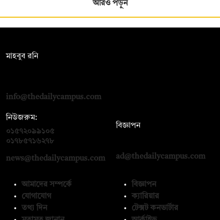
আরও পড়ুন
সম্পাদক:
মাহবুব রনি
দ্য ডেইলি ক্যাম্পাস, দ্বিতীয় তলা, হাসান হোল্ডিংস, ৫২/১ নিউ ইস্কাটন
রোড, ঢাকা ১০০০
info@thedailycampus.com
নিউজরুম:
বিজ্ঞাপন
০১৫৭২০৯৯১০৫
,
০১৭১২১৩৬৫৯৩
০১৭৮৫৭১৬২৭৮
ad@thedailycampus.com
news@thedailycampus.com
আমাদের সম্পর্কে
বিজ্ঞাপন
যোগাযোগ
ক্যারিয়ার
তথ্য দিন
টেক্সট কনভার্টার
মতামত জানান
আর্কাইভ