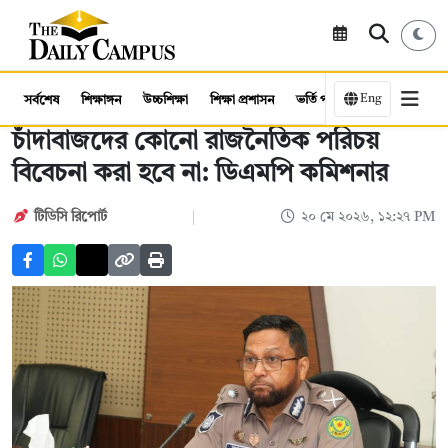
Eng
সর্বশেষ
শিক্ষাঙ্গন
উচ্চশিক্ষা
শিক্ষা প্রশাসন
ভর্তি পরীক্ষা
কর্মসংস্থান
চাঁদাবাজদের কোনো রাজনৈতিক পরিচয়
বিবেচনা করা হবে না: ডিএমপি কমিশনার
টিডিসি রিপোর্ট
২০ মে ২০২৬, ১২:২৭ PM