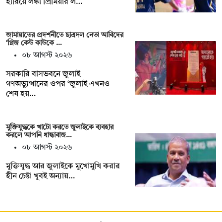
হারিয়ে লঙ্কা প্রিমিয়ার ল…
জামায়াতের প্রদর্শনীতে ছাত্রদল নেতা আবিদের
‘প্লিজ কেউ কাউকে …
০৮ আগস্ট ২০২৬
সরকারি বাসভবনে জুলাই
গণঅভ্যুত্থানের ওপর ‘জুলাই এখনও
শেষ হয়…
মুক্তিযুদ্ধকে খাটো করতে জুলাইকে ব্যবহার
করলে আপনি ধান্ধাবাজ…
০৮ আগস্ট ২০২৬
মুক্তিযুদ্ধ আর জুলাইকে মুখোমুখি করার
হীন চেষ্টা খুবই অন্যায়…