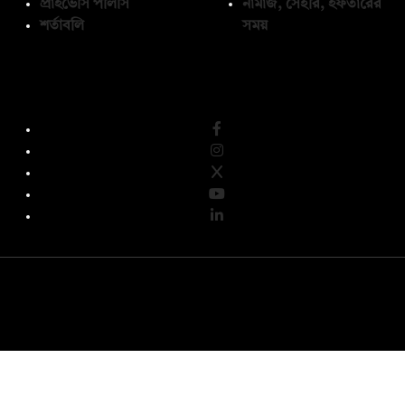
প্রাইভেসি পলিসি
নামাজ, সেহরি, ইফতারের
শর্তাবলি
সময়
অনুসরণ করুন
© কপিরাইট 2026, দ্য ডেইলি ক্যাম্পাস লিমিটেড