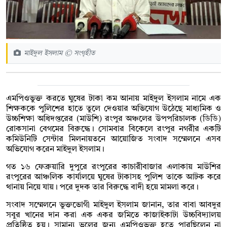
মাইদুল ইসলাম © সংগৃহীত
এমপিওভুক্ত করতে ঘুষের টাকা কম আনায় মাইদুল ইসলাম নামে এক
শিক্ষককে পুলিশের হাতে তুলে দেওয়ার অভিযোগ উঠেছে মাধ্যমিক ও
উচ্চশিক্ষা অধিদপ্তরের (মাউশি) রংপুর অঞ্চলের উপপরিচালক (ডিডি)
রোকসানা বেগমের বিরুদ্ধে। সোমবার বিকেলে রংপুর নগরীর একটি
কমিউনিটি সেন্টার মিলনায়তনে আয়োজিত সংবাদ সম্মেলনে এসব
অভিযোগ করেন মাইদুল ইসলাম।
গত ১৬ ফেব্রুয়ারি দুপুরে রংপুরের কাচারীবাজার এলাকায় মাউশির
রংপুরের আঞ্চলিক কার্যালয়ে ঘুষের টাকাসহ পুলিশ তাকে আটক করে
থানায় নিয়ে যায়। পরে দুদক তার বিরুদ্ধে বাদী হয়ে মামলা করে।
সংবাদ সম্মেলনে ভুক্তভোগী মাইদুল ইসলাম জানান, তার বাবা আবদুর
সবুর খানের দান করা এক একর জমিতে কাজাইকাটা উচ্চবিদ্যালয়
প্রতিষ্ঠিত হয়। সামান্য ভুলের জন্য এমপিওভুক্ত হতে পারছিলেন না