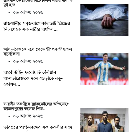
রাজধানীতে ব্রিজের নিচে মিলল নারীর মাথা ও
দুই হাত
০৬ আগস্ট ২০২৬
রাজধানীর সবুজবাগে কালভার্ট ব্রিজের
নিচ থেকে এক নারীর অর্ধগল…
আলভারেজকে দলে পেতে ‘ট্রাম্পকার্ড’ ছাড়ল
বার্সেলোনা
০৬ আগস্ট ২০২৬
আর্জেন্টাইন ফরোয়ার্ড হুলিয়ান
আলভারেজকে দলে ভেড়াতে নতুন
কৌশল…
ভারতীয় তরুণীকে ব্ল্যাকমেইলের অভিযোগে
জামালপুরের কলেজ শিক্ষ…
০৬ আগস্ট ২০২৬
ভারতের পশ্চিমবঙ্গের এক তরুণীর সঙ্গে