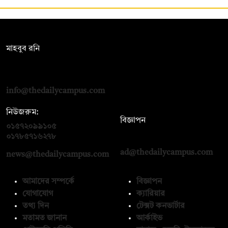
সম্পাদক:
মাহবুব রনি
দ্য ডেইলি ক্যাম্পাস, দ্বিতীয় তলা, হাসান হোল্ডিংস, ৫২/১ নিউ ইস্কাটন
রোড, ঢাকা ১০০০
info@thedailycampus.com
নিউজরুম:
বিজ্ঞাপন
০১৫৭২০৯৯১০৫
,
০১৭১২১৩৬৫৯৩
০১৭৮৫৭১৬২৭৮
ad@thedailycampus.com
news@thedailycampus.com
আমাদের সম্পর্কে
বিজ্ঞাপন
যোগাযোগ
ক্যারিয়ার
তথ্য দিন
টেক্সট কনভার্টার
মতামত জানান
আর্কাইভ