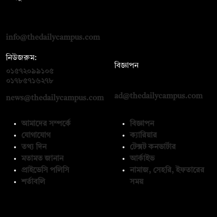
দ্য ডেইলি ক্যাম্পাস, দ্বিতীয় তলা, হাসান হোল্ডিংস, ৫২/১ নিউ ইস্কাটন
রোড, ঢাকা ১০০০
info@thedailycampus.com
নিউজরুম:
বিজ্ঞাপন
০১৫৭২০৯৯১০৫
,
০১৭১২১৩৬৫৯৩
০১৭৮৫৭১৬২৭৮
ad@thedailycampus.com
news@thedailycampus.com
আমাদের সম্পর্কে
বিজ্ঞাপন
যোগাযোগ
ক্যারিয়ার
তথ্য দিন
টেক্সট কনভার্টার
মতামত জানান
আর্কাইভ
প্রাইভেসি পলিসি
নামাজ, সেহরি, ইফতারের
শর্তাবলি
সময়
অনুসরণ করুন