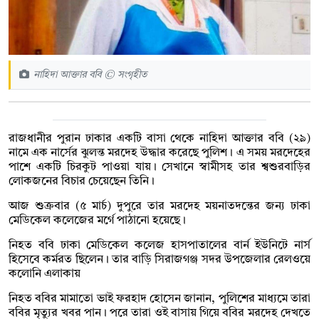
নাহিদা আক্তার ববি © সংগৃহীত
রাজধানীর পুরান ঢাকার একটি বাসা থেকে নাহিদা আক্তার ববি (২৯)
নামে এক নার্সের ঝুলন্ত মরদেহ উদ্ধার করেছে পুলিশ। এ সময় মরদেহের
পাশে একটি চিরকুট পাওয়া যায়। সেখানে স্বামীসহ তার শ্বশুরবাড়ির
লোকজনের বিচার চেয়েছেন তিনি।
আজ শুক্রবার (৫ মার্চ) দুপুরে তার মরদেহ ময়নাতদন্তের জন্য ঢাকা
মেডিকেল কলেজের মর্গে পাঠানো হয়েছে।
নিহত ববি ঢাকা মেডিকেল কলেজ হাসপাতালের বার্ন ইউনিটে নার্স
হিসেবে কর্মরত ছিলেন। তার বাড়ি সিরাজগঞ্জ সদর উপজেলার রেলওয়ে
কলোনি এলাকায়
নিহত ববির মামাতো ভাই ফরহাদ হোসেন জানান, পুলিশের মাধ্যমে তারা
ববির মৃত্যুর খবর পান। পরে তারা ওই বাসায় গিয়ে ববির মরদেহ দেখতে