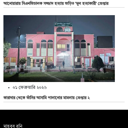
আনোয়ারায় সিএনজিচালক সজ্জাদ হত্যায় জড়িত ‘মূল হত্যাকারী’ গ্রেপ্তার
০১ ফেব্রুয়ারি ২০২৬
কারাগার থেকে ফাঁসির আসামি পালানোর মামলায় গ্রেপ্তার ২
সম্পাদক:
মাহবুব রনি