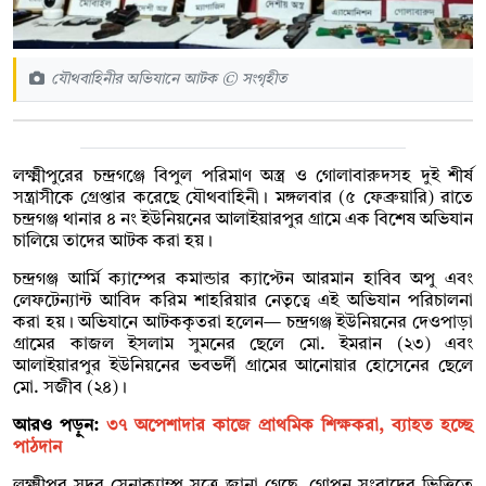
যৌথবাহিনীর অভিযানে আটক © সংগৃহীত
লক্ষ্মীপুরের চন্দ্রগঞ্জে বিপুল পরিমাণ অস্ত্র ও গোলাবারুদসহ দুই শীর্ষ
সন্ত্রাসীকে গ্রেপ্তার করেছে যৌথবাহিনী। মঙ্গলবার (৫ ফেব্রুয়ারি) রাতে
চন্দ্রগঞ্জ থানার ৪ নং ইউনিয়নের আলাইয়ারপুর গ্রামে এক বিশেষ অভিযান
চালিয়ে তাদের আটক করা হয়।
চন্দ্রগঞ্জ আর্মি ক্যাম্পের কমান্ডার ক্যাপ্টেন আরমান হাবিব অপু এবং
লেফটেন্যান্ট আবিদ করিম শাহরিয়ার নেতৃত্বে এই অভিযান পরিচালনা
করা হয়। অভিযানে আটককৃতরা হলেন— চন্দ্রগঞ্জ ইউনিয়নের দেওপাড়া
গ্রামের কাজল ইসলাম সুমনের ছেলে মো. ইমরান (২৩) এবং
আলাইয়ারপুর ইউনিয়নের ভবভর্দী গ্রামের আনোয়ার হোসেনের ছেলে
মো. সজীব (২৪)।
আরও পড়ুন:
৩৭ অপেশাদার কাজে প্রাথমিক শিক্ষকরা, ব্যাহত হচ্ছে
পাঠদান
লক্ষ্মীপুর সদর সেনাক্যাম্প সূত্রে জানা গেছে, গোপন সংবাদের ভিত্তিতে