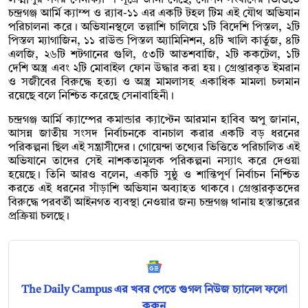
চন্দ্রগঞ্জ আর্মি ক্যাম্প ও র‍্যাব-১১ এর একটি টহল টিম এই যৌথ অভিযান
পরিচালনা করে। অভিযানস্থলে তল্লাশি চালিয়ে ১টি বিদেশি পিস্তল, ২টি
পিস্তল ম্যাগাজিন, ১১ রাউন্ড পিস্তল অ্যামিনিশন, ৪টি খালি কার্তুজ, ৪টি
এলজি, ২৬টি শটগানের গুলি, ৫৩টি আতশবাজি, ২টি ককটেল, ১টি
দেশি অস্ত্র এবং ২টি মোবাইল ফোন উদ্ধার করা হয়। গ্রেপ্তারকৃত ইমরান
ও সজীবের বিরুদ্ধে হত্যা ও অস্ত্র মামলাসহ একাধিক মামলা চলমান
রয়েছে বলে নিশ্চিত করেছে সেনাবাহিনী।
চন্দ্রগঞ্জ আর্মি ক্যাম্পের কমান্ডার ক্যাপ্টেন আরমান হাবিব অপু জানান,
আসন্ন জাতীয় সংসদ নির্বাচনকে বানচাল করার একটি বড় ধরনের
পরিকল্পনা ছিল এই সন্ত্রাসীদের। গোয়েন্দা তথ্যের ভিত্তিতে পরিচালিত এই
অভিযানে তাদের সেই নাশকতামূলক পরিকল্পনা নস্যাৎ করে দেওয়া
হয়েছে। তিনি আরও বলেন, একটি সুষ্ঠু ও শান্তিপূর্ণ নির্বাচন নিশ্চিত
করতে এই ধরনের সাঁড়াশি অভিযান অব্যাহত থাকবে। গ্রেপ্তারকৃতদের
বিরুদ্ধে পরবর্তী আইনগত ব্যবস্থা নেওয়ার জন্য চন্দ্রগঞ্জ থানায় হস্তান্তরের
প্রক্রিয়া চলছে।
The Daily Campus এর খবর পেতে গুগল নিউজ চ্যানেল ফলো
করুন