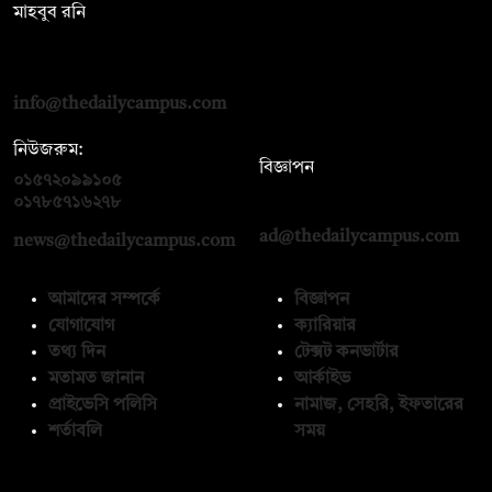
মাহবুব রনি
দ্য ডেইলি ক্যাম্পাস, দ্বিতীয় তলা, হাসান হোল্ডিংস, ৫২/১ নিউ ইস্কাটন
রোড, ঢাকা ১০০০
info@thedailycampus.com
নিউজরুম:
বিজ্ঞাপন
০১৫৭২০৯৯১০৫
,
০১৭১২১৩৬৫৯৩
০১৭৮৫৭১৬২৭৮
ad@thedailycampus.com
news@thedailycampus.com
আমাদের সম্পর্কে
বিজ্ঞাপন
যোগাযোগ
ক্যারিয়ার
তথ্য দিন
টেক্সট কনভার্টার
মতামত জানান
আর্কাইভ
প্রাইভেসি পলিসি
নামাজ, সেহরি, ইফতারের
শর্তাবলি
সময়