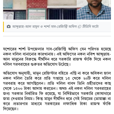
আব্দুল্লাহ-আল মামুন ও শার্শা সাব-রেজিস্ট্রি অফিস © টিডিসি ফটো
যশোরের শার্শা উপজেলার সাব-রেজিস্ট্রি অফিস যেন পরিণত হয়েছে
নকল দলিল বানানোর কারখানায়। এই অফিসের নকল নবিশ আব্দুল্লাহ-
আল মামুনের বিরুদ্ধে দীর্ঘদিন ধরে সরকারি রাজস্ব ফাঁকি দিয়ে নকল
দলিল সরবরাহের গুরুতর অভিযোগ উঠেছে।
অভিযোগ অনুযায়ী, মামুন রেজিস্টার বহিতে এন্ট্রি না করে অবিকল জাল
নকল দলিল তৈরি করে প্রতি সপ্তাহে ১৫ থেকে ২০টি করে দলিল
সরবরাহ করে আসছিলেন। প্রতি দলিল বাবদ তিনি গ্রহীতাদের কাছ
থেকে ১৫০০ টাকা আদায় করতেন। অথচ এই নকল দলিল সরবরাহের
জন্য সরকার নির্ধারিত ফি রয়েছে, যা নির্দিষ্টভাবে সরকারি কোষাগারে
জমা দেওয়ার নিয়ম। কিন্তু মামুন দীর্ঘদিন ধরে সেই নিয়মের তোয়াক্কা না
করে প্রতারণার মাধ্যমে সরকারের লক্ষাধিক টাকা রাজস্ব ফাঁকি
দিয়েছেন।