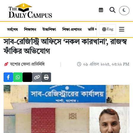
Eng
সর্বশেষ
শিক্ষাঙ্গন
উচ্চশিক্ষা
শিক্ষা প্রশাসন
ভর্তি পরীক্ষা
কর্মসংস্থান
সাব-রেজিস্ট্রি অফিসে ‘নকল কারখানা’, রাজস্ব
ফাঁকির অভিযোগ
যশোর জেলা প্রতিনিধি
০৯ এপ্রিল ২০২৫, ০৫:২২ PM