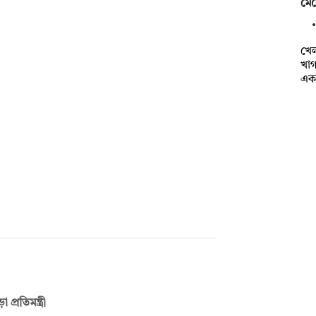
মেয়
খে
খাগ
এক
রতিমন্ত্রী