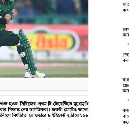
যাত
কর
বেস
আমদ
দেশ
করা
বা
জে
আরা
ে শুরু হওয়া সিরিজের প্রথম টি-টোয়েন্টিতে মুখোমুখি
রার সিদ্ধান্ত নেয় স্বাগতিকরা। শুরুটা মোটেও ভালো
কক্
ইনিংসে নির্ধারিত ২০ ওভারে ৮ উইকেট হারিয়ে ১৬৮
বাং
কর