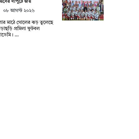
েদের দাপুটে জয়
০৮ আগস্ট ২০২৬
লার মাঠে গোলের ঝড় তুলেছে
ড়াছড়ি প্রমিলা ফুটবল
াডেমি। …