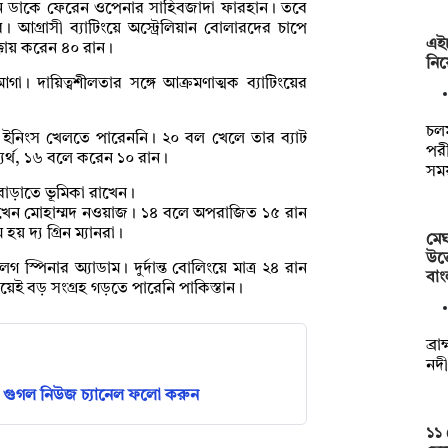
্ডেন ডাকে ফেরেন ওপেনার সাহিবজাদা ফারহান। তবে
আগ্রাসী ব্যাটিংয়ে অস্ট্রেলিয়ান বোলারদের চাপে
এইচ
্কায় করেন ৪০ রান।
নিয়
 দায়িত্বশীলতার সঙ্গে আক্রমণাত্মক ব্যাটিংয়ের
চল
ইনিংস খেলতে পারেননি। ২০ বল খেলে তার ব্যাট
পরী
র্থ, ১৬ বলে করেন ১০ রান।
সম
াড়াতে ভূমিকা রাখেন।
ান রাখেন মোহাম্মদ নওয়াজ। ১৪ বলে অপরাজিত ১৫ রান
 দ্য গ্রিন ম্যানরা।
মেঘ
উত্
 স্পিনার অ্যাডাম। দুর্দান্ত বোলিংয়ে মাত্র ২৪ রান
বা
েই বড় সংগ্রহ গড়তে পারেনি পাকিস্তান।
ব্র
নদী
গুগল নিউজ চ্যানেল ফলো করুন
১১