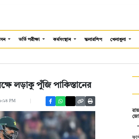
শাসন
ভর্তি পরীক্ষা
কর্মসংস্থান
স্কলারশিপ
খেলাধুলা
পক্ষে লড়াকু পুঁজি পাকিস্তানের
০৮:১৪ PM
রা
জো
ফার