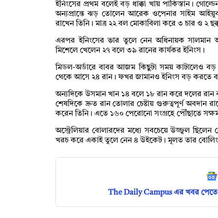
ইনিংসের প্রথম বলেই বড় ধাক্কা খায় পাকিস্তান। গোল
অন্যপ্রান্তে ঝড় তোলেন আরেক ওপেনার সাইম আইয়ুব। 
রাখেন তিনি। মাত্র ২২ বল মোকাবিলা করে ৩ চার ও ২ ছক
এরপর ইনিংসের ভার তুলে নেন অধিনায়ক সালমান আগা।
মিশেলে খেলেন ২৭ বলে ৩৯ রানের কার্যকর ইনিংস।
মিডল-অর্ডারে বাবর আজম কিছুটা সময় কাটালেও বড় 
থেকে আসে ২৪ রান। ফখর জামানও ইনিংস বড় করতে ব্য
অন্যদিকে উসমান খান ১৪ বলে ১৮ রান করে দলের রান ব
শেষদিকে দ্রুত রান তোলার চেষ্টায় গুরুত্বপূর্ণ অবদ
করেন তিনি। এতে ১৬০ পেরোনো সংগ্রহে পৌঁছাতে সক্ষম হয়
অস্ট্রেলিয়ার বোলারদের মধ্যে সবচেয়ে উজ্জ্বল ছিলেন লেগ
খরচ করে একাই তুলে নেন ৪ উইকেট। মূলত তার বোলিংয়
The Daily Campus এর খবর পেতে 