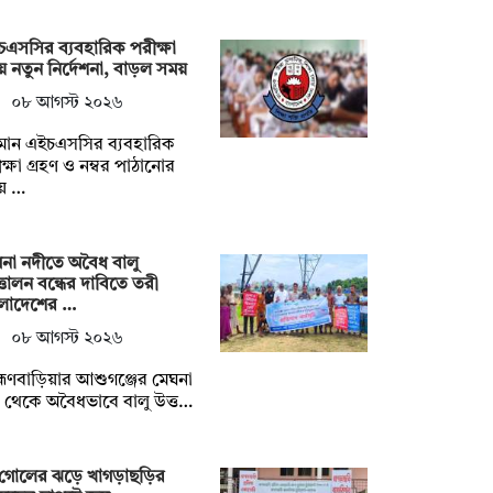
এসসির ব্যবহারিক পরীক্ষা
ে নতুন নির্দেশনা, বাড়ল সময়
০৮ আগস্ট ২০২৬
মান এইচএসসির ব্যবহারিক
ক্ষা গ্রহণ ও নম্বর পাঠানোর
য় …
না নদীতে অবৈধ বালু
তোলন বন্ধের দাবিতে তরী
ংলাদেশের …
০৮ আগস্ট ২০২৬
াহ্মণবাড়িয়ার আশুগঞ্জের মেঘনা
 থেকে অবৈধভাবে বালু উত্ত…
 গোলের ঝড়ে খাগড়াছড়ির