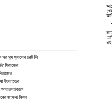
আর্
খে
তাপ
আর্
মে
এই 
দশক পর মুখ খুললেন ব্রেট লি
্তা’ মিরাজের
 মিরাজের
 ইংল্যান্ডের
 আয়ারল্যান্ডকে
কিবের জাফনা কিংস