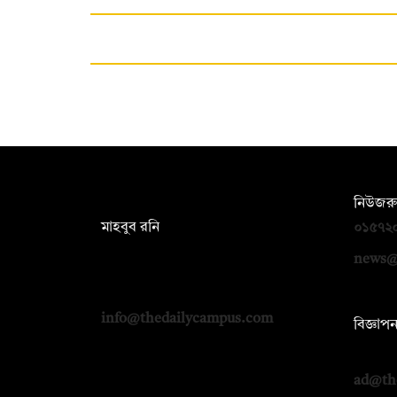
সম্পাদক:
নিউজরু
মাহবুব রনি
০১৫৭২
দ্য ডেইলি ক্যাম্পাস, দ্বিতীয় তলা, হাসান
news@
হোল্ডিংস, ৫২/১ নিউ ইস্কাটন রোড, ঢাকা
১০০০
info@thedailycampus.com
বিজ্ঞাপ
০১৭১২
ad@th