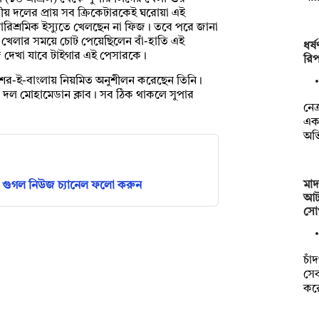
তীয় দলের প্রায় সব ক্রিকেটারকেই ঘরোয়া এই
 পারিশ্রমিক ইস্যুতে খেলছেন না ফিজ। তবে পরে জানা
িতে খেলার সময়ে চোট পেয়েছিলেন বাঁ-হাতি এই
ধর্
জে দেখা যাবে টাইগার এই পেসারকে।
রিপ
শের-ই-বাংলায় নিয়মিত অনুশীলন করেছেন তিনি।
র দল মোহামেডান ক্লাব। সব ঠিক থাকলে সুপার
নেত
এক 
অভ
মা
গুগল নিউজ চ্যানেল ফলো করুন
আট
সোপ
চাঁ
সে
কর