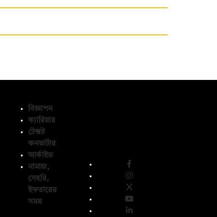
বিজ্ঞাপন
ক্যারিয়ার
টেক্সট
অনুসরণ করুন
কনভার্টার
আর্কাইভ
নামাজ,
সেহরি,
ইফতারের
সময়