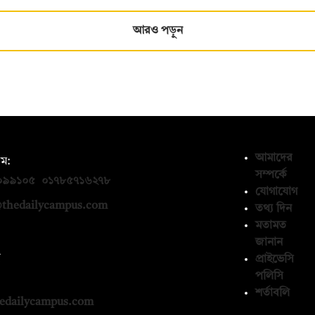
আরও পড়ুন
আমাদের
ম:
সম্পর্কে
০৯৯১০৫
,
০১৭৮৫৭১৬২৭৮
যোগাযোগ
thedailycampus.com
তথ্য দিন
মতামত
জানান
ন
প্রাইভেসি
পলিসি
১৩৬৫৯৩
শর্তাবলি
edailycampus.com