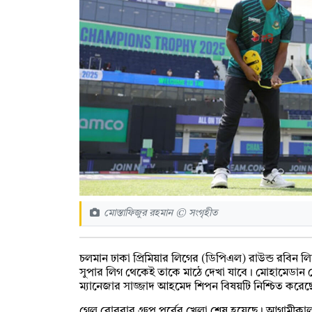
মোস্তাফিজুর রহমান © সংগৃহীত
চলমান ঢাকা প্রিমিয়ার লিগের (ডিপিএল) রাউন্ড রবিন ল
সুপার লিগ থেকেই তাকে মাঠে দেখা যাবে। মোহামেডান স্
ম্যানেজার সাজ্জাদ আহমেদ শিপন বিষয়টি নিশ্চিত করে
গেল রোববার গ্রুপ পর্বের খেলা শেষ হয়েছে। আগামীকাল