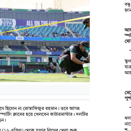
বন্
জান
আন্
স্প
ঘো
স্ক
যাত
আ
মেহ
পুশ
িগে ছিলেন না মোস্তাফিজুর রহমান। তবে আসন্ন
পোর্টিং ক্লাবের হয়ে খেলবেন কাটারমাস্টার। দলটির
ধলা
ছেন।
নায
শ
 (১৬ এপ্রিল) থেকে সুপার লিগের খেলা শুরু